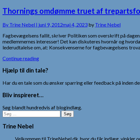
Thornings omdømme truet af trepartsf
By
Trine Nebel |
juni 9, 2012
maj 4, 2023
by
Trine Nebel
Fagbevægelsens fallit, skriver Politiken som overskrift på dagens
medlemmernes interesser! Det kan diskuteres hvornår og hvordan
lederudtalelse om, at: Konsekvenserne for fagbevægelsens tro
Continue reading
Hjælp til din tale?
Har du en tale som du ønsker sparring eller feedback på inden den
Bliv inspireret…
Søg blandt hundredvis af blogindlæg.
Søg
efter:
Trine Nebel
Velkommen til TrineNebel.dk, hvor du får indlæg, vinkler