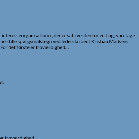
nteresseorganisationer, der er sat i verden for én ting; varetage
ne stille spørgsmålstegn ved lederskribent Kristian Madsens
For det første er troværdighed…
t.
og troværdighed.