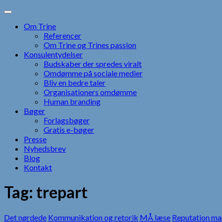
Skip
to
Om Trine
content
Referencer
Om Trine og Trines passion
Konsulentydelser
Budskaber der spredes viralt
Omdømme på sociale medier
Bliv en bedre taler
Organisationers omdømme
Human branding
Bøger
Forlagsbøger
Gratis e-bøger
Presse
Nyhedsbrev
Blog
Kontakt
Tag:
trepart
Det nørdede
Kommunikation og retorik
MÅ læse
Reputation m