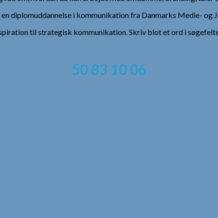
), en diplomuddannelse i kommunikation fra Danmarks Medie- og Jo
spiration til strategisk kommunikation. Skriv blot et ord i søgefelt
50 83 10 06