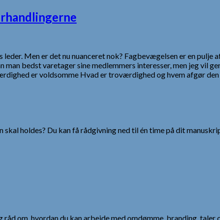
orhandlingerne
 leder. Men er det nu nuanceret nok? Fagbevægelsen er en pulje af i
 man bedst varetager sine medlemmers interesser, men jeg vil ger
værdighed er voldsomme Hvad er troværdighed og hvem afgør den 
 skal holdes? Du kan få rådgivning ned til én time på dit manuskrip
 og råd om, hvordan du kan arbejde med omdømme, branding, taler 