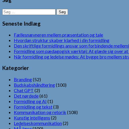
Søg
Søg
efter:
Seneste Indlæg
Fællesnævneren mellem præsentation og tale
Hvordan struktur skaber klarhed i din formidling
Den skriftlige formidlings ansvar som forbindende mellem
Formidling som pædagogisk værktøj: At glæde sig over at 
Når formidling og ledelse mødes: At bygge bro mellem str
Kategorier
Branding
(52)
Budskabshåndtering
(100)
Chat GPT
(2)
Det nørdede
(61)
Formidling og AI
(1)
Formidling og tekst
(3)
Kommunikation og retorik
(108)
Kunstig intelligens
(2)
Ledelseskommunikation
(2)
MÅ læse
(100)