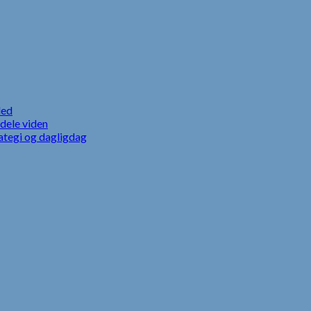
led
dele viden
ategi og dagligdag