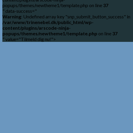
popups/themes/newtheme1/template.php on line
37
" data-success="
Warning
: Undefined array key "snp_submit_button_success" in
/var/www/trinenebel.dk/public_html/wp-
content/plugins/arscode-ninja-
popups/themes/newtheme1/template.php
on line
37
" value="Tilmeld dig nu!">