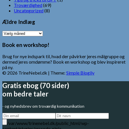
Troværdighed
(69)
Uncategorized
(8)
Ældre Indlæg
Ældre
Indlæg
Book en workshop!
Brug for nye indspark til, hvad der påvirker jeres målgruppe og
dermed jeres omdømme? Book en workshop og blev inspireret
på ny.
© 2026 TrineNebel.dk
| Theme:
Simple Blogily
Gratis ebog (70 sider)
om bedre taler
- og nyhedsbrev om troværdig kommunikation
/var/www/trinenebel.dk/public_html/wp-
content/plugins/arscode-ninja-