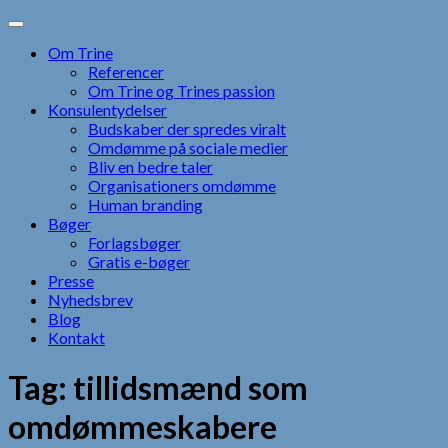
Skip
to
Om Trine
content
Referencer
Om Trine og Trines passion
Konsulentydelser
Budskaber der spredes viralt
Omdømme på sociale medier
Bliv en bedre taler
Organisationers omdømme
Human branding
Bøger
Forlagsbøger
Gratis e-bøger
Presse
Nyhedsbrev
Blog
Kontakt
Tag:
tillidsmænd som
omdømmeskabere