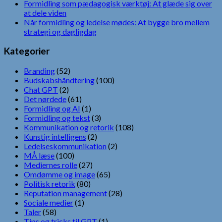
Formidling som pædagogisk værktøj: At glæde sig over
at dele viden
Når formidling og ledelse mødes: At bygge bro mellem
strategi og dagligdag
Kategorier
Branding
(52)
Budskabshåndtering
(100)
Chat GPT
(2)
Det nørdede
(61)
Formidling og AI
(1)
Formidling og tekst
(3)
Kommunikation og retorik
(108)
Kunstig intelligens
(2)
Ledelseskommunikation
(2)
MÅ læse
(100)
Mediernes rolle
(27)
Omdømme og image
(65)
Politisk retorik
(80)
Reputation management
(28)
Sociale medier
(1)
Taler
(58)
Tips og tricks til GPT
(1)