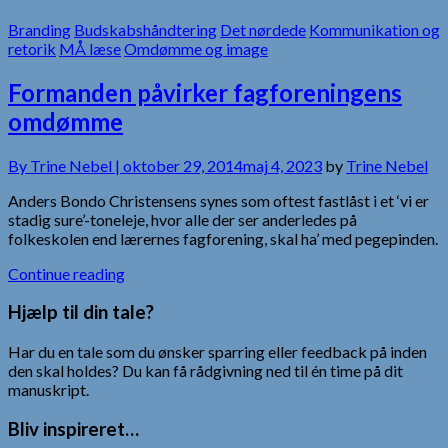
Branding
Budskabshåndtering
Det nørdede
Kommunikation og
retorik
MÅ læse
Omdømme og image
Formanden påvirker fagforeningens
omdømme
By
Trine Nebel |
oktober 29, 2014
maj 4, 2023
by
Trine Nebel
Anders Bondo Christensens synes som oftest fastlåst i et ‘vi er
stadig sure’-toneleje, hvor alle der ser anderledes på
folkeskolen end lærernes fagforening, skal ha’ med pegepinden.
Continue reading
Hjælp til din tale?
Har du en tale som du ønsker sparring eller feedback på inden
den skal holdes? Du kan få rådgivning ned til én time på dit
manuskript.
Bliv inspireret…