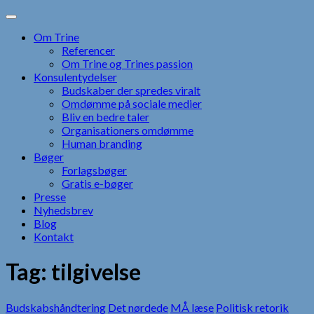
Skip
to
Om Trine
content
Referencer
Om Trine og Trines passion
Konsulentydelser
Budskaber der spredes viralt
Omdømme på sociale medier
Bliv en bedre taler
Organisationers omdømme
Human branding
Bøger
Forlagsbøger
Gratis e-bøger
Presse
Nyhedsbrev
Blog
Kontakt
Tag:
tilgivelse
Budskabshåndtering
Det nørdede
MÅ læse
Politisk retorik