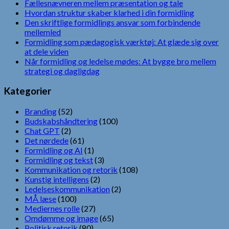
Fællesnævneren mellem præsentation og tale
Hvordan struktur skaber klarhed i din formidling
Den skriftlige formidlings ansvar som forbindende
mellemled
Formidling som pædagogisk værktøj: At glæde sig over
at dele viden
Når formidling og ledelse mødes: At bygge bro mellem
strategi og dagligdag
Kategorier
Branding
(52)
Budskabshåndtering
(100)
Chat GPT
(2)
Det nørdede
(61)
Formidling og AI
(1)
Formidling og tekst
(3)
Kommunikation og retorik
(108)
Kunstig intelligens
(2)
Ledelseskommunikation
(2)
MÅ læse
(100)
Mediernes rolle
(27)
Omdømme og image
(65)
Politisk retorik
(80)