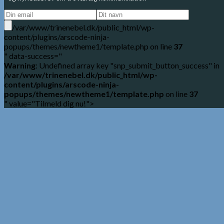
/var/www/trinenebel.dk/public_html/wp-
content/plugins/arscode-ninja-
popups/themes/newtheme1/template.php on line
37
" data-success="
Warning
: Undefined array key "snp_submit_button_success" in
/var/www/trinenebel.dk/public_html/wp-
content/plugins/arscode-ninja-
popups/themes/newtheme1/template.php
on line
37
" value="Tilmeld dig nu!">