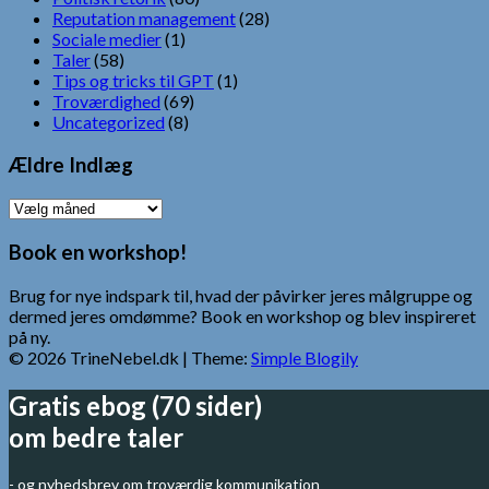
Reputation management
(28)
Sociale medier
(1)
Taler
(58)
Tips og tricks til GPT
(1)
Troværdighed
(69)
Uncategorized
(8)
Ældre Indlæg
Ældre
Indlæg
Book en workshop!
Brug for nye indspark til, hvad der påvirker jeres målgruppe og
dermed jeres omdømme? Book en workshop og blev inspireret
på ny.
© 2026 TrineNebel.dk
| Theme:
Simple Blogily
Gratis ebog (70 sider)
om bedre taler
- og nyhedsbrev om troværdig kommunikation