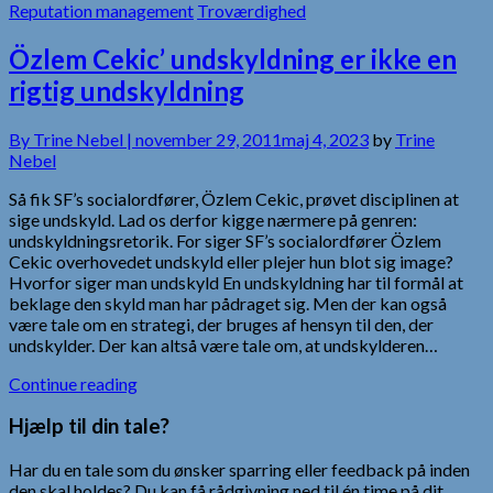
Reputation management
Troværdighed
Özlem Cekic’ undskyldning er ikke en
rigtig undskyldning
By
Trine Nebel |
november 29, 2011
maj 4, 2023
by
Trine
Nebel
Så fik SF’s socialordfører, Özlem Cekic, prøvet disciplinen at
sige undskyld. Lad os derfor kigge nærmere på genren:
undskyldningsretorik. For siger SF’s socialordfører Özlem
Cekic overhovedet undskyld eller plejer hun blot sig image?
Hvorfor siger man undskyld En undskyldning har til formål at
beklage den skyld man har pådraget sig. Men der kan også
være tale om en strategi, der bruges af hensyn til den, der
undskylder. Der kan altså være tale om, at undskylderen…
Continue reading
Hjælp til din tale?
Har du en tale som du ønsker sparring eller feedback på inden
den skal holdes? Du kan få rådgivning ned til én time på dit