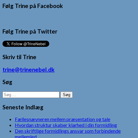
Følg Trine på Facebook
Følg Trine på Twitter
Skriv til Trine
trine@trinenebel.dk
Søg
Søg
efter:
Seneste Indlæg
Fællesnævneren mellem præsentation og tale
Hvordan struktur skaber klarhed i din formidling
Den skriftlige formidlings ansvar som forbindende
mellemled