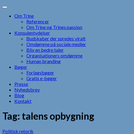
Skip
to
Om Trine
content
Referencer
Om Trine og Trines passion
Konsulentydelser
Budskaber der spredes viralt
Omdømme på sociale medier
Bliv en bedre taler
Organisationers omdømme
Human branding
Bøger
Forlagsbøger
Gratis e-bøger
Presse
Nyhedsbrev
Blog
Kontakt
Tag:
talens opbygning
Politisk retorik