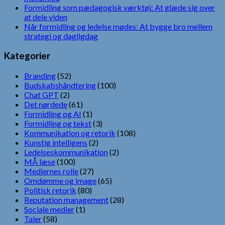
Formidling som pædagogisk værktøj: At glæde sig over
at dele viden
Når formidling og ledelse mødes: At bygge bro mellem
strategi og dagligdag
Kategorier
Branding
(52)
Budskabshåndtering
(100)
Chat GPT
(2)
Det nørdede
(61)
Formidling og AI
(1)
Formidling og tekst
(3)
Kommunikation og retorik
(108)
Kunstig intelligens
(2)
Ledelseskommunikation
(2)
MÅ læse
(100)
Mediernes rolle
(27)
Omdømme og image
(65)
Politisk retorik
(80)
Reputation management
(28)
Sociale medier
(1)
Taler
(58)