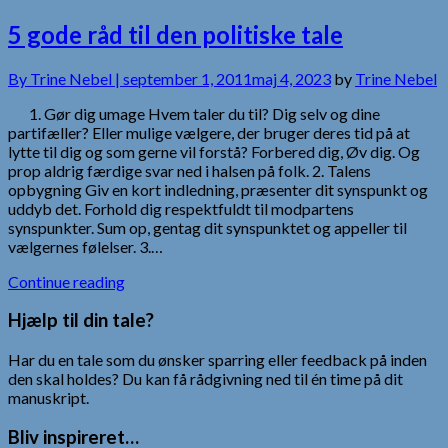
5 gode råd til den politiske tale
By
Trine Nebel |
september 1, 2011
maj 4, 2023
by
Trine Nebel
1. Gør dig umage Hvem taler du til? Dig selv og dine
partifæller? Eller mulige vælgere, der bruger deres tid på at
lytte til dig og som gerne vil forstå? Forbered dig, Øv dig. Og
prop aldrig færdige svar ned i halsen på folk. 2. Talens
opbygning Giv en kort indledning, præsenter dit synspunkt og
uddyb det. Forhold dig respektfuldt til modpartens
synspunkter. Sum op, gentag dit synspunktet og appeller til
vælgernes følelser. 3.…
Continue reading
Hjælp til din tale?
Har du en tale som du ønsker sparring eller feedback på inden
den skal holdes? Du kan få rådgivning ned til én time på dit
manuskript.
Bliv inspireret…