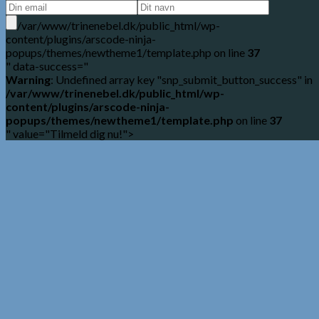
/var/www/trinenebel.dk/public_html/wp-
content/plugins/arscode-ninja-
popups/themes/newtheme1/template.php on line
37
" data-success="
Warning
: Undefined array key "snp_submit_button_success" in
/var/www/trinenebel.dk/public_html/wp-
content/plugins/arscode-ninja-
popups/themes/newtheme1/template.php
on line
37
" value="Tilmeld dig nu!">