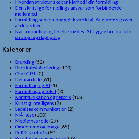
Hvordan struktur skaber klarhed i din formidling
Den skriftlige formidlings ansvar som forbindende
mellemled
Formidling som pædagogisk værktøj: At glæde sig over
at dele viden
Når formidling og ledelse mødes: At bygge bro mellem
strategi og dagligdag
Kategorier
Branding
(52)
Budskabshåndtering
(100)
Chat GPT
(2)
Det nørdede
(61)
Formidling og AI
(1)
Formidling og tekst
(3)
Kommunikation og retorik
(108)
Kunstig intelligens
(2)
Ledelseskommunikation
(2)
MÅ læse
(100)
Mediernes rolle
(27)
Omdømme og image
(65)
Politisk retorik
(80)
Reputation management
(28)