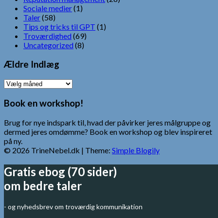
Sociale medier
(1)
Taler
(58)
Tips og tricks til GPT
(1)
Troværdighed
(69)
Uncategorized
(8)
Ældre Indlæg
Ældre
Indlæg
Book en workshop!
Brug for nye indspark til, hvad der påvirker jeres målgruppe og
dermed jeres omdømme? Book en workshop og blev inspireret
på ny.
© 2026 TrineNebel.dk
| Theme:
Simple Blogily
Gratis ebog (70 sider)
om bedre taler
- og nyhedsbrev om troværdig kommunikation