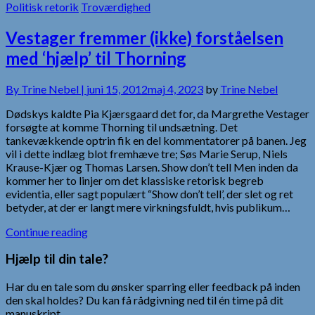
Politisk retorik
Troværdighed
Vestager fremmer (ikke) forståelsen
med ‘hjælp’ til Thorning
By
Trine Nebel |
juni 15, 2012
maj 4, 2023
by
Trine Nebel
Dødskys kaldte Pia Kjærsgaard det for, da Margrethe Vestager
forsøgte at komme Thorning til undsætning. Det
tankevækkende optrin fik en del kommentatorer på banen. Jeg
vil i dette indlæg blot fremhæve tre; Søs Marie Serup, Niels
Krause-Kjær og Thomas Larsen. Show don’t tell Men inden da
kommer her to linjer om det klassiske retorisk begreb
evidentia, eller sagt populært “Show don’t tell’, der slet og ret
betyder, at der er langt mere virkningsfuldt, hvis publikum…
Continue reading
Hjælp til din tale?
Har du en tale som du ønsker sparring eller feedback på inden
den skal holdes? Du kan få rådgivning ned til én time på dit
manuskript.