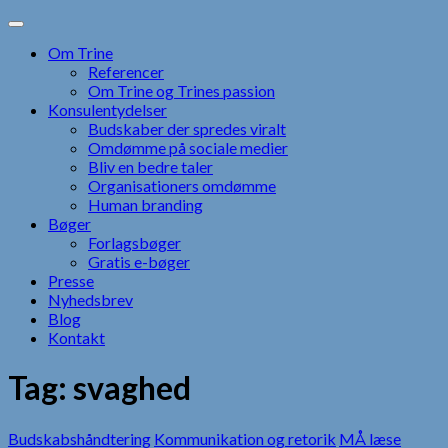
Skip
to
Om Trine
content
Referencer
Om Trine og Trines passion
Konsulentydelser
Budskaber der spredes viralt
Omdømme på sociale medier
Bliv en bedre taler
Organisationers omdømme
Human branding
Bøger
Forlagsbøger
Gratis e-bøger
Presse
Nyhedsbrev
Blog
Kontakt
Tag:
svaghed
Budskabshåndtering
Kommunikation og retorik
MÅ læse