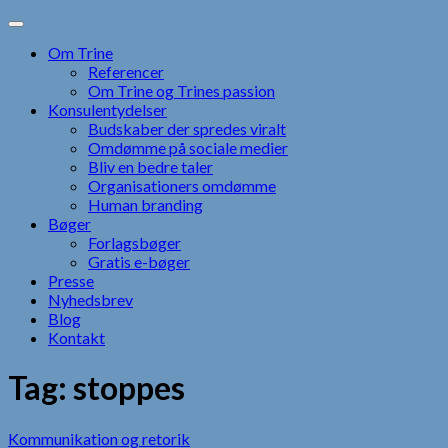
Skip
to
Om Trine
content
Referencer
Om Trine og Trines passion
Konsulentydelser
Budskaber der spredes viralt
Omdømme på sociale medier
Bliv en bedre taler
Organisationers omdømme
Human branding
Bøger
Forlagsbøger
Gratis e-bøger
Presse
Nyhedsbrev
Blog
Kontakt
Tag:
stoppes
Kommunikation og retorik