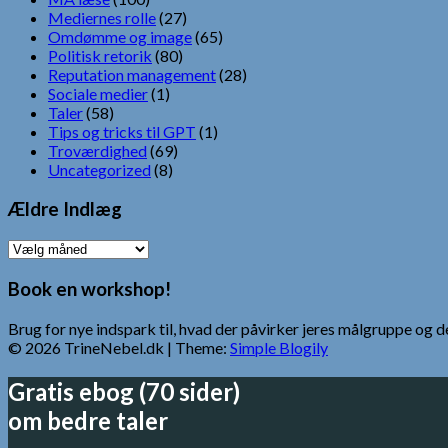
Mediernes rolle
(27)
Omdømme og image
(65)
Politisk retorik
(80)
Reputation management
(28)
Sociale medier
(1)
Taler
(58)
Tips og tricks til GPT
(1)
Troværdighed
(69)
Uncategorized
(8)
Ældre Indlæg
Ældre
Indlæg
Book en workshop!
Brug for nye indspark til, hvad der påvirker jeres målgruppe o
© 2026 TrineNebel.dk
| Theme:
Simple Blogily
Gratis ebog (70 sider)
om bedre taler