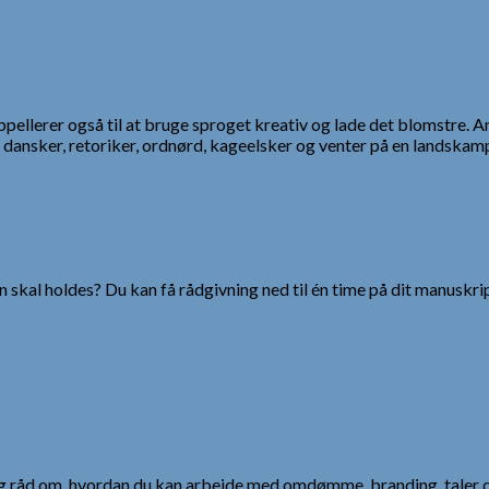
appellerer også til at bruge sproget kreativ og lade det blomstre. 
er dansker, retoriker, ordnørd, kageelsker og venter på en landsk
 skal holdes? Du kan få rådgivning ned til én time på dit manuskrip
 og råd om, hvordan du kan arbejde med omdømme, branding, taler 