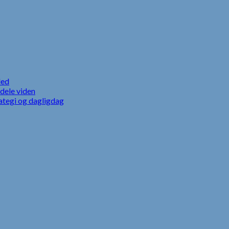
led
dele viden
ategi og dagligdag