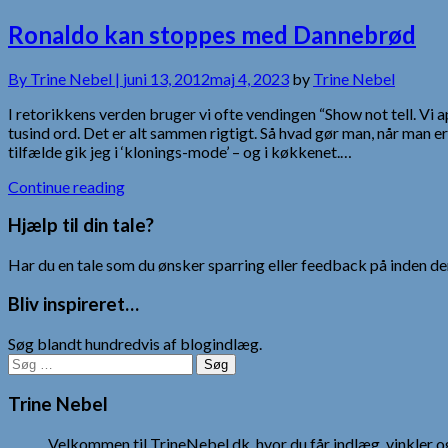
Ronaldo kan stoppes med Dannebrød
By
Trine Nebel |
juni 13, 2012
maj 4, 2023
by
Trine Nebel
I retorikkens verden bruger vi ofte vendingen “Show not tell. Vi 
tusind ord. Det er alt sammen rigtigt. Så hvad gør man, når man 
tilfælde gik jeg i ‘klonings-mode’ – og i køkkenet.…
Continue reading
Hjælp til din tale?
Har du en tale som du ønsker sparring eller feedback på inden den
Bliv inspireret…
Søg blandt hundredvis af blogindlæg.
Søg
efter:
Trine Nebel
Velkommen til TrineNebel.dk, hvor du får indlæg, vinkler