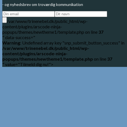
- og nyhedsbrev om troværdig kommunikation
/var/www/trinenebel.dk/public_html/wp-
content/plugins/arscode-ninja-
popups/themes/newtheme1/template.php on line
37
" data-success="
Warning
: Undefined array key "snp_submit_button_success" in
/var/www/trinenebel.dk/public_html/wp-
content/plugins/arscode-ninja-
popups/themes/newtheme1/template.php
on line
37
" value="Tilmeld dig nu!">