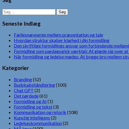
Søg
Søg
efter:
Seneste Indlæg
Fællesnævneren mellem præsentation og tale
Hvordan struktur skaber klarhed i din formidling
Den skriftlige formidlings ansvar som forbindende mellem
Formidling som pædagogisk værktøj: At glæde sig over at 
Når formidling og ledelse mødes: At bygge bro mellem str
Kategorier
Branding
(52)
Budskabshåndtering
(100)
Chat GPT
(2)
Det nørdede
(61)
Formidling og AI
(1)
Formidling og tekst
(3)
Kommunikation og retorik
(108)
Kunstig intelligens
(2)
Ledelseskommunikation
(2)
MÅ læse
(100)