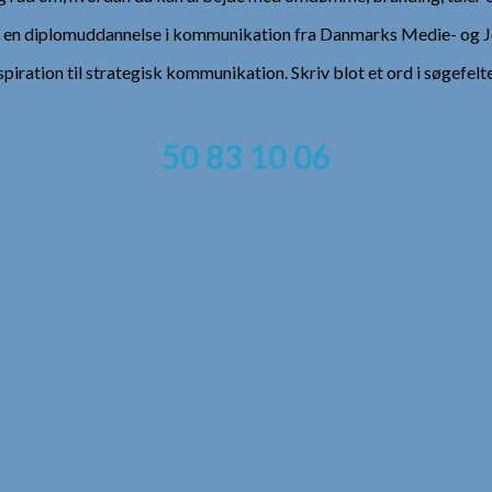
), en diplomuddannelse i kommunikation fra Danmarks Medie- og Jo
spiration til strategisk kommunikation. Skriv blot et ord i søgefelt
50 83 10 06