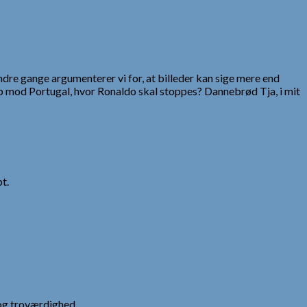
Andre gange argumenterer vi for, at billeder kan sige mere end
amp mod Portugal, hvor Ronaldo skal stoppes? Dannebrød Tja, i mit
t.
og troværdighed.