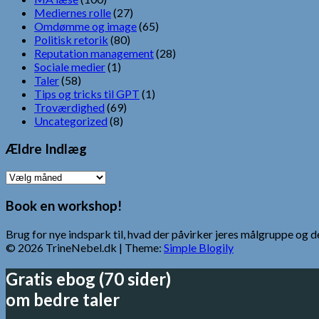
Mediernes rolle
(27)
Omdømme og image
(65)
Politisk retorik
(80)
Reputation management
(28)
Sociale medier
(1)
Taler
(58)
Tips og tricks til GPT
(1)
Troværdighed
(69)
Uncategorized
(8)
Ældre Indlæg
Ældre
Indlæg
Book en workshop!
Brug for nye indspark til, hvad der påvirker jeres målgruppe o
© 2026 TrineNebel.dk
| Theme:
Simple Blogily
Gratis ebog (70 sider)
om bedre taler