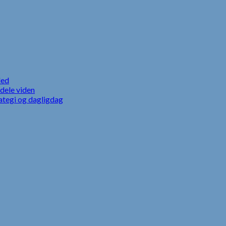
led
dele viden
ategi og dagligdag