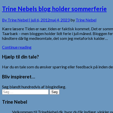
Trine Nebels blog holder sommerferie
By
Trine Nebel |
juli 6, 2012
maj 4, 2023
by
Trine Nebel
Kære læsere Tiden er nær, tiden er faktisk kommet. Det er sommert
Taarbæk – men bloggen holder lidt ferie i juli måned. Bloggen 
håndtere dårlig medieomtale, det som jeg metaforisk kalder…
Continue reading
Hjælp til din tale?
Har du en tale som du ønsker sparring eller feedback på inden den
Bliv inspireret…
Søg blandt hundredvis af blogindlæg.
Søg
efter:
Trine Nebel
Velkommen til TrineNebel.dk, hvor du får indlæg, vinkler