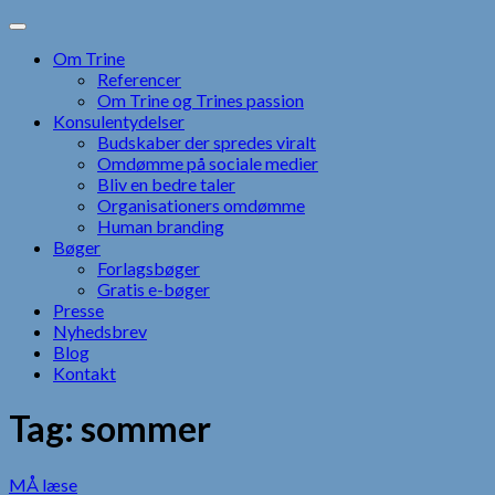
Skip
to
Om Trine
content
Referencer
Om Trine og Trines passion
Konsulentydelser
Budskaber der spredes viralt
Omdømme på sociale medier
Bliv en bedre taler
Organisationers omdømme
Human branding
Bøger
Forlagsbøger
Gratis e-bøger
Presse
Nyhedsbrev
Blog
Kontakt
Tag:
sommer
MÅ læse