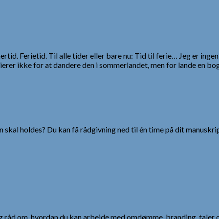
id. Ferietid. Til alle tider eller bare nu: Tid til ferie… Jeg er 
ferierer ikke for at dandere den i sommerlandet, men for lande e
 skal holdes? Du kan få rådgivning ned til én time på dit manuskrip
 og råd om, hvordan du kan arbejde med omdømme, branding, taler 