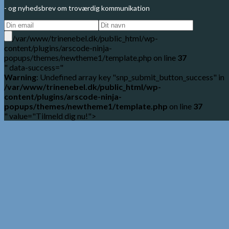
- og nyhedsbrev om troværdig kommunikation
/var/www/trinenebel.dk/public_html/wp-
content/plugins/arscode-ninja-
popups/themes/newtheme1/template.php on line
37
" data-success="
Warning
: Undefined array key "snp_submit_button_success" in
/var/www/trinenebel.dk/public_html/wp-
content/plugins/arscode-ninja-
popups/themes/newtheme1/template.php
on line
37
" value="Tilmeld dig nu!">