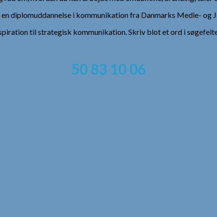
), en diplomuddannelse i kommunikation fra Danmarks Medie- og Jo
spiration til strategisk kommunikation. Skriv blot et ord i søgefelt
50 83 10 06