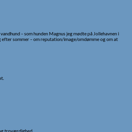
ingen vandhund – som hunden Magnus jeg mødte på Jollehavnen i
n bog efter sommer – om reputation/image/omdømme og om at
t.
og troværdighed.