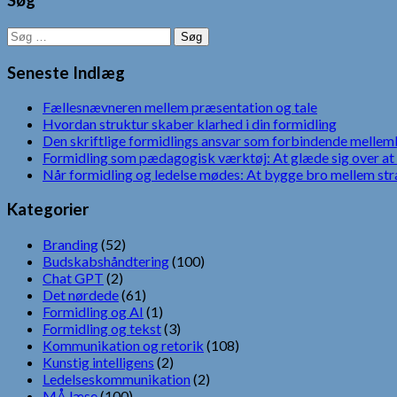
Søg
Søg
efter:
Seneste Indlæg
Fællesnævneren mellem præsentation og tale
Hvordan struktur skaber klarhed i din formidling
Den skriftlige formidlings ansvar som forbindende mellem
Formidling som pædagogisk værktøj: At glæde sig over at 
Når formidling og ledelse mødes: At bygge bro mellem str
Kategorier
Branding
(52)
Budskabshåndtering
(100)
Chat GPT
(2)
Det nørdede
(61)
Formidling og AI
(1)
Formidling og tekst
(3)
Kommunikation og retorik
(108)
Kunstig intelligens
(2)
Ledelseskommunikation
(2)
MÅ læse
(100)