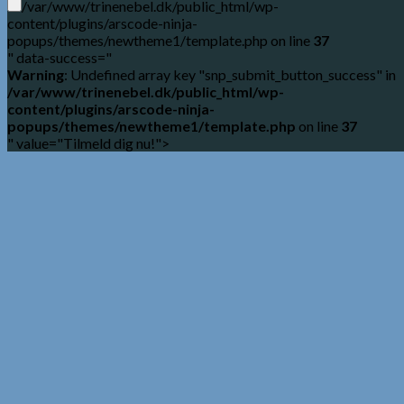
/var/www/trinenebel.dk/public_html/wp-
content/plugins/arscode-ninja-
popups/themes/newtheme1/template.php on line
37
" data-success="
Warning
: Undefined array key "snp_submit_button_success" in
/var/www/trinenebel.dk/public_html/wp-
content/plugins/arscode-ninja-
popups/themes/newtheme1/template.php
on line
37
" value="Tilmeld dig nu!">