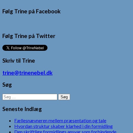
Følg Trine på Facebook
Følg Trine på Twitter
Skriv til Trine
trine@trinenebel.dk
Søg
Søg
efter:
Seneste Indlæg
Fællesnævneren mellem præsentation og tale
Hvordan struktur skaber klarhed i din formidling
Den skriftlige formidlings ansvar som forbindende