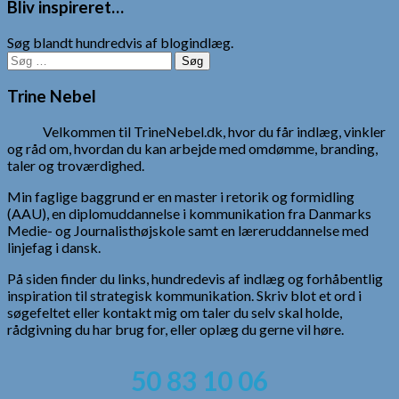
Bliv inspireret…
Søg blandt hundredvis af blogindlæg.
Søg
efter:
Trine Nebel
Velkommen til TrineNebel.dk, hvor du får indlæg, vinkler
og råd om, hvordan du kan arbejde med omdømme, branding,
taler og troværdighed.
Min faglige baggrund er en master i retorik og formidling
(AAU), en diplomuddannelse i kommunikation fra Danmarks
Medie- og Journalisthøjskole samt en læreruddannelse med
linjefag i dansk.
På siden finder du links, hundredevis af indlæg og forhåbentlig
inspiration til strategisk kommunikation. Skriv blot et ord i
søgefeltet eller kontakt mig om taler du selv skal holde,
rådgivning du har brug for, eller oplæg du gerne vil høre.
50 83 10 06