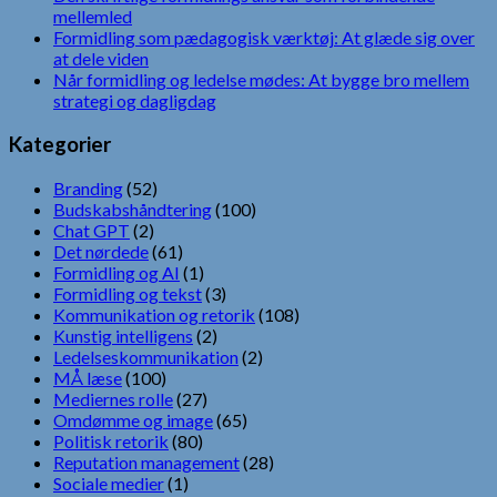
mellemled
Formidling som pædagogisk værktøj: At glæde sig over
at dele viden
Når formidling og ledelse mødes: At bygge bro mellem
strategi og dagligdag
Kategorier
Branding
(52)
Budskabshåndtering
(100)
Chat GPT
(2)
Det nørdede
(61)
Formidling og AI
(1)
Formidling og tekst
(3)
Kommunikation og retorik
(108)
Kunstig intelligens
(2)
Ledelseskommunikation
(2)
MÅ læse
(100)
Mediernes rolle
(27)
Omdømme og image
(65)
Politisk retorik
(80)
Reputation management
(28)
Sociale medier
(1)