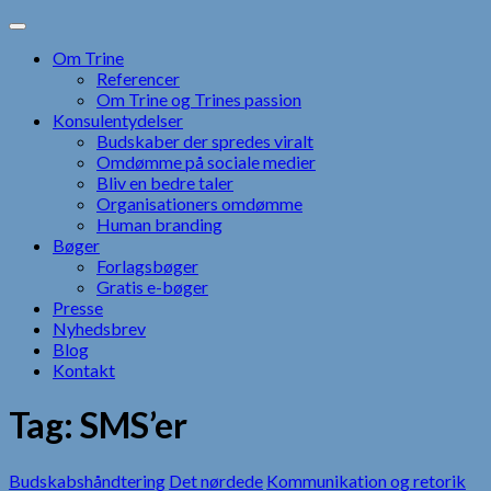
Skip
to
Om Trine
content
Referencer
Om Trine og Trines passion
Konsulentydelser
Budskaber der spredes viralt
Omdømme på sociale medier
Bliv en bedre taler
Organisationers omdømme
Human branding
Bøger
Forlagsbøger
Gratis e-bøger
Presse
Nyhedsbrev
Blog
Kontakt
Tag:
SMS’er
Budskabshåndtering
Det nørdede
Kommunikation og retorik