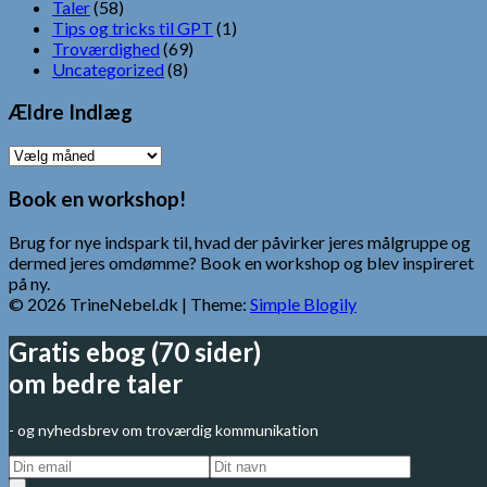
Taler
(58)
Tips og tricks til GPT
(1)
Troværdighed
(69)
Uncategorized
(8)
Ældre Indlæg
Ældre
Indlæg
Book en workshop!
Brug for nye indspark til, hvad der påvirker jeres målgruppe og
dermed jeres omdømme? Book en workshop og blev inspireret
på ny.
© 2026 TrineNebel.dk
| Theme:
Simple Blogily
Gratis ebog (70 sider)
om bedre taler
- og nyhedsbrev om troværdig kommunikation