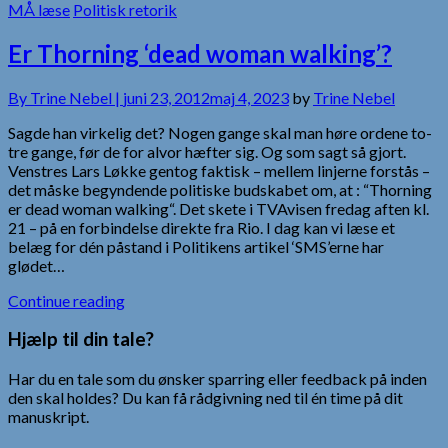
MÅ læse
Politisk retorik
Er Thorning ‘dead woman walking’?
By
Trine Nebel |
juni 23, 2012
maj 4, 2023
by
Trine Nebel
Sagde han virkelig det? Nogen gange skal man høre ordene to-
tre gange, før de for alvor hæfter sig. Og som sagt så gjort.
Venstres Lars Løkke gentog faktisk – mellem linjerne forstås –
det måske begyndende politiske budskabet om, at : “Thorning
er dead woman walking“. Det skete i TVAvisen fredag aften kl.
21 – på en forbindelse direkte fra Rio. I dag kan vi læse et
belæg for dén påstand i Politikens artikel ‘SMS’erne har
glødet…
Continue reading
Hjælp til din tale?
Har du en tale som du ønsker sparring eller feedback på inden
den skal holdes? Du kan få rådgivning ned til én time på dit
manuskript.