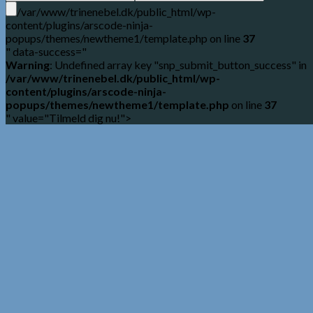
/var/www/trinenebel.dk/public_html/wp-
content/plugins/arscode-ninja-
popups/themes/newtheme1/template.php on line
37
" data-success="
Warning
: Undefined array key "snp_submit_button_success" in
/var/www/trinenebel.dk/public_html/wp-
content/plugins/arscode-ninja-
popups/themes/newtheme1/template.php
on line
37
" value="Tilmeld dig nu!">