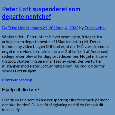
Peter Loft suspenderet som
departementchef
By
Trine Nebel |
marts 21, 2012
maj 4, 2023
by
Trine Nebel
Så skete det – Peter loft er blevet sendt hjem, fritaget, fra
arbejde som departementchef i Skatteministeriet. Der er
kommet ny viden i sagen Mit bud er, at der MÅ være kommet
noget mere viden frem siden de tre (2 af Loft+ 1 af Andersen)
redegørelser blev offentliggjort i december. Noget må være
tilstødt. Skatteministeren har fået ny viden, der bestyrker
mistanken mod Peter Loft, er mit personlige bud, og derfor
sendes Loft nu hjem,…
Continue reading
Hjælp til din tale?
Har du en tale som du ønsker sparring eller feedback på inden
den skal holdes? Du kan få rådgivning ned til én time på dit
manuskript.