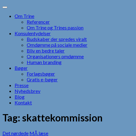
Skip
to
Om Trine
content
Referencer
Om Trine og Trines passion
Konsulentydelser
Budskaber der spredes viralt
Omdømme på sociale medier
Bliv en bedre taler
Organisationers omdømme
Human branding
Bøger
Forlagsbøger
Gratis e-bøger
Presse
Nyhedsbrev
Blog
Kontakt
Tag:
skattekommission
Det nørdede
MÅ læse