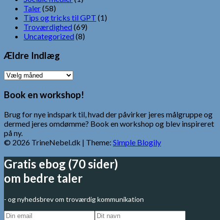
Taler
(58)
Tips og tricks til GPT
(1)
Troværdighed
(69)
Uncategorized
(8)
Ældre Indlæg
Ældre
Indlæg
Book en workshop!
Brug for nye indspark til, hvad der påvirker jeres målgruppe og
dermed jeres omdømme? Book en workshop og blev inspireret
på ny.
© 2026 TrineNebel.dk
| Theme:
Simple Blogily
Gratis ebog (70 sider)
om bedre taler
- og nyhedsbrev om troværdig kommunikation