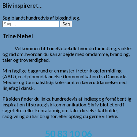
Bliv inspireret…
Søg blandt hundredvis af blogindlæg.
Søg
efter:
Trine Nebel
Velkommen til TrineNebel.dk, hvor du får indlæg, vinkler
og råd om, hvordan du kan arbejde med omdømme, branding,
taler og troværdighed.
Min faglige baggrund er en master i retorik og formidling
(AAU), en diplomuddannelse i kommunikation fra Danmarks
Medie- og Journalisthøjskole samt en læreruddannelse med
linjefag i dansk.
På siden finder du links, hundredevis af indlæg og forhåbentlig
inspiration til strategisk kommunikation. Skriv blot et ord i
søgefeltet eller kontakt mig om taler du selv skal holde,
rådgivning du har brug for, eller oplæg du gerne vil høre.
50 83 10 06