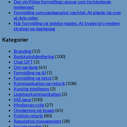
Den skriftlige formidlings ansvar som forbindende
mellemled
Formidling som pædagogisk værktøj: At glæde sig over
at dele viden
Når formidling og ledelse mødes: At bygge bro mellem
strategi og dagligdag
Kategorier
Branding
(52)
Budskabshåndtering
(100)
Chat GPT
(2)
Det nørdede
(61)
Formidling og AI
(1)
Formidling og tekst
(3)
Kommunikation og retorik
(108)
Kunstig intelligens
(2)
Ledelseskommunikation
(2)
MÅ læse
(100)
Mediernes rolle
(27)
Omdømme og image
(65)
Politisk retorik
(80)
Reputation management
(28)
Sociale medier
(1)