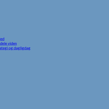
led
dele viden
ategi og dagligdag