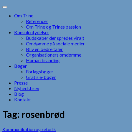
Skip
to
Om Trine
content
Referencer
Om Trine og Trines passion
Konsulentydelser
Budskaber der spredes viralt
Omdømme på sociale medier
Bliv en bedre taler
Organisationers omdømme
Human branding
Bøger
Forlagsbøger
Gratis e-bøger
Presse
Nyhedsbrev
Blog
Kontakt
Tag:
rosenbrød
Kommunikation og retorik