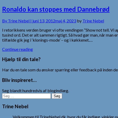
Ronaldo kan stoppes med Dannebrød
By
Trine Nebel |
juni 13, 2012
maj 4, 2023
by
Trine Nebel
I retorikkens verden bruger vi ofte vendingen “Show not tell. Vi 
tusind ord. Det er alt sammen rigtigt. Så hvad gør man, når man 
tilfælde gik jeg i ‘klonings-mode’ – og i køkkenet.…
Continue reading
Hjælp til din tale?
Har du en tale som du ønsker sparring eller feedback på inden den
Bliv inspireret…
Søg blandt hundredvis af blogindlæg.
Søg
efter:
Trine Nebel
Velkommen til TrineNebel.dk, hvor du får indlæg, vinkler