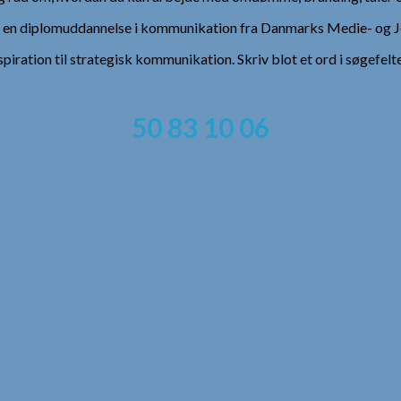
), en diplomuddannelse i kommunikation fra Danmarks Medie- og Jo
spiration til strategisk kommunikation. Skriv blot et ord i søgefelt
50 83 10 06