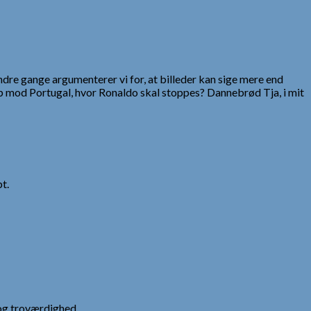
Andre gange argumenterer vi for, at billeder kan sige mere end
amp mod Portugal, hvor Ronaldo skal stoppes? Dannebrød Tja, i mit
t.
og troværdighed.