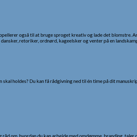
appellerer også til at bruge sproget kreativ og lade det blomstre. 
er dansker, retoriker, ordnørd, kageelsker og venter på en landsk
 skal holdes? Du kan få rådgivning ned til én time på dit manuskrip
 og råd om, hvordan du kan arbejde med omdømme, branding, taler 