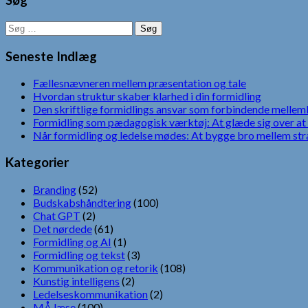
Søg
Søg
efter:
Seneste Indlæg
Fællesnævneren mellem præsentation og tale
Hvordan struktur skaber klarhed i din formidling
Den skriftlige formidlings ansvar som forbindende mellem
Formidling som pædagogisk værktøj: At glæde sig over at 
Når formidling og ledelse mødes: At bygge bro mellem str
Kategorier
Branding
(52)
Budskabshåndtering
(100)
Chat GPT
(2)
Det nørdede
(61)
Formidling og AI
(1)
Formidling og tekst
(3)
Kommunikation og retorik
(108)
Kunstig intelligens
(2)
Ledelseskommunikation
(2)
MÅ læse
(100)