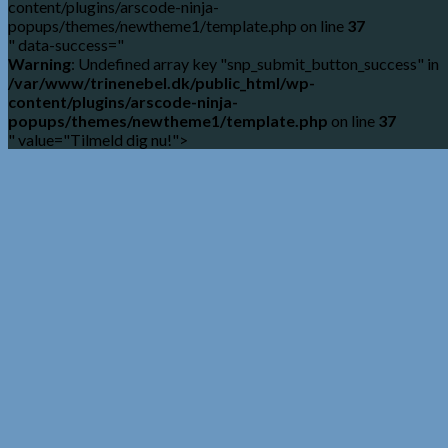
content/plugins/arscode-ninja-
popups/themes/newtheme1/template.php on line
37
" data-success="
Warning
: Undefined array key "snp_submit_button_success" in
/var/www/trinenebel.dk/public_html/wp-
content/plugins/arscode-ninja-
popups/themes/newtheme1/template.php
on line
37
" value="Tilmeld dig nu!">