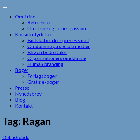
Skip
to
Om Trine
content
Referencer
Om Trine og Trines passion
Konsulentydelser
Budskaber der spredes viralt
Omdømme på sociale medier
Bliv en bedre taler
Organisationers omdømme
Human branding
Bøger
Forlagsbøger
Gratis e-bøger
Presse
Nyhedsbrev
Blog
Kontakt
Tag:
Ragan
Det nørdede