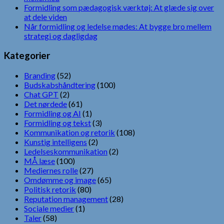
Formidling som pædagogisk værktøj: At glæde sig over
at dele viden
Når formidling og ledelse mødes: At bygge bro mellem
strategi og dagligdag
Kategorier
Branding
(52)
Budskabshåndtering
(100)
Chat GPT
(2)
Det nørdede
(61)
Formidling og AI
(1)
Formidling og tekst
(3)
Kommunikation og retorik
(108)
Kunstig intelligens
(2)
Ledelseskommunikation
(2)
MÅ læse
(100)
Mediernes rolle
(27)
Omdømme og image
(65)
Politisk retorik
(80)
Reputation management
(28)
Sociale medier
(1)
Taler
(58)