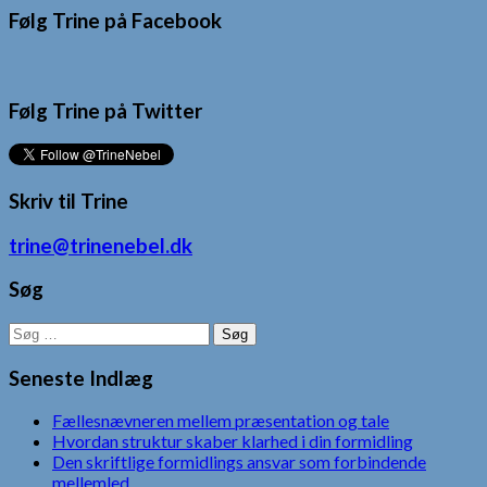
Følg Trine på Facebook
Følg Trine på Twitter
Skriv til Trine
trine@trinenebel.dk
Søg
Søg
efter:
Seneste Indlæg
Fællesnævneren mellem præsentation og tale
Hvordan struktur skaber klarhed i din formidling
Den skriftlige formidlings ansvar som forbindende
mellemled