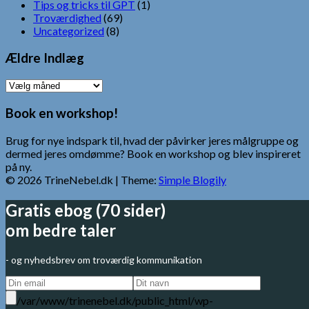
Tips og tricks til GPT
(1)
Troværdighed
(69)
Uncategorized
(8)
Ældre Indlæg
Ældre
Indlæg
Book en workshop!
Brug for nye indspark til, hvad der påvirker jeres målgruppe og
dermed jeres omdømme? Book en workshop og blev inspireret
på ny.
© 2026 TrineNebel.dk
| Theme:
Simple Blogily
Gratis ebog (70 sider)
om bedre taler
- og nyhedsbrev om troværdig kommunikation
/var/www/trinenebel.dk/public_html/wp-