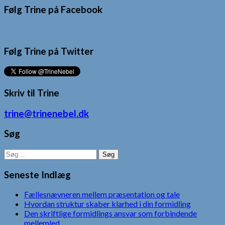
Følg Trine på Facebook
Følg Trine på Twitter
Skriv til Trine
trine@trinenebel.dk
Søg
Søg
efter:
Seneste Indlæg
Fællesnævneren mellem præsentation og tale
Hvordan struktur skaber klarhed i din formidling
Den skriftlige formidlings ansvar som forbindende
mellemled