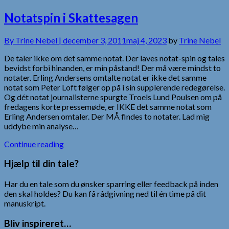
Notatspin i Skattesagen
By
Trine Nebel |
december 3, 2011
maj 4, 2023
by
Trine Nebel
De taler ikke om det samme notat. Der laves notat-spin og tales
bevidst forbi hinanden, er min påstand! Der må være mindst to
notater. Erling Andersens omtalte notat er ikke det samme
notat som Peter Loft følger op på i sin supplerende redegørelse.
Og dét notat journalisterne spurgte Troels Lund Poulsen om på
fredagens korte pressemøde, er IKKE det samme notat som
Erling Andersen omtaler. Der MÅ findes to notater. Lad mig
uddybe min analyse…
Continue reading
Hjælp til din tale?
Har du en tale som du ønsker sparring eller feedback på inden
den skal holdes? Du kan få rådgivning ned til én time på dit
manuskript.
Bliv inspireret…