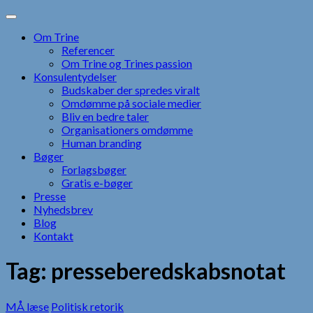
Skip
to
Om Trine
content
Referencer
Om Trine og Trines passion
Konsulentydelser
Budskaber der spredes viralt
Omdømme på sociale medier
Bliv en bedre taler
Organisationers omdømme
Human branding
Bøger
Forlagsbøger
Gratis e-bøger
Presse
Nyhedsbrev
Blog
Kontakt
Tag:
presseberedskabsnotat
MÅ læse
Politisk retorik