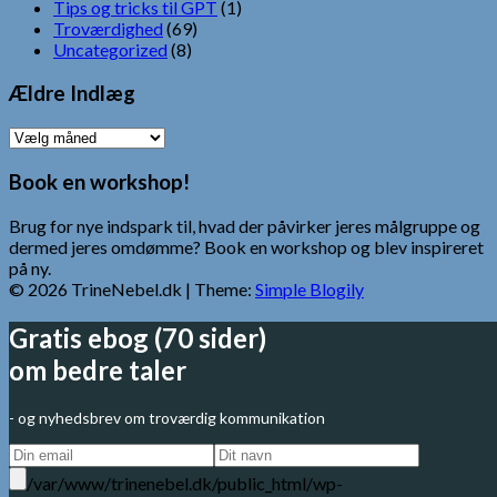
Tips og tricks til GPT
(1)
Troværdighed
(69)
Uncategorized
(8)
Ældre Indlæg
Ældre
Indlæg
Book en workshop!
Brug for nye indspark til, hvad der påvirker jeres målgruppe og
dermed jeres omdømme? Book en workshop og blev inspireret
på ny.
© 2026 TrineNebel.dk
| Theme:
Simple Blogily
Gratis ebog (70 sider)
om bedre taler
- og nyhedsbrev om troværdig kommunikation
/var/www/trinenebel.dk/public_html/wp-