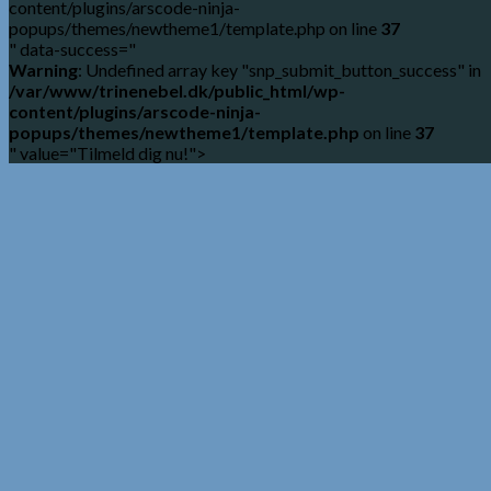
content/plugins/arscode-ninja-
popups/themes/newtheme1/template.php on line
37
" data-success="
Warning
: Undefined array key "snp_submit_button_success" in
/var/www/trinenebel.dk/public_html/wp-
content/plugins/arscode-ninja-
popups/themes/newtheme1/template.php
on line
37
" value="Tilmeld dig nu!">