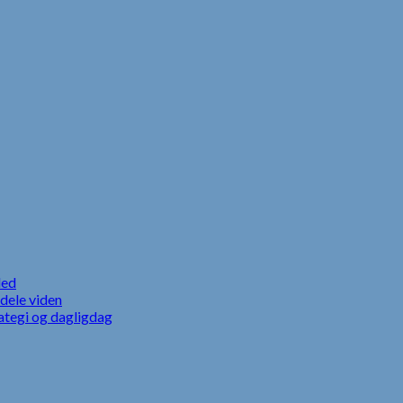
led
dele viden
ategi og dagligdag