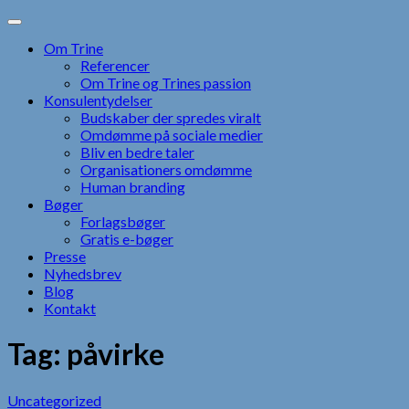
Skip
to
Om Trine
content
Referencer
Om Trine og Trines passion
Konsulentydelser
Budskaber der spredes viralt
Omdømme på sociale medier
Bliv en bedre taler
Organisationers omdømme
Human branding
Bøger
Forlagsbøger
Gratis e-bøger
Presse
Nyhedsbrev
Blog
Kontakt
Tag:
påvirke
Uncategorized