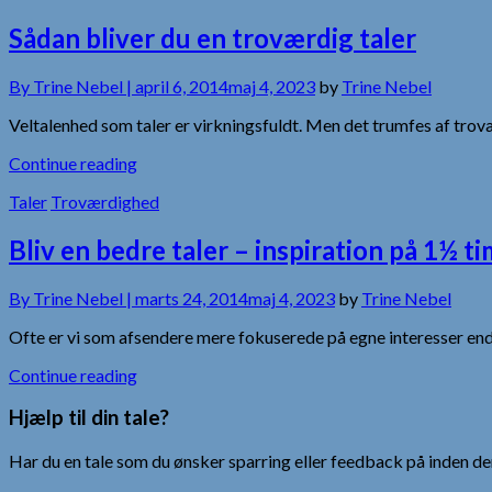
Sådan bliver du en troværdig taler
By
Trine Nebel |
april 6, 2014
maj 4, 2023
by
Trine Nebel
Veltalenhed som taler er virkningsfuldt. Men det trumfes af trov
Continue reading
Taler
Troværdighed
Bliv en bedre taler – inspiration på 1½ t
By
Trine Nebel |
marts 24, 2014
maj 4, 2023
by
Trine Nebel
Ofte er vi som afsendere mere fokuserede på egne interesser end
Continue reading
Hjælp til din tale?
Har du en tale som du ønsker sparring eller feedback på inden den