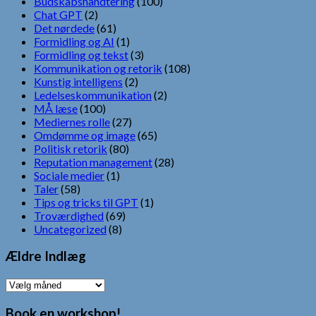
Budskabshåndtering
(100)
Chat GPT
(2)
Det nørdede
(61)
Formidling og AI
(1)
Formidling og tekst
(3)
Kommunikation og retorik
(108)
Kunstig intelligens
(2)
Ledelseskommunikation
(2)
MÅ læse
(100)
Mediernes rolle
(27)
Omdømme og image
(65)
Politisk retorik
(80)
Reputation management
(28)
Sociale medier
(1)
Taler
(58)
Tips og tricks til GPT
(1)
Troværdighed
(69)
Uncategorized
(8)
Ældre Indlæg
Ældre
Indlæg
Book en workshop!