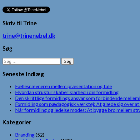
Skriv til Trine
trine@trinenebel.dk
Søg
Søg
efter:
Seneste Indlæg
Fællesnævneren mellem præsentation og tale
Hvordan struktur skaber klarhed i din formidling
Den skriftlige formidlings ansvar som forbindende mellem
Formidling som pædagogisk værktøj: At glæde sig over at 
Når formidling og ledelse mødes: At bygge bro mellem str
Kategorier
Branding
(52)