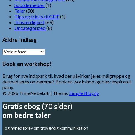
Sociale medier
(1)
Taler
(58)
Tips og tricks til GPT
(1)
Troværdighed
(69)
Uncategorized
(8)
Ældre Indlæg
Ældre
Indlæg
Book en workshop!
Brug for nye indspark til, hvad der påvirker jeres målgruppe og
dermed jeres omdømme? Book en workshop og blev inspireret
på ny.
© 2026 TrineNebel.dk
| Theme:
Simple Blogily
Gratis ebog (70 sider)
om bedre taler
- og nyhedsbrev om troværdig kommunikation