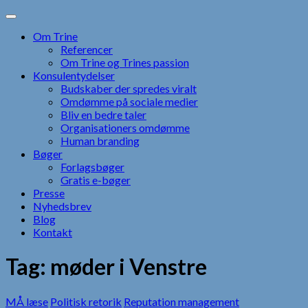
Skip
to
Om Trine
content
Referencer
Om Trine og Trines passion
Konsulentydelser
Budskaber der spredes viralt
Omdømme på sociale medier
Bliv en bedre taler
Organisationers omdømme
Human branding
Bøger
Forlagsbøger
Gratis e-bøger
Presse
Nyhedsbrev
Blog
Kontakt
Tag:
møder i Venstre
MÅ læse
Politisk retorik
Reputation management