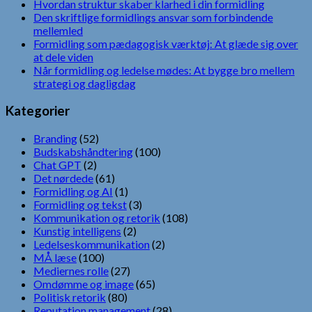
Hvordan struktur skaber klarhed i din formidling
Den skriftlige formidlings ansvar som forbindende
mellemled
Formidling som pædagogisk værktøj: At glæde sig over
at dele viden
Når formidling og ledelse mødes: At bygge bro mellem
strategi og dagligdag
Kategorier
Branding
(52)
Budskabshåndtering
(100)
Chat GPT
(2)
Det nørdede
(61)
Formidling og AI
(1)
Formidling og tekst
(3)
Kommunikation og retorik
(108)
Kunstig intelligens
(2)
Ledelseskommunikation
(2)
MÅ læse
(100)
Mediernes rolle
(27)
Omdømme og image
(65)
Politisk retorik
(80)
Reputation management
(28)