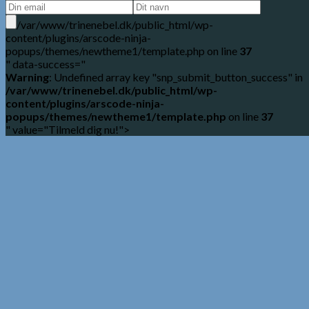
/var/www/trinenebel.dk/public_html/wp-
content/plugins/arscode-ninja-
popups/themes/newtheme1/template.php on line
37
" data-success="
Warning
: Undefined array key "snp_submit_button_success" in
/var/www/trinenebel.dk/public_html/wp-
content/plugins/arscode-ninja-
popups/themes/newtheme1/template.php
on line
37
" value="Tilmeld dig nu!">