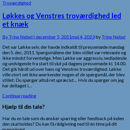
Troværdighed
Løkkes og Venstres troværdighed led
et knæk
By
Trine Nebel |
december 5, 2011
maj 4, 2023
by
Trine Nebel
Det var Løkke selv, der havde indkaldt til pressemøde mandag
den 5. dec. 2011. Spørgsmålene der blev stillet var relevante og
ikke mindst forventelige. Men Løkke var aggressiv, nedladende
og undvigende fra start til slut på dagens pressemøde kl. 14.00.
Det gik hårdt ud over hans og Venstres troværdighed. Løkke
ville stort set ikke anerkender nogen af de spørgsmål, der blev
stillet: Du spørger altså ret upræcist… Hvis du spørger om jeg
har deltaget i…
Continue reading
Hjælp til din tale?
Har du en tale som du ønsker sparring eller feedback på inden
den skal holdes? Du kan få rådgivning ned til én time på dit
manuskript.