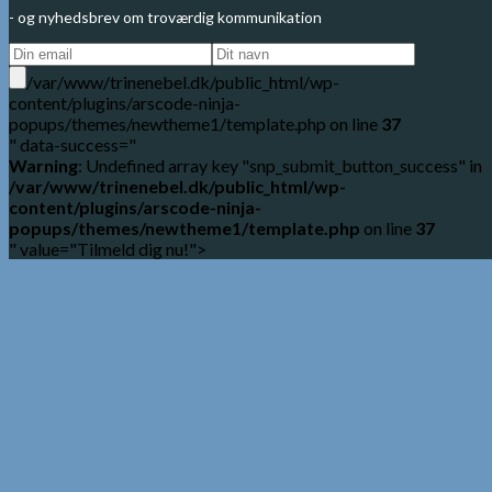
- og nyhedsbrev om troværdig kommunikation
/var/www/trinenebel.dk/public_html/wp-
content/plugins/arscode-ninja-
popups/themes/newtheme1/template.php on line
37
" data-success="
Warning
: Undefined array key "snp_submit_button_success" in
/var/www/trinenebel.dk/public_html/wp-
content/plugins/arscode-ninja-
popups/themes/newtheme1/template.php
on line
37
" value="Tilmeld dig nu!">