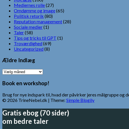
Mediernes rolle
(27)
Omdømme og image
(65)
Politisk retorik
(80)
Reputation management
(28)
Sociale medier
(1)
Taler
(58)
Tips og tricks til GPT
(1)
Troværdighed
(69)
Uncategorized
(8)
Ældre Indlæg
Ældre
Indlæg
Book en workshop!
Brug for nye indspark til, hvad der påvirker jeres målgruppe o
© 2026 TrineNebel.dk
| Theme:
Simple Blogily
Gratis ebog (70 sider)
om bedre taler