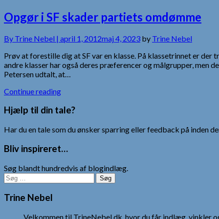
Opgør i SF skader partiets omdømme
By
Trine Nebel |
april 1, 2012
maj 4, 2023
by
Trine Nebel
Prøv at forestille dig at SF var en klasse. På klassetrinnet er der 
andre klasser har også deres præferencer og målgrupper, men der 
Petersen udtalt, at…
Continue reading
Hjælp til din tale?
Har du en tale som du ønsker sparring eller feedback på inden den
Bliv inspireret…
Søg blandt hundredvis af blogindlæg.
Søg
efter:
Trine Nebel
Velkommen til TrineNebel.dk, hvor du får indlæg, vinkler