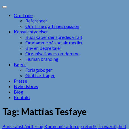
Skip
to
Om Trine
content
Referencer
Om Trine og Trines passion
Konsulentydelser
Budskaber der spredes viralt
Omdømme på sociale medier
Bliv en bedre taler
Organisationers omdømme
Human branding
Bøger
Forlagsbøger
Gratis e-bøger
Presse
Nyhedsbrev
Blog
Kontakt
Tag:
Mattias Tesfaye
Budskabshåndtering
Kommunikation og retorik
Troværdighed