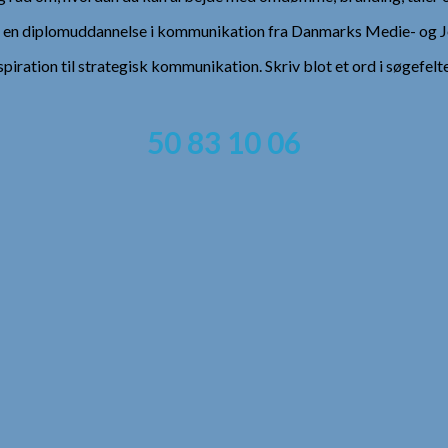
), en diplomuddannelse i kommunikation fra Danmarks Medie- og Jo
spiration til strategisk kommunikation. Skriv blot et ord i søgefelt
50 83 10 06