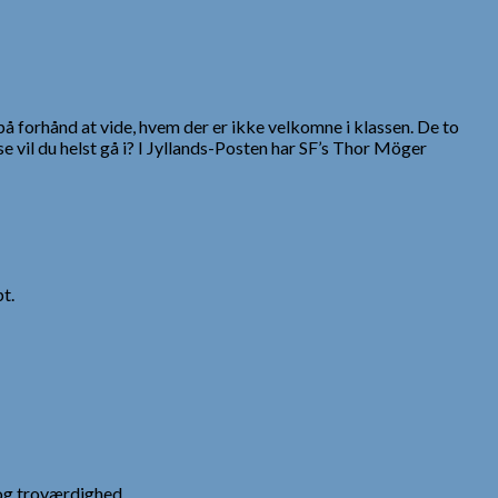
du på forhånd at vide, hvem der er ikke velkomne i klassen. De to
 vil du helst gå i? I Jyllands-Posten har SF’s Thor Möger
t.
og troværdighed.