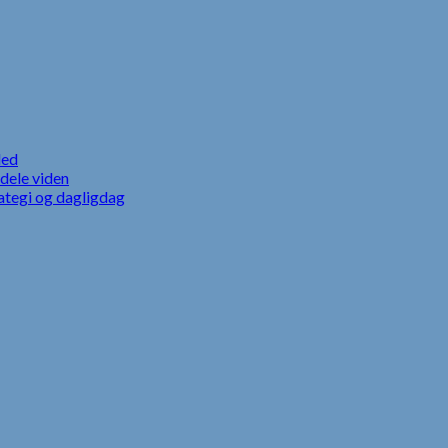
led
dele viden
ategi og dagligdag