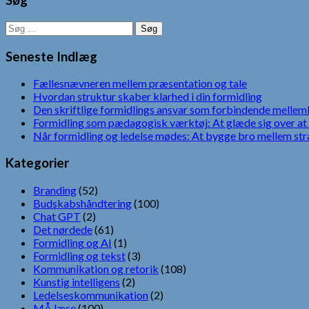
Søg
Søg
efter:
Seneste Indlæg
Fællesnævneren mellem præsentation og tale
Hvordan struktur skaber klarhed i din formidling
Den skriftlige formidlings ansvar som forbindende mellem
Formidling som pædagogisk værktøj: At glæde sig over at 
Når formidling og ledelse mødes: At bygge bro mellem str
Kategorier
Branding
(52)
Budskabshåndtering
(100)
Chat GPT
(2)
Det nørdede
(61)
Formidling og AI
(1)
Formidling og tekst
(3)
Kommunikation og retorik
(108)
Kunstig intelligens
(2)
Ledelseskommunikation
(2)
MÅ læse
(100)