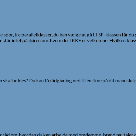
tre spor, tre parallelklasser, du kan vælge at gå i. I SF-klassen får 
står intet på døren om, hvem der IKKE er velkomne. Hvilken klasse
 skal holdes? Du kan få rådgivning ned til én time på dit manuskrip
 og råd om, hvordan du kan arbejde med omdømme, branding, taler 