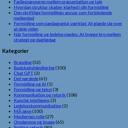
Fællesnævneren mellem præsentation og tale
Hvordan struktur skaber klarhed i din formidling
Den skriftlige formidlings ansvar som forbindende
mellemled
Formidling som pædagogisk værktøj: At glæde sig over
at dele viden
Når formidling og ledelse mødes: At bygge bro mellem
strategi og dagligdag
Kategorier
Branding
(52)
Budskabshåndtering
(100)
Chat GPT
(2)
Det nørdede
(61)
Formidling og AI
(1)
Formidling og tekst
(3)
Kommunikation og retorik
(108)
Kunstig intelligens
(2)
Ledelseskommunikation
(2)
MÅ læse
(100)
Mediernes rolle
(27)
Omdømme og image
(65)
Politisk retorik
(80)