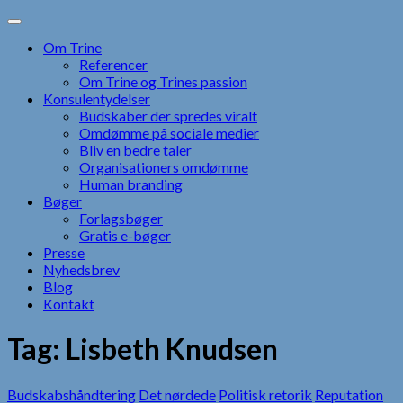
Skip
to
Om Trine
content
Referencer
Om Trine og Trines passion
Konsulentydelser
Budskaber der spredes viralt
Omdømme på sociale medier
Bliv en bedre taler
Organisationers omdømme
Human branding
Bøger
Forlagsbøger
Gratis e-bøger
Presse
Nyhedsbrev
Blog
Kontakt
Tag:
Lisbeth Knudsen
Budskabshåndtering
Det nørdede
Politisk retorik
Reputation