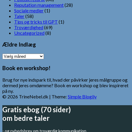
Reputation management
(28)
Sociale medier
(1)
Taler
(58)
Tips og tricks til GPT
(1)
Troværdighed
(69)
Uncategorized
(8)
Ældre Indlæg
Ældre
Indlæg
Book en workshop!
Brug for nye indspark til, hvad der påvirker jeres målgruppe og
dermed jeres omdømme? Book en workshop og blev inspireret
på ny.
© 2026 TrineNebel.dk
| Theme:
Simple Blogily
Gratis ebog (70 sider)
om bedre taler
- og nyhedsbrev om troværdig kommunikation