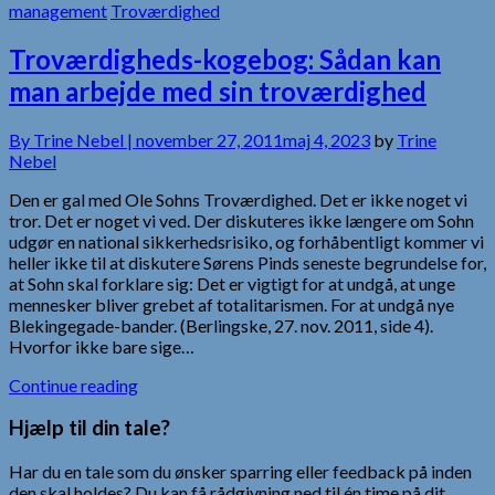
management
Troværdighed
Troværdigheds-kogebog: Sådan kan
man arbejde med sin troværdighed
By
Trine Nebel |
november 27, 2011
maj 4, 2023
by
Trine
Nebel
Den er gal med Ole Sohns Troværdighed. Det er ikke noget vi
tror. Det er noget vi ved. Der diskuteres ikke længere om Sohn
udgør en national sikkerhedsrisiko, og forhåbentligt kommer vi
heller ikke til at diskutere Sørens Pinds seneste begrundelse for,
at Sohn skal forklare sig: Det er vigtigt for at undgå, at unge
mennesker bliver grebet af totalitarismen. For at undgå nye
Blekingegade-bander. (Berlingske, 27. nov. 2011, side 4).
Hvorfor ikke bare sige…
Continue reading
Hjælp til din tale?
Har du en tale som du ønsker sparring eller feedback på inden
den skal holdes? Du kan få rådgivning ned til én time på dit