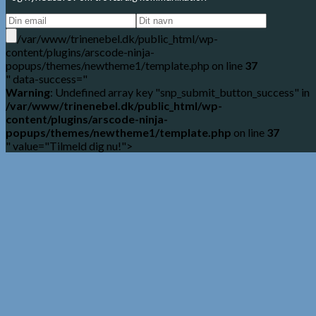
/var/www/trinenebel.dk/public_html/wp-
content/plugins/arscode-ninja-
popups/themes/newtheme1/template.php on line
37
" data-success="
Warning
: Undefined array key "snp_submit_button_success" in
/var/www/trinenebel.dk/public_html/wp-
content/plugins/arscode-ninja-
popups/themes/newtheme1/template.php
on line
37
" value="Tilmeld dig nu!">