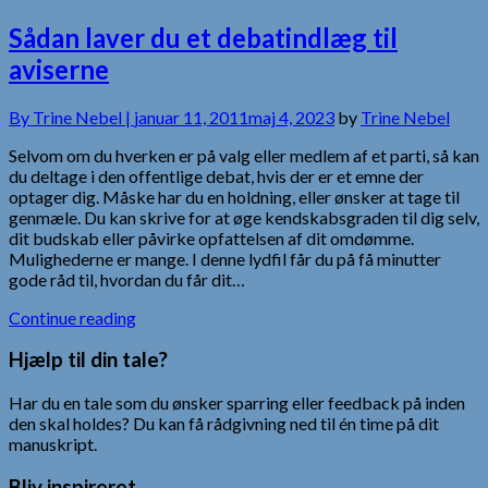
Sådan laver du et debatindlæg til
aviserne
By
Trine Nebel |
januar 11, 2011
maj 4, 2023
by
Trine Nebel
Selvom om du hverken er på valg eller medlem af et parti, så kan
du deltage i den offentlige debat, hvis der er et emne der
optager dig. Måske har du en holdning, eller ønsker at tage til
genmæle. Du kan skrive for at øge kendskabsgraden til dig selv,
dit budskab eller påvirke opfattelsen af dit omdømme.
Mulighederne er mange. I denne lydfil får du på få minutter
gode råd til, hvordan du får dit…
Continue reading
Hjælp til din tale?
Har du en tale som du ønsker sparring eller feedback på inden
den skal holdes? Du kan få rådgivning ned til én time på dit
manuskript.
Bliv inspireret…