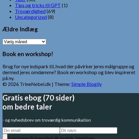
Tips og tricks til GPT
(1)
Troværdighed
(69)
Uncategorized
(8)
Ældre Indlæg
Ældre
Indlæg
Book en workshop!
Brug for nye indspark til, hvad der påvirker jeres målgruppe og
dermed jeres omdømme? Book en workshop og blev inspireret
på ny.
© 2026 TrineNebel.dk
| Theme:
Simple Blogily
Gratis ebog (70 sider)
om bedre taler
- og nyhedsbrev om troværdig kommunikation
/var/www/trinenebel.dk/public_html/wp-