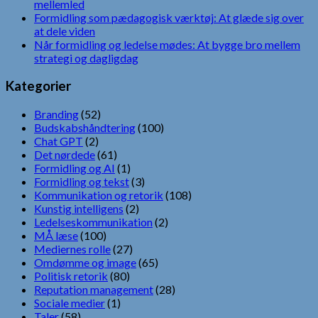
mellemled
Formidling som pædagogisk værktøj: At glæde sig over
at dele viden
Når formidling og ledelse mødes: At bygge bro mellem
strategi og dagligdag
Kategorier
Branding
(52)
Budskabshåndtering
(100)
Chat GPT
(2)
Det nørdede
(61)
Formidling og AI
(1)
Formidling og tekst
(3)
Kommunikation og retorik
(108)
Kunstig intelligens
(2)
Ledelseskommunikation
(2)
MÅ læse
(100)
Mediernes rolle
(27)
Omdømme og image
(65)
Politisk retorik
(80)
Reputation management
(28)
Sociale medier
(1)
Taler
(58)