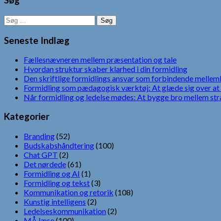
Søg
Søg
efter:
Seneste Indlæg
Fællesnævneren mellem præsentation og tale
Hvordan struktur skaber klarhed i din formidling
Den skriftlige formidlings ansvar som forbindende mellem
Formidling som pædagogisk værktøj: At glæde sig over at 
Når formidling og ledelse mødes: At bygge bro mellem str
Kategorier
Branding
(52)
Budskabshåndtering
(100)
Chat GPT
(2)
Det nørdede
(61)
Formidling og AI
(1)
Formidling og tekst
(3)
Kommunikation og retorik
(108)
Kunstig intelligens
(2)
Ledelseskommunikation
(2)
MÅ læse
(100)