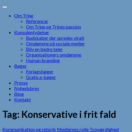
Skip
to
Om Trine
content
Referencer
Om Trine og Trines passion
Konsulentydelser
Budskaber der spredes viralt
Omdømme på sociale medier
Bliv en bedre taler
Organisationers omdømme
Human branding
Bøger
Forlagsbøger
Gratis e-bøger
Presse
Nyhedsbrev
Blog
Kontakt
Tag:
Konservative i frit fald
Kommunikation og retorik
Mediernes rolle
Troværdighed