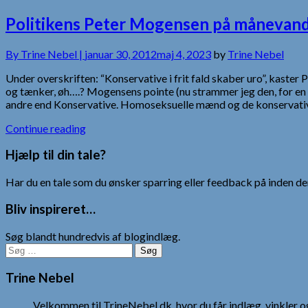
Politikens Peter Mogensen på månevan
By
Trine Nebel |
januar 30, 2012
maj 4, 2023
by
Trine Nebel
Under overskriften: “Konservative i frit fald skaber uro”, kaster
og tænker, øh….? Mogensens pointe (nu strammer jeg den, for en p
andre end Konservative. Homoseksuelle mænd og de konservat
Continue reading
Hjælp til din tale?
Har du en tale som du ønsker sparring eller feedback på inden den
Bliv inspireret…
Søg blandt hundredvis af blogindlæg.
Søg
efter:
Trine Nebel
Velkommen til TrineNebel.dk, hvor du får indlæg, vinkler