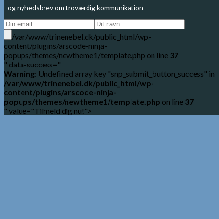
- og nyhedsbrev om troværdig kommunikation
/var/www/trinenebel.dk/public_html/wp-
content/plugins/arscode-ninja-
popups/themes/newtheme1/template.php on line
37
" data-success="
Warning
: Undefined array key "snp_submit_button_success" in
/var/www/trinenebel.dk/public_html/wp-
content/plugins/arscode-ninja-
popups/themes/newtheme1/template.php
on line
37
" value="Tilmeld dig nu!">