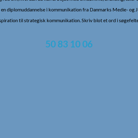
), en diplomuddannelse i kommunikation fra Danmarks Medie- og Jo
spiration til strategisk kommunikation. Skriv blot et ord i søgefelt
50 83 10 06