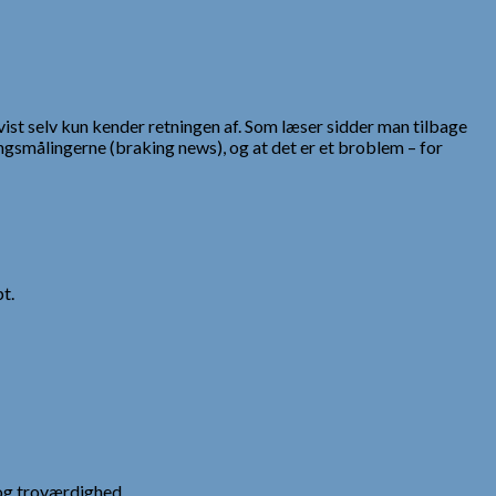
vist selv kun kender retningen af. Som læser sidder man tilbage
ingsmålingerne (braking news), og at det er et broblem – for
t.
og troværdighed.