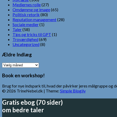
Mediernes rolle
(27)
Omdømme og image
(65)
Politisk retorik
(80)
Reputation management
(28)
Sociale medier
(1)
Taler
(58)
Tips og tricks til GPT
(1)
Troværdighed
(69)
Uncategorized
(8)
Ældre Indlæg
Ældre
Indlæg
Book en workshop!
Brug for nye indspark til, hvad der påvirker jeres målgruppe o
© 2026 TrineNebel.dk
| Theme:
Simple Blogily
Gratis ebog (70 sider)
om bedre taler