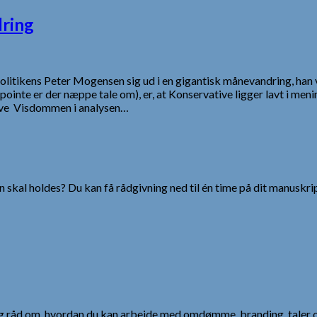
dring
 Politikens Peter Mogensen sig ud i en gigantisk månevandring, han 
ointe er der næppe tale om), er, at Konservative ligger lavt i men
ive Visdommen i analysen…
 skal holdes? Du kan få rådgivning ned til én time på dit manuskrip
 og råd om, hvordan du kan arbejde med omdømme, branding, taler 