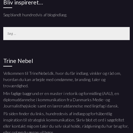
Bliv inspireret…
Søg blandt hundredvis af blogindlæg.
Søg
efter:
Trine Nebel
Velkommen til TrineNebel.dk, hvor du får indlæg, vinkler og råd om,
hvordan du kan arbejde med omdømme, branding, taler og
troværdighed.
Min faglige baggrund er en master i retorik og formidling (AAU), en
diplomuddannelse i kommunikation fra Danmarks Medie- og
Journalisthøjskole samt en læreruddannelse med linjefag i dansk.
På siden finder du links, hundredevis af indlæg og forhåbentlig
inspiration til strategisk kommunikation. Skriv blot et ord i søgefeltet
eller kontakt mig om taler du selv skal holde, rådgivning du har brug for,
eller oplæg du gerne vil høre.