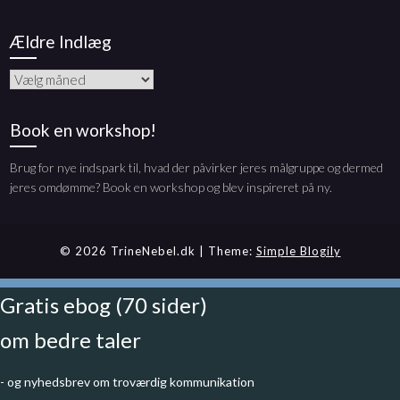
Ældre Indlæg
Ældre
Indlæg
Book en workshop!
Brug for nye indspark til, hvad der påvirker jeres målgruppe og dermed
jeres omdømme? Book en workshop og blev inspireret på ny.
© 2026 TrineNebel.dk
| Theme:
Simple Blogily
Gratis ebog (70 sider)
om bedre taler
- og nyhedsbrev om troværdig kommunikation