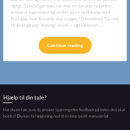
rigtigt. Så hvad gør man, når man er dansker, retoriker,
ordnørd, kageelsker og venter på en landskamp mod
Portugal, hvor Ronaldo skal stoppes? Dannebrød Tja, i mit
tilfælde gik jeg i ‘klonings-mode’ – og i køkkenet.…
Continue reading
Hjælp til din tale?
Har du en tale som du ønsker sparring eller feedback på inden den skal
holdes? Du kan få rådgivning ned til én time på dit manuskript.