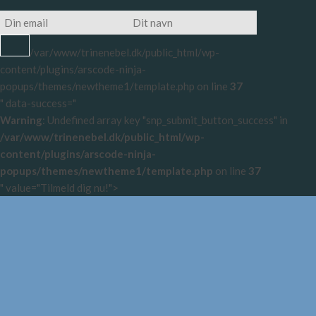
/var/www/trinenebel.dk/public_html/wp-
content/plugins/arscode-ninja-
popups/themes/newtheme1/template.php on line
37
" data-success="
Warning
: Undefined array key "snp_submit_button_success" in
/var/www/trinenebel.dk/public_html/wp-
content/plugins/arscode-ninja-
popups/themes/newtheme1/template.php
on line
37
" value="Tilmeld dig nu!">