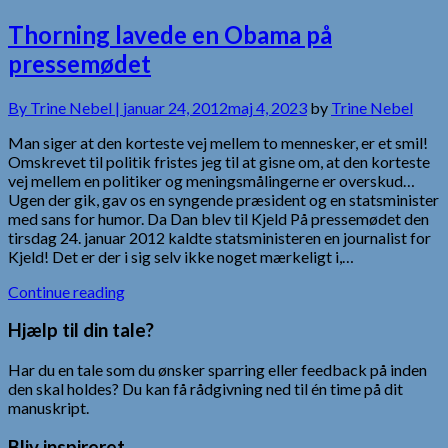
Thorning lavede en Obama på
pressemødet
By
Trine Nebel |
januar 24, 2012
maj 4, 2023
by
Trine Nebel
Man siger at den korteste vej mellem to mennesker, er et smil!
Omskrevet til politik fristes jeg til at gisne om, at den korteste
vej mellem en politiker og meningsmålingerne er overskud…
Ugen der gik, gav os en syngende præsident og en statsminister
med sans for humor. Da Dan blev til Kjeld På pressemødet den
tirsdag 24. januar 2012 kaldte statsministeren en journalist for
Kjeld! Det er der i sig selv ikke noget mærkeligt i,…
Continue reading
Hjælp til din tale?
Har du en tale som du ønsker sparring eller feedback på inden
den skal holdes? Du kan få rådgivning ned til én time på dit
manuskript.
Bliv inspireret…