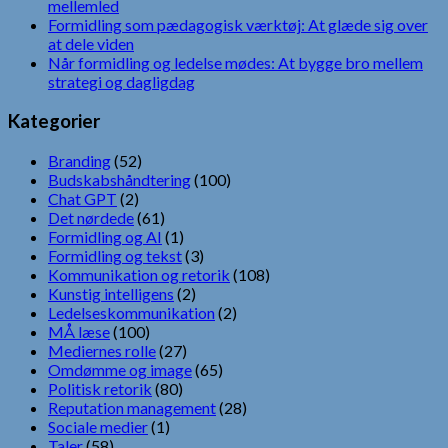
mellemled
Formidling som pædagogisk værktøj: At glæde sig over
at dele viden
Når formidling og ledelse mødes: At bygge bro mellem
strategi og dagligdag
Kategorier
Branding
(52)
Budskabshåndtering
(100)
Chat GPT
(2)
Det nørdede
(61)
Formidling og AI
(1)
Formidling og tekst
(3)
Kommunikation og retorik
(108)
Kunstig intelligens
(2)
Ledelseskommunikation
(2)
MÅ læse
(100)
Mediernes rolle
(27)
Omdømme og image
(65)
Politisk retorik
(80)
Reputation management
(28)
Sociale medier
(1)
Taler
(58)