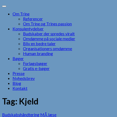
Skip
to
Om Trine
content
Referencer
Om Trine og Trines passion
Konsulentydelser
Budskaber der spredes viralt
Omdømme på sociale medier
Bliv en bedre taler
Organisationers omdømme
Human branding
Bøger
Forlagsbøger
Gratis e-bøger
Presse
Nyhedsbrev
Blog
Kontakt
Tag:
Kjeld
Budskabshåndtering
MÅ læse