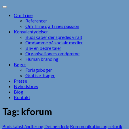
Skip
to
Om Trine
content
Referencer
Om Trine og Trines passion
Konsulentydelser
Budskaber der spredes viralt
Omdømme på sociale medier
Bliv en bedre taler
Organisationers omdømme
Human branding
Bøger
Forlagsbøger
Gratis e-bøger
Presse
Nyhedsbrev
Blog
Kontakt
Tag:
kforum
Budskabshåndtering
Det nørdede
Kommunikation og retorik