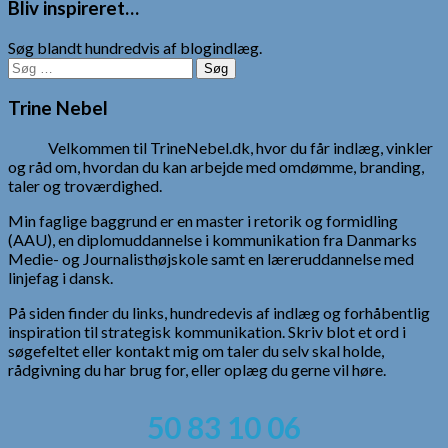
Bliv inspireret…
Søg blandt hundredvis af blogindlæg.
Søg
efter:
Trine Nebel
Velkommen til TrineNebel.dk, hvor du får indlæg, vinkler
og råd om, hvordan du kan arbejde med omdømme, branding,
taler og troværdighed.
Min faglige baggrund er en master i retorik og formidling
(AAU), en diplomuddannelse i kommunikation fra Danmarks
Medie- og Journalisthøjskole samt en læreruddannelse med
linjefag i dansk.
På siden finder du links, hundredevis af indlæg og forhåbentlig
inspiration til strategisk kommunikation. Skriv blot et ord i
søgefeltet eller kontakt mig om taler du selv skal holde,
rådgivning du har brug for, eller oplæg du gerne vil høre.
50 83 10 06