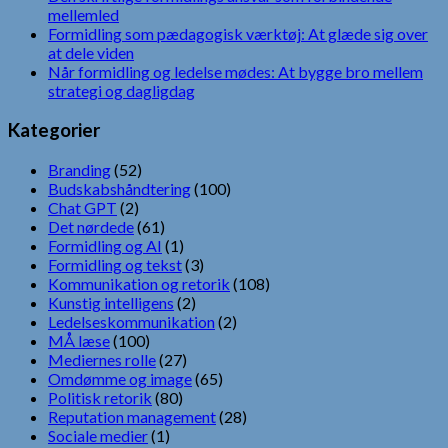
mellemled
Formidling som pædagogisk værktøj: At glæde sig over
at dele viden
Når formidling og ledelse mødes: At bygge bro mellem
strategi og dagligdag
Kategorier
Branding
(52)
Budskabshåndtering
(100)
Chat GPT
(2)
Det nørdede
(61)
Formidling og AI
(1)
Formidling og tekst
(3)
Kommunikation og retorik
(108)
Kunstig intelligens
(2)
Ledelseskommunikation
(2)
MÅ læse
(100)
Mediernes rolle
(27)
Omdømme og image
(65)
Politisk retorik
(80)
Reputation management
(28)
Sociale medier
(1)