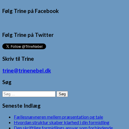
Følg Trine på Facebook
Følg Trine på Twitter
Skriv til Trine
trine@trinenebel.dk
Søg
Søg
efter:
Seneste Indlæg
Fællesnævneren mellem præsentation og tale
Hvordan struktur skaber klarhed i din formidling
Den skriftlige formidlings ansvar som forbindende