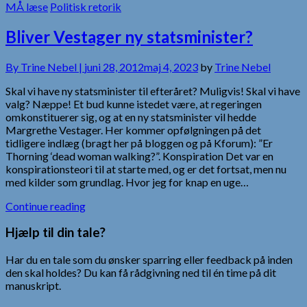
MÅ læse
Politisk retorik
Bliver Vestager ny statsminister?
By
Trine Nebel |
juni 28, 2012
maj 4, 2023
by
Trine Nebel
Skal vi have ny statsminister til efteråret? Muligvis! Skal vi have
valg? Næppe! Et bud kunne istedet være, at regeringen
omkonstituerer sig, og at en ny statsminister vil hedde
Margrethe Vestager. Her kommer opfølgningen på det
tidligere indlæg (bragt her på bloggen og på Kforum): ”Er
Thorning ‘dead woman walking?”. Konspiration Det var en
konspirationsteori til at starte med, og er det fortsat, men nu
med kilder som grundlag. Hvor jeg for knap en uge…
Continue reading
Hjælp til din tale?
Har du en tale som du ønsker sparring eller feedback på inden
den skal holdes? Du kan få rådgivning ned til én time på dit
manuskript.