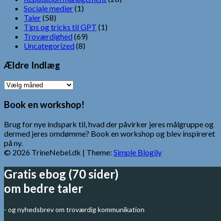
Sociale medier
(1)
Taler
(58)
Tips og tricks til GPT
(1)
Troværdighed
(69)
Uncategorized
(8)
Ældre Indlæg
Ældre
Indlæg
Book en workshop!
Brug for nye indspark til, hvad der påvirker jeres målgruppe og
dermed jeres omdømme? Book en workshop og blev inspireret
på ny.
© 2026 TrineNebel.dk
| Theme:
Simple Blogily
Gratis ebog (70 sider)
om bedre taler
- og nyhedsbrev om troværdig kommunikation