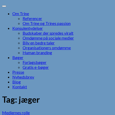
Skip
to
Om Trine
content
Referencer
Om Trine og Trines passion
Konsulentydelser
Budskaber der spredes viralt
Omdømme på sociale medier
Bliv en bedre taler
Organisationers omdømme
Human branding
Bøger
Forlagsbøger
Gratis e-bøger
Presse
Nyhedsbrev
Blog
Kontakt
Tag:
jæger
Mediernes rolle