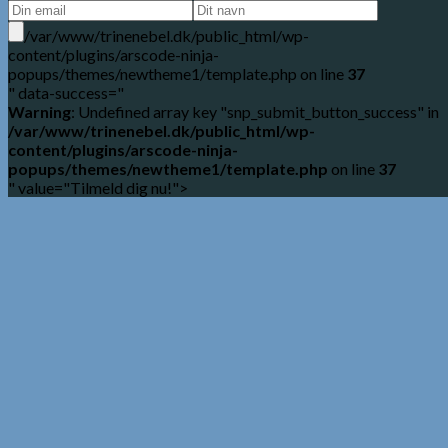
/var/www/trinenebel.dk/public_html/wp-
content/plugins/arscode-ninja-
popups/themes/newtheme1/template.php on line
37
" data-success="
Warning
: Undefined array key "snp_submit_button_success" in
/var/www/trinenebel.dk/public_html/wp-
content/plugins/arscode-ninja-
popups/themes/newtheme1/template.php
on line
37
" value="Tilmeld dig nu!">