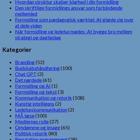
Hvordan struktur skaber klarhed i din formidling
Den skriftlige formidlings ansvar som forbindende
mellemled
Formidling som pædagogisk værktøj: At glæde sig over
at dele viden
Når formidling og ledelse mødes: At bygge bro mellem
strategi og dagligdag
Kategorier
Branding
(52)
Budskabshåndtering
(100)
Chat GPT
(2)
Det nørdede
(61)
Formidling og AI
(1)
Formidling og tekst
(3)
Kommunikation og retorik
(108)
Kunstig intelligens
(2)
Ledelseskommunikation
(2)
MÅ læse
(100)
Mediernes rolle
(27)
Omdømme og image
(65)
Politisk retorik
(80)
Reputation management
(28)