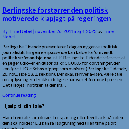
Berlingske forstørrer den politisk
motiverede klapjagt på regeringen
By
Trine Nebel |
november 26, 2011
maj 4, 2023
by
Trine
Nebel
Berlingske Tidende præsenterer i dag en ny genre i politisk
journalistik. En genre vi passende kan kalde for ‘omvendt
politisk stråmandsjournalistik’. Berlingske Tidende refererer at
en jæger udlover en dusør på kr. 50.000,- for oplysninger, der
kan føre til Ole Sohns afgang som minister (Berlingske Tidende,
26. nov., side 13, 1. sektion). Der skal, skriver avisen, være tale
om oplysninger, der ikke tidligere har været fremme i pressen.
Det tilføjes i notitsen at der fra…
Continue reading
Hjælp til din tale?
Har du en tale som du ønsker sparring eller feedback på inden
den skal holdes? Du kan få rådgivning ned til én time på dit
manuskript.