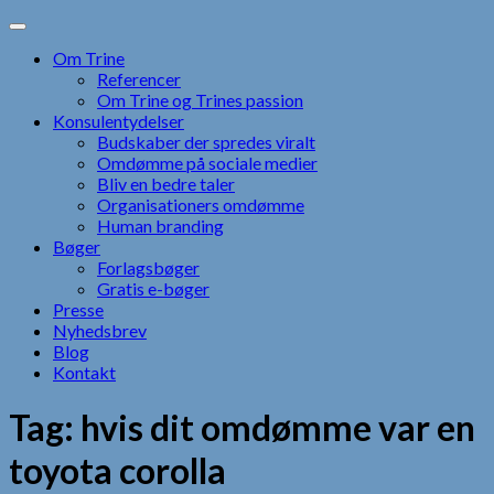
Skip
to
Om Trine
content
Referencer
Om Trine og Trines passion
Konsulentydelser
Budskaber der spredes viralt
Omdømme på sociale medier
Bliv en bedre taler
Organisationers omdømme
Human branding
Bøger
Forlagsbøger
Gratis e-bøger
Presse
Nyhedsbrev
Blog
Kontakt
Tag:
hvis dit omdømme var en
toyota corolla