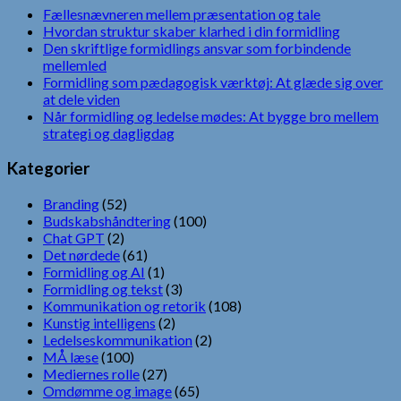
Fællesnævneren mellem præsentation og tale
Hvordan struktur skaber klarhed i din formidling
Den skriftlige formidlings ansvar som forbindende
mellemled
Formidling som pædagogisk værktøj: At glæde sig over
at dele viden
Når formidling og ledelse mødes: At bygge bro mellem
strategi og dagligdag
Kategorier
Branding
(52)
Budskabshåndtering
(100)
Chat GPT
(2)
Det nørdede
(61)
Formidling og AI
(1)
Formidling og tekst
(3)
Kommunikation og retorik
(108)
Kunstig intelligens
(2)
Ledelseskommunikation
(2)
MÅ læse
(100)
Mediernes rolle
(27)
Omdømme og image
(65)