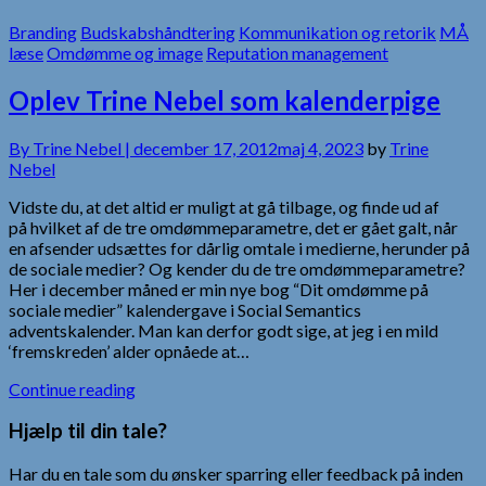
Branding
Budskabshåndtering
Kommunikation og retorik
MÅ
læse
Omdømme og image
Reputation management
Oplev Trine Nebel som kalenderpige
By
Trine Nebel |
december 17, 2012
maj 4, 2023
by
Trine
Nebel
Vidste du, at det altid er muligt at gå tilbage, og finde ud af
på hvilket af de tre omdømmeparametre, det er gået galt, når
en afsender udsættes for dårlig omtale i medierne, herunder på
de sociale medier? Og kender du de tre omdømmeparametre?
Her i december måned er min nye bog “Dit omdømme på
sociale medier” kalendergave i Social Semantics
adventskalender. Man kan derfor godt sige, at jeg i en mild
‘fremskreden’ alder opnåede at…
Continue reading
Hjælp til din tale?
Har du en tale som du ønsker sparring eller feedback på inden