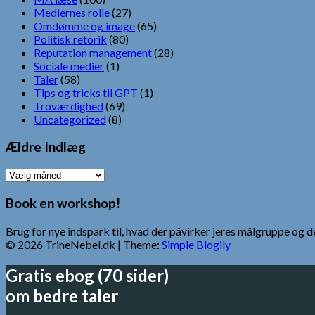
Mediernes rolle
(27)
Omdømme og image
(65)
Politisk retorik
(80)
Reputation management
(28)
Sociale medier
(1)
Taler
(58)
Tips og tricks til GPT
(1)
Troværdighed
(69)
Uncategorized
(8)
Ældre Indlæg
Ældre
Indlæg
Book en workshop!
Brug for nye indspark til, hvad der påvirker jeres målgruppe o
© 2026 TrineNebel.dk
| Theme:
Simple Blogily
Gratis ebog (70 sider)
om bedre taler