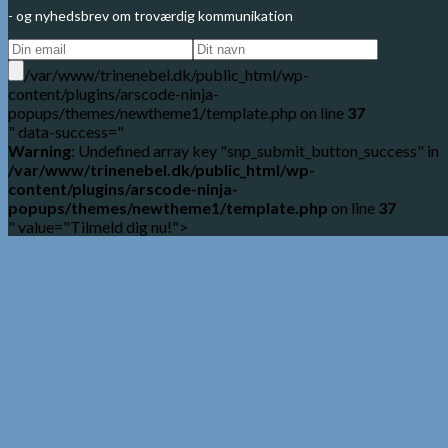
- og nyhedsbrev om troværdig kommunikation
/var/www/trinenebel.dk/public_html/wp-
content/plugins/arscode-ninja-
popups/themes/newtheme1/template.php on line
37
" data-success="
Warning
: Undefined array key "snp_submit_button_success" in
/var/www/trinenebel.dk/public_html/wp-
content/plugins/arscode-ninja-
popups/themes/newtheme1/template.php
on line
37
" value="Tilmeld dig nu!">