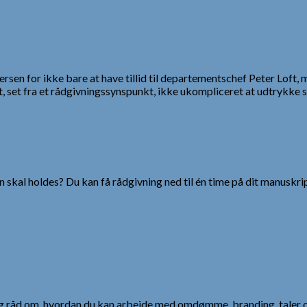
n for ikke bare at have tillid til departementschef Peter Loft, men 
, set fra et rådgivningssynspunkt, ikke ukompliceret at udtrykke så 
 skal holdes? Du kan få rådgivning ned til én time på dit manuskrip
 og råd om, hvordan du kan arbejde med omdømme, branding, taler 