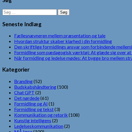
Søg
Søg
efter:
Seneste Indlæg
Fællesnævneren mellem præsentation og tale
Hvordan struktur skaber klarhed i din formidling
Den skriftlige formidlings ansvar som forbindende mellem
Formidling som pædagogisk værktøj: At glæde sig over at 
Når formidling og ledelse mødes: At bygge bro mellem str
Kategorier
Branding
(52)
Budskabshåndtering
(100)
Chat GPT
(2)
Det nørdede
(61)
Formidling og AI
(1)
Formidling og tekst
(3)
Kommunikation og retorik
(108)
Kunstig intelligens
(2)
Ledelseskommunikation
(2)
MÅ læse
(100)