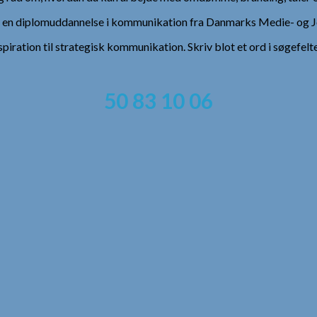
), en diplomuddannelse i kommunikation fra Danmarks Medie- og Jo
spiration til strategisk kommunikation. Skriv blot et ord i søgefelt
50 83 10 06