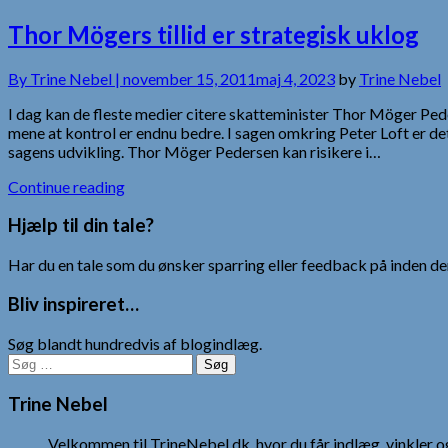
Thor Mögers tillid er strategisk uklog
By
Trine Nebel |
november 15, 2011
maj 4, 2023
by
Trine Nebel
I dag kan de fleste medier citere skatteminister Thor Möger Pederse
mene at kontrol er endnu bedre. I sagen omkring Peter Loft er det
sagens udvikling. Thor Möger Pedersen kan risikere i…
Continue reading
Hjælp til din tale?
Har du en tale som du ønsker sparring eller feedback på inden den
Bliv inspireret…
Søg blandt hundredvis af blogindlæg.
Søg
efter:
Trine Nebel
Velkommen til TrineNebel.dk, hvor du får indlæg, vinkler