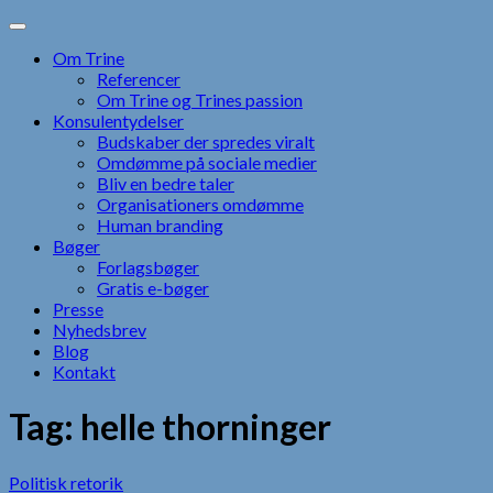
Skip
to
Om Trine
content
Referencer
Om Trine og Trines passion
Konsulentydelser
Budskaber der spredes viralt
Omdømme på sociale medier
Bliv en bedre taler
Organisationers omdømme
Human branding
Bøger
Forlagsbøger
Gratis e-bøger
Presse
Nyhedsbrev
Blog
Kontakt
Tag:
helle thorninger
Politisk retorik