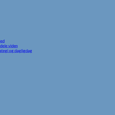
led
dele viden
ategi og dagligdag