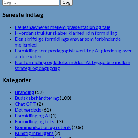
Søg
efter:
Seneste Indlæg
Fællesnævneren mellem præsentation og tale
Hvordan struktur skaber klarhed i din formidling
Den skriftlige formidlings ansvar som forbindende
mellemled
Formidling som pædagogisk værktøj: At glæde sig over
at dele viden
Når formidling og ledelse mødes: At bygge bro mellem
strategi og dagligdag
Kategorier
Branding
(52)
Budskabshåndtering
(100)
Chat GPT
(2)
Det nørdede
(61)
Formidling og AI
(1)
Formidling og tekst
(3)
Kommunikation og retorik
(108)
Kunstig intelligens
(2)