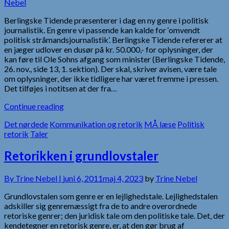
Nebel
Berlingske Tidende præsenterer i dag en ny genre i politisk
journalistik. En genre vi passende kan kalde for ‘omvendt
politisk stråmandsjournalistik’. Berlingske Tidende refererer at
en jæger udlover en dusør på kr. 50.000,- for oplysninger, der
kan føre til Ole Sohns afgang som minister (Berlingske Tidende,
26. nov., side 13, 1. sektion). Der skal, skriver avisen, være tale
om oplysninger, der ikke tidligere har været fremme i pressen.
Det tilføjes i notitsen at der fra…
Continue reading
Det nørdede
Kommunikation og retorik
MÅ læse
Politisk
retorik
Taler
Retorikken i grundlovstaler
By
Trine Nebel |
juni 6, 2011
maj 4, 2023
by
Trine Nebel
Grundlovstalen som genre er en lejlighedstale. Lejlighedstalen
adskiller sig genremæssigt fra de to andre overordnede
retoriske genrer; den juridisk tale om den politiske tale. Det, der
kendetegner en retorisk genre, er, at den gør brug af