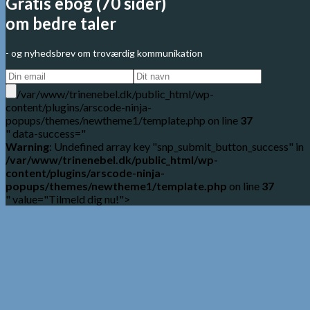
Gratis ebog (70 sider)
om bedre taler
- og nyhedsbrev om troværdig kommunikation
/var/www/trinenebel.dk/public_html/wp-
content/plugins/arscode-ninja-
popups/themes/newtheme1/template.php on line
37
" data-success="
Warning
: Undefined array key "snp_submit_button_success" in
/var/www/trinenebel.dk/public_html/wp-
content/plugins/arscode-ninja-
popups/themes/newtheme1/template.php
on line
37
" value="Tilmeld dig nu!">