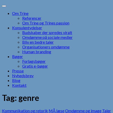
Skip
to
Om Trine
content
Referencer
Om Trine og Trines passion
Konsulentydelser
Budskaber der spredes viralt
Omdømme på sociale medier
Bliv en bedre taler
Organisationers omdømme
Human branding
Bøger
Forlagsbøger
Gratis e-bøger
Presse
Nyhedsbrev
Blog
Kontakt
Tag:
genre
Kommunikation og retorik
MÅ læse
Omdømme og image
Taler