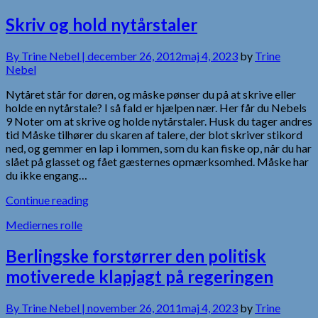
Skriv og hold nytårstaler
By
Trine Nebel |
december 26, 2012
maj 4, 2023
by
Trine
Nebel
Nytåret står for døren, og måske pønser du på at skrive eller
holde en nytårstale? I så fald er hjælpen nær. Her får du Nebels
9 Noter om at skrive og holde nytårstaler. Husk du tager andres
tid Måske tilhører du skaren af talere, der blot skriver stikord
ned, og gemmer en lap i lommen, som du kan fiske op, når du har
slået på glasset og fået gæsternes opmærksomhed. Måske har
du ikke engang…
Continue reading
Mediernes rolle
Berlingske forstørrer den politisk
motiverede klapjagt på regeringen
By
Trine Nebel |
november 26, 2011
maj 4, 2023
by
Trine