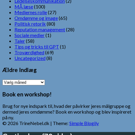
Ledelseskommunikation
(2)
MÅ læse
(100)
Mediernes rolle
(27)
Omdømme og image
(65)
Politisk retorik
(80)
Reputation management
(28)
Sociale medier
(1)
Taler
(58)
Tips og tricks til GPT
(1)
Troværdighed
(69)
Uncategorized
(8)
Ældre Indlæg
Ældre
Indlæg
Book en workshop!
Brug for nye indspark til, hvad der påvirker jeres målgruppe og
dermed jeres omdømme? Book en workshop og blev inspireret
på ny.
© 2026 TrineNebel.dk
| Theme:
Simple Blogily