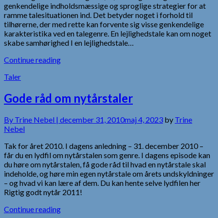
genkendelige indholdsmæssige og sproglige strategier for at
ramme talesituationen ind. Det betyder noget i forhold til
tilhørerne, der med rette kan forvente sig visse genkendelige
karakteristika ved en talegenre. En lejlighedstale kan om noget
skabe samhørighed I en lejlighedstale…
Continue reading
Taler
Gode råd om nytårstaler
By
Trine Nebel |
december 31, 2010
maj 4, 2023
by
Trine
Nebel
Tak for året 2010. I dagens anledning – 31. december 2010 –
får du en lydfil om nytårstalen som genre. I dagens episode kan
du høre om nytårstalen, få gode råd til hvad en nytårstale skal
indeholde, og høre min egen nytårstale om årets undskyldninger
– og hvad vi kan lære af dem. Du kan hente selve lydfilen her
Rigtig godt nytår 2011!
Continue reading