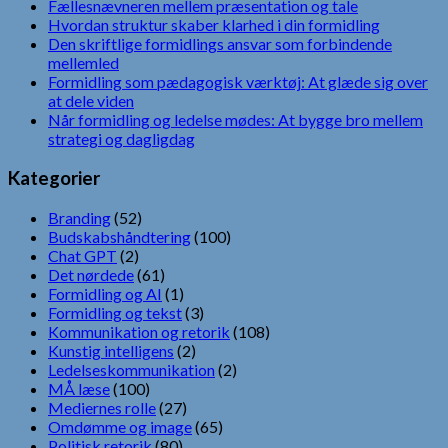
Fællesnævneren mellem præsentation og tale
Hvordan struktur skaber klarhed i din formidling
Den skriftlige formidlings ansvar som forbindende
mellemled
Formidling som pædagogisk værktøj: At glæde sig over
at dele viden
Når formidling og ledelse mødes: At bygge bro mellem
strategi og dagligdag
Kategorier
Branding
(52)
Budskabshåndtering
(100)
Chat GPT
(2)
Det nørdede
(61)
Formidling og AI
(1)
Formidling og tekst
(3)
Kommunikation og retorik
(108)
Kunstig intelligens
(2)
Ledelseskommunikation
(2)
MÅ læse
(100)
Mediernes rolle
(27)
Omdømme og image
(65)
Politisk retorik
(80)