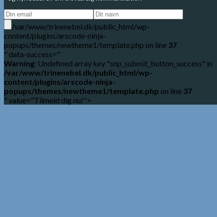
/var/www/trinenebel.dk/public_html/wp-
content/plugins/arscode-ninja-
popups/themes/newtheme1/template.php on line
37
" data-success="
Warning
: Undefined array key "snp_submit_button_success" in
/var/www/trinenebel.dk/public_html/wp-
content/plugins/arscode-ninja-
popups/themes/newtheme1/template.php
on line
37
" value="Tilmeld dig nu!">