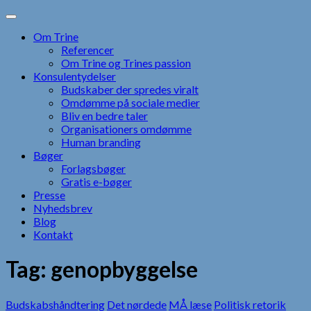
Skip
to
Om Trine
content
Referencer
Om Trine og Trines passion
Konsulentydelser
Budskaber der spredes viralt
Omdømme på sociale medier
Bliv en bedre taler
Organisationers omdømme
Human branding
Bøger
Forlagsbøger
Gratis e-bøger
Presse
Nyhedsbrev
Blog
Kontakt
Tag:
genopbyggelse
Budskabshåndtering
Det nørdede
MÅ læse
Politisk retorik