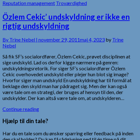
Reputation management
Troværdighed
Özlem Cekic’ undskyldning er ikke en
rigtig undskyldning
By
Trine Nebel |
november 29, 2011
maj 4, 2023
by
Trine
Nebel
Så fik SF’s socialordfører, Özlem Cekic, prøvet disciplinen at
sige undskyld. Lad os derfor kigge nærmere på genren:
undskyldningsretorik. For siger SF’s socialordfører Özlem
Cekic overhovedet undskyld eller plejer hun blot sig image?
Hvorfor siger man undskyld En undskyldning har til formål at
beklage den skyld man har pådraget sig. Men der kan også
være tale om en strategi, der bruges af hensyn til den, der
undskylder. Der kan altså være tale om, at undskylderen…
Continue reading
Hjælp til din tale?
Har du en tale som du ønsker sparring eller feedback på inden
den skal holdes? Du kan få rådgivning ned til én time på dit