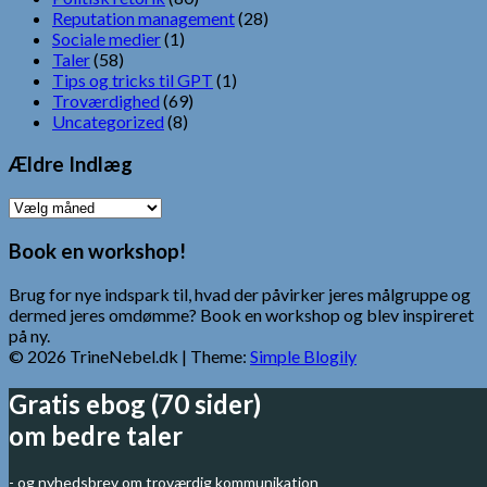
Reputation management
(28)
Sociale medier
(1)
Taler
(58)
Tips og tricks til GPT
(1)
Troværdighed
(69)
Uncategorized
(8)
Ældre Indlæg
Ældre
Indlæg
Book en workshop!
Brug for nye indspark til, hvad der påvirker jeres målgruppe og
dermed jeres omdømme? Book en workshop og blev inspireret
på ny.
© 2026 TrineNebel.dk
| Theme:
Simple Blogily
Gratis ebog (70 sider)
om bedre taler
- og nyhedsbrev om troværdig kommunikation