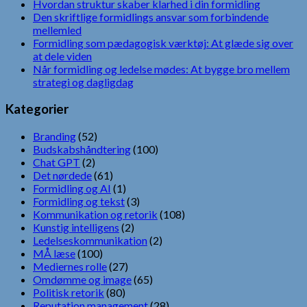
Hvordan struktur skaber klarhed i din formidling
Den skriftlige formidlings ansvar som forbindende
mellemled
Formidling som pædagogisk værktøj: At glæde sig over
at dele viden
Når formidling og ledelse mødes: At bygge bro mellem
strategi og dagligdag
Kategorier
Branding
(52)
Budskabshåndtering
(100)
Chat GPT
(2)
Det nørdede
(61)
Formidling og AI
(1)
Formidling og tekst
(3)
Kommunikation og retorik
(108)
Kunstig intelligens
(2)
Ledelseskommunikation
(2)
MÅ læse
(100)
Mediernes rolle
(27)
Omdømme og image
(65)
Politisk retorik
(80)
Reputation management
(28)