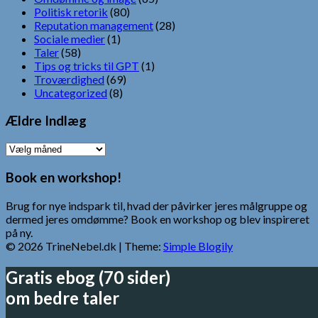
Politisk retorik
(80)
Reputation management
(28)
Sociale medier
(1)
Taler
(58)
Tips og tricks til GPT
(1)
Troværdighed
(69)
Uncategorized
(8)
Ældre Indlæg
Ældre
Indlæg
Book en workshop!
Brug for nye indspark til, hvad der påvirker jeres målgruppe og
dermed jeres omdømme? Book en workshop og blev inspireret
på ny.
© 2026 TrineNebel.dk
| Theme:
Simple Blogily
Gratis ebog (70 sider)
om bedre taler