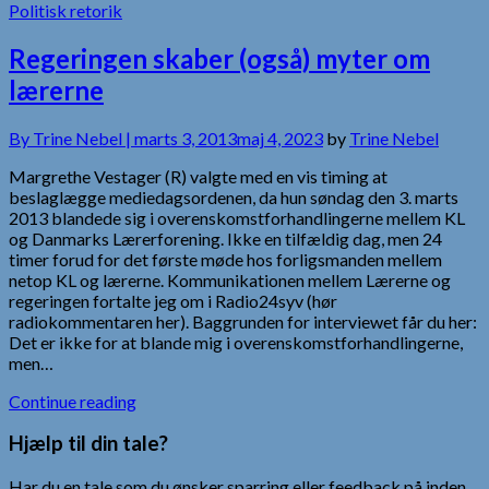
Politisk retorik
Regeringen skaber (også) myter om
lærerne
By
Trine Nebel |
marts 3, 2013
maj 4, 2023
by
Trine Nebel
Margrethe Vestager (R) valgte med en vis timing at
beslaglægge mediedagsordenen, da hun søndag den 3. marts
2013 blandede sig i overenskomstforhandlingerne mellem KL
og Danmarks Lærerforening. Ikke en tilfældig dag, men 24
timer forud for det første møde hos forligsmanden mellem
netop KL og lærerne. Kommunikationen mellem Lærerne og
regeringen fortalte jeg om i Radio24syv (hør
radiokommentaren her). Baggrunden for interviewet får du her:
Det er ikke for at blande mig i overenskomstforhandlingerne,
men…
Continue reading
Hjælp til din tale?
Har du en tale som du ønsker sparring eller feedback på inden