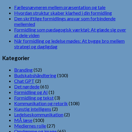
Fællesnævneren mellem præsentation og tale
Hvordan struktur skaber klarhed i din formidling
Den skriftlige formidlings ansvar som forbindende
mellemled
Formidling som pædagogisk værktøj: At glæde sig over
at dele viden
Når formidling og ledelse mødes: At bygge bro mellem
strategi og dagligdag
Kategorier
Branding
(52)
Budskabshåndtering
(100)
Chat GPT
(2)
Det nørdede
(61)
Formidling og AI
(1)
Formidling og tekst
(3)
Kommunikation og retorik
(108)
Kunstig intelligens
(2)
Ledelseskommunikation
(2)
MÅ læse
(100)
Mediernes rolle
(27)
Omdømme og image
(65)