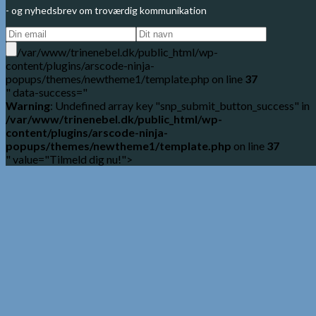
- og nyhedsbrev om troværdig kommunikation
/var/www/trinenebel.dk/public_html/wp-
content/plugins/arscode-ninja-
popups/themes/newtheme1/template.php on line
37
" data-success="
Warning
: Undefined array key "snp_submit_button_success" in
/var/www/trinenebel.dk/public_html/wp-
content/plugins/arscode-ninja-
popups/themes/newtheme1/template.php
on line
37
" value="Tilmeld dig nu!">