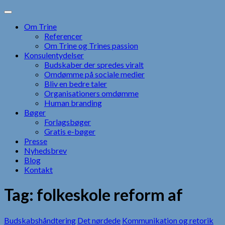
Skip
to
Om Trine
content
Referencer
Om Trine og Trines passion
Konsulentydelser
Budskaber der spredes viralt
Omdømme på sociale medier
Bliv en bedre taler
Organisationers omdømme
Human branding
Bøger
Forlagsbøger
Gratis e-bøger
Presse
Nyhedsbrev
Blog
Kontakt
Tag:
folkeskole reform af
Budskabshåndtering
Det nørdede
Kommunikation og retorik