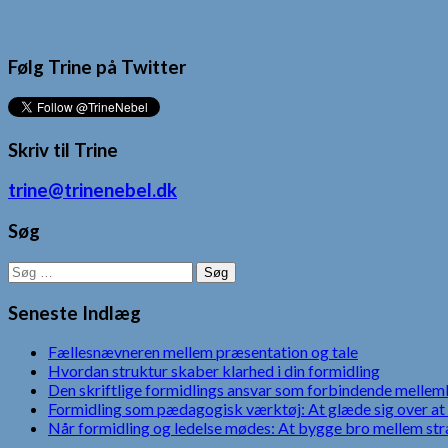
Følg Trine på Twitter
Skriv til Trine
trine@trinenebel.dk
Søg
Søg
efter:
Seneste Indlæg
Fællesnævneren mellem præsentation og tale
Hvordan struktur skaber klarhed i din formidling
Den skriftlige formidlings ansvar som forbindende mellem
Formidling som pædagogisk værktøj: At glæde sig over at 
Når formidling og ledelse mødes: At bygge bro mellem str