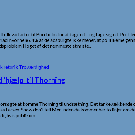
folk varfarter til Bornholm for at tage ud – og tage sig ud. Probl
d, hvor hele 64% af de adspurgte ikke mener, at politikerne genne
hedsproblem Noget af det nemmeste at miste…
sk retorik
Troværdighed
‘hjælp’ til Thorning
orsøgte at komme Thorning til undsætning. Det tankevækkende opt
 Larsen. Show don’t tell Men inden da kommer her to linjer om det
fuldt, hvis publikum…