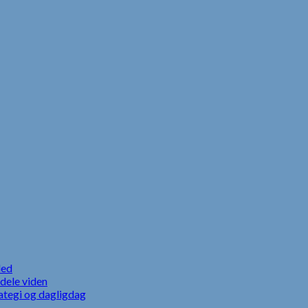
led
dele viden
ategi og dagligdag