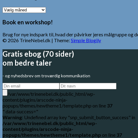
Ældre
Indlæg
Book en workshop!
Brug for nye indspark til, hvad der påvirker jeres målgruppe o
© 2026 TrineNebel.dk
| Theme:
Simple Blogily
Gratis ebog (70 sider)
om bedre taler
- og nyhedsbrev om troværdig kommunikation
/var/www/trinenebel.dk/public_html/wp-
content/plugins/arscode-ninja-
popups/themes/newtheme1/template.php on line
37
" data-success="
Warning
: Undefined array key "snp_submit_button_success" in
/var/www/trinenebel.dk/public_html/wp-
content/plugins/arscode-ninja-
popups/themes/newtheme1/template.php
on line
37