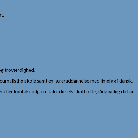
t.
og troværdighed.
urnalisthøjskole samt en læreruddannelse med linjefag i dansk.
et eller kontakt mig om taler du selv skal holde, rådgivning du har