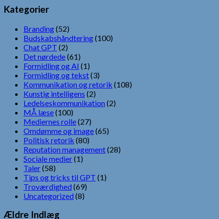
Kategorier
Branding
(52)
Budskabshåndtering
(100)
Chat GPT
(2)
Det nørdede
(61)
Formidling og AI
(1)
Formidling og tekst
(3)
Kommunikation og retorik
(108)
Kunstig intelligens
(2)
Ledelseskommunikation
(2)
MÅ læse
(100)
Mediernes rolle
(27)
Omdømme og image
(65)
Politisk retorik
(80)
Reputation management
(28)
Sociale medier
(1)
Taler
(58)
Tips og tricks til GPT
(1)
Troværdighed
(69)
Uncategorized
(8)
Ældre Indlæg