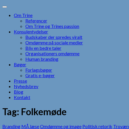
Skip
to
Om Trine
content
Referencer
Om Trine og Trines passion
Konsulentydelser
Budskaber der spredes viralt
Omdømme på sociale medier
Bliv en bedre taler
Organisationers omdømme
Human branding
Bøger
Forlagsbøger
Gratis e-bøger
Presse
Nyhedsbrev
Blog
Kontakt
Tag:
Folkemøde
Branding
MÅ læse
Omdømme og image
Politisk retorik
Trovær