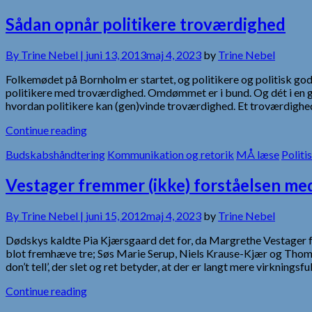
Sådan opnår politikere troværdighed
By
Trine Nebel |
juni 13, 2013
maj 4, 2023
by
Trine Nebel
Folkemødet på Bornholm er startet, og politikere og politisk godt
politikere med troværdighed. Omdømmet er i bund. Og dét i en gra
hvordan politikere kan (gen)vinde troværdighed. Et troværdig
Continue reading
Budskabshåndtering
Kommunikation og retorik
MÅ læse
Politi
Vestager fremmer (ikke) forståelsen med 
By
Trine Nebel |
juni 15, 2012
maj 4, 2023
by
Trine Nebel
Dødskys kaldte Pia Kjærsgaard det for, da Margrethe Vestager f
blot fremhæve tre; Søs Marie Serup, Niels Krause-Kjær og Thomas
don’t tell’, der slet og ret betyder, at der er langt mere virknings
Continue reading