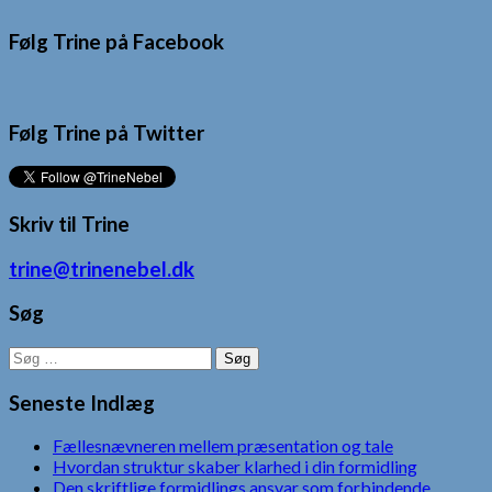
Følg Trine på Facebook
Følg Trine på Twitter
Skriv til Trine
trine@trinenebel.dk
Søg
Søg
efter:
Seneste Indlæg
Fællesnævneren mellem præsentation og tale
Hvordan struktur skaber klarhed i din formidling
Den skriftlige formidlings ansvar som forbindende