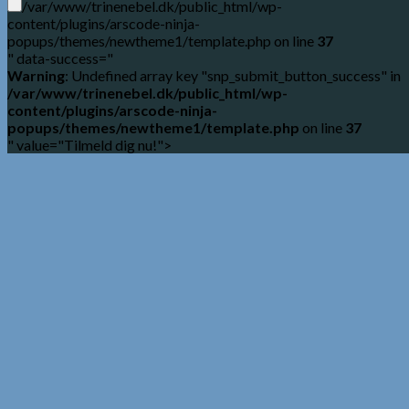
/var/www/trinenebel.dk/public_html/wp-
content/plugins/arscode-ninja-
popups/themes/newtheme1/template.php on line
37
" data-success="
Warning
: Undefined array key "snp_submit_button_success" in
/var/www/trinenebel.dk/public_html/wp-
content/plugins/arscode-ninja-
popups/themes/newtheme1/template.php
on line
37
" value="Tilmeld dig nu!">