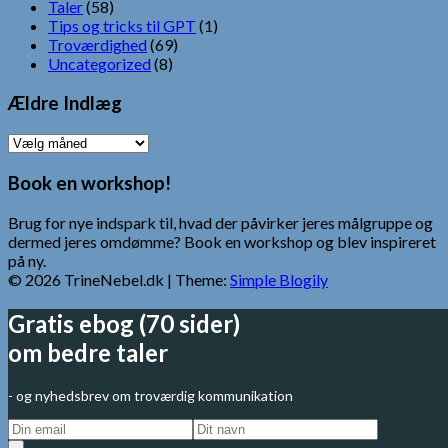
Taler
(58)
Tips og tricks til GPT
(1)
Troværdighed
(69)
Uncategorized
(8)
Ældre Indlæg
Ældre
Indlæg
Book en workshop!
Brug for nye indspark til, hvad der påvirker jeres målgruppe og
dermed jeres omdømme? Book en workshop og blev inspireret
på ny.
© 2026 TrineNebel.dk
| Theme:
Simple Blogily
Gratis ebog (70 sider)
om bedre taler
- og nyhedsbrev om troværdig kommunikation