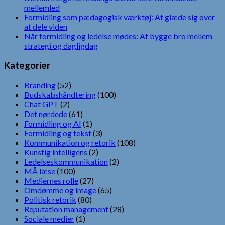
mellemled
Formidling som pædagogisk værktøj: At glæde sig over
at dele viden
Når formidling og ledelse mødes: At bygge bro mellem
strategi og dagligdag
Kategorier
Branding
(52)
Budskabshåndtering
(100)
Chat GPT
(2)
Det nørdede
(61)
Formidling og AI
(1)
Formidling og tekst
(3)
Kommunikation og retorik
(108)
Kunstig intelligens
(2)
Ledelseskommunikation
(2)
MÅ læse
(100)
Mediernes rolle
(27)
Omdømme og image
(65)
Politisk retorik
(80)
Reputation management
(28)
Sociale medier
(1)