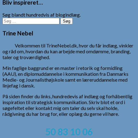
Bliv inspireret…
Søg blandt hundredvis af blogindlæg.
Søg
efter:
Trine Nebel
Velkommen til TrineNebel.dk, hvor du får indlæg, vinkler
og råd om, hvordan du kan arbejde med omdømme, branding,
taler og troværdighed.
Min faglige baggrund er en master i retorik og formidling
(AAU), en diplomuddannelse i kommunikation fra Danmarks
Medie- og Journalisthøjskole samt en læreruddannelse med
linjefag i dansk.
På siden finder du links, hundredevis af indlæg og forhåbentlig
inspiration til strategisk kommunikation. Skriv blot et ord i
søgefeltet eller kontakt mig om taler du selv skal holde,
rådgivning du har brug for, eller oplæg du gerne vil høre.
50 83 10 06