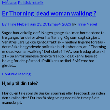
MÅ læse
Politisk retorik
Er Thorning ‘dead woman walking’?
By
Trine Nebel |
juni 23, 2012
maj 4, 2023
by
Trine Nebel
Sagde han virkelig det? Nogen gange skal man høre ordene to-
tre gange, før de for alvor hæfter sig. Og som sagt så gjort.
Venstres Lars Løkke gentog faktisk – mellem linjerne forstås –
det måske begyndende politiske budskabet om, at : “Thorning
er dead woman walking“. Det skete i TVAvisen fredag aften kl.
21 – på en forbindelse direkte fra Rio. I dag kan vi læse et
belæg for dén påstand i Politikens artikel ‘SMS’erne har
glødet…
Continue reading
Hjælp til din tale?
Har du en tale som du ønsker sparring eller feedback på inden
den skal holdes? Du kan få rådgivning ned til én time på dit
manuskript.