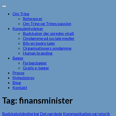
Skip
to
Om Trine
content
Referencer
Om Trine og Trines passion
Konsulentydelser
Budskaber der spredes viralt
Omdømme på sociale medier
Bliv en bedre taler
Organisationers omdømme
Human branding
Bøger
Forlagsbøger
Gratis e-bøger
Presse
Nyhedsbrev
Blog
Kontakt
Tag:
finansminister
Budskabshåndtering
Det nørdede
Kommunikation og retorik