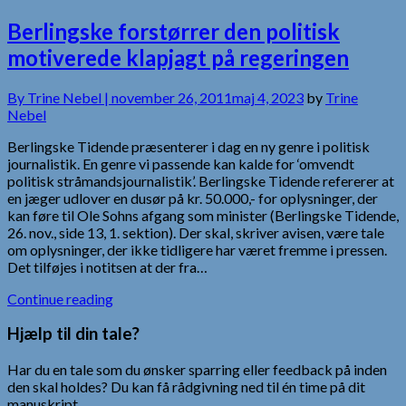
Berlingske forstørrer den politisk
motiverede klapjagt på regeringen
By
Trine Nebel |
november 26, 2011
maj 4, 2023
by
Trine
Nebel
Berlingske Tidende præsenterer i dag en ny genre i politisk
journalistik. En genre vi passende kan kalde for ‘omvendt
politisk stråmandsjournalistik’. Berlingske Tidende refererer at
en jæger udlover en dusør på kr. 50.000,- for oplysninger, der
kan føre til Ole Sohns afgang som minister (Berlingske Tidende,
26. nov., side 13, 1. sektion). Der skal, skriver avisen, være tale
om oplysninger, der ikke tidligere har været fremme i pressen.
Det tilføjes i notitsen at der fra…
Continue reading
Hjælp til din tale?
Har du en tale som du ønsker sparring eller feedback på inden
den skal holdes? Du kan få rådgivning ned til én time på dit
manuskript.