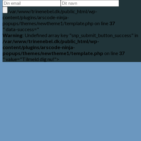
/var/www/trinenebel.dk/public_html/wp-
content/plugins/arscode-ninja-
popups/themes/newtheme1/template.php on line
37
" data-success="
Warning
: Undefined array key "snp_submit_button_success" in
/var/www/trinenebel.dk/public_html/wp-
content/plugins/arscode-ninja-
popups/themes/newtheme1/template.php
on line
37
" value="Tilmeld dig nu!">