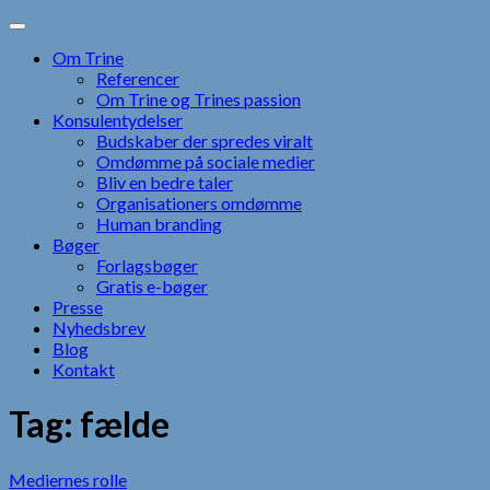
Skip
to
Om Trine
content
Referencer
Om Trine og Trines passion
Konsulentydelser
Budskaber der spredes viralt
Omdømme på sociale medier
Bliv en bedre taler
Organisationers omdømme
Human branding
Bøger
Forlagsbøger
Gratis e-bøger
Presse
Nyhedsbrev
Blog
Kontakt
Tag:
fælde
Mediernes rolle