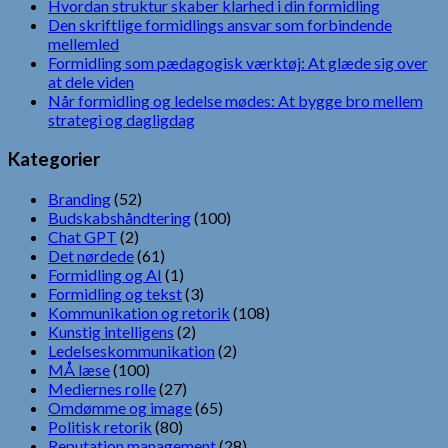
Hvordan struktur skaber klarhed i din formidling
Den skriftlige formidlings ansvar som forbindende
mellemled
Formidling som pædagogisk værktøj: At glæde sig over
at dele viden
Når formidling og ledelse mødes: At bygge bro mellem
strategi og dagligdag
Kategorier
Branding
(52)
Budskabshåndtering
(100)
Chat GPT
(2)
Det nørdede
(61)
Formidling og AI
(1)
Formidling og tekst
(3)
Kommunikation og retorik
(108)
Kunstig intelligens
(2)
Ledelseskommunikation
(2)
MÅ læse
(100)
Mediernes rolle
(27)
Omdømme og image
(65)
Politisk retorik
(80)
Reputation management
(28)