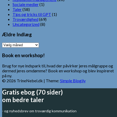
Sociale medier
(1)
Taler
(58)
Tips og tricks til GPT
(1)
Troværdighed
(69)
Uncategorized
(8)
Ældre Indlæg
Ældre
Indlæg
Book en workshop!
Brug for nye indspark til, hvad der påvirker jeres målgruppe og
dermed jeres omdømme? Book en workshop og blev inspireret
på ny.
© 2026 TrineNebel.dk
| Theme:
Simple Blogily
Gratis ebog (70 sider)
om bedre taler
- og nyhedsbrev om troværdig kommunikation