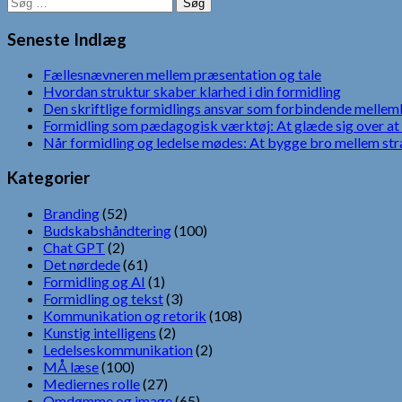
Søg
efter:
Seneste Indlæg
Fællesnævneren mellem præsentation og tale
Hvordan struktur skaber klarhed i din formidling
Den skriftlige formidlings ansvar som forbindende mellem
Formidling som pædagogisk værktøj: At glæde sig over at 
Når formidling og ledelse mødes: At bygge bro mellem str
Kategorier
Branding
(52)
Budskabshåndtering
(100)
Chat GPT
(2)
Det nørdede
(61)
Formidling og AI
(1)
Formidling og tekst
(3)
Kommunikation og retorik
(108)
Kunstig intelligens
(2)
Ledelseskommunikation
(2)
MÅ læse
(100)
Mediernes rolle
(27)
Omdømme og image
(65)