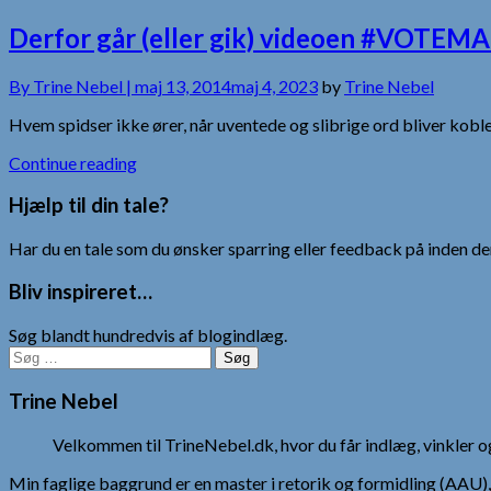
Derfor går (eller gik) videoen #VOTEMA
By
Trine Nebel |
maj 13, 2014
maj 4, 2023
by
Trine Nebel
Hvem spidser ikke ører, når uventede og slibrige ord bliver kobl
Continue reading
Hjælp til din tale?
Har du en tale som du ønsker sparring eller feedback på inden den
Bliv inspireret…
Søg blandt hundredvis af blogindlæg.
Søg
efter:
Trine Nebel
Velkommen til TrineNebel.dk, hvor du får indlæg, vinkler
Min faglige baggrund er en master i retorik og formidling (AAU