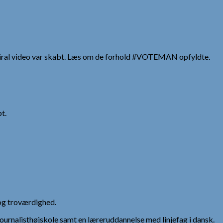
En viral video var skabt. Læs om de forhold #VOTEMAN opfyldte.
t.
og troværdighed.
urnalisthøjskole samt en læreruddannelse med linjefag i dansk.