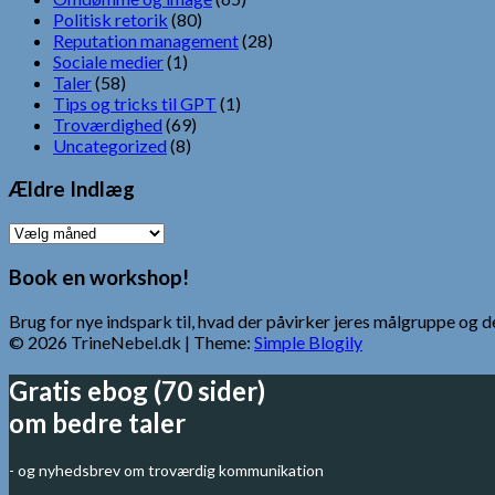
Politisk retorik
(80)
Reputation management
(28)
Sociale medier
(1)
Taler
(58)
Tips og tricks til GPT
(1)
Troværdighed
(69)
Uncategorized
(8)
Ældre Indlæg
Ældre
Indlæg
Book en workshop!
Brug for nye indspark til, hvad der påvirker jeres målgruppe o
© 2026 TrineNebel.dk
| Theme:
Simple Blogily
Gratis ebog (70 sider)
om bedre taler
- og nyhedsbrev om troværdig kommunikation