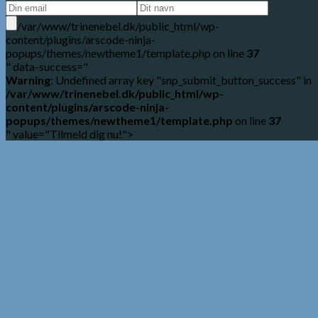
/var/www/trinenebel.dk/public_html/wp-
content/plugins/arscode-ninja-
popups/themes/newtheme1/template.php on line
37
" data-success="
Warning
: Undefined array key "snp_submit_button_success" in
/var/www/trinenebel.dk/public_html/wp-
content/plugins/arscode-ninja-
popups/themes/newtheme1/template.php
on line
37
" value="Tilmeld dig nu!">