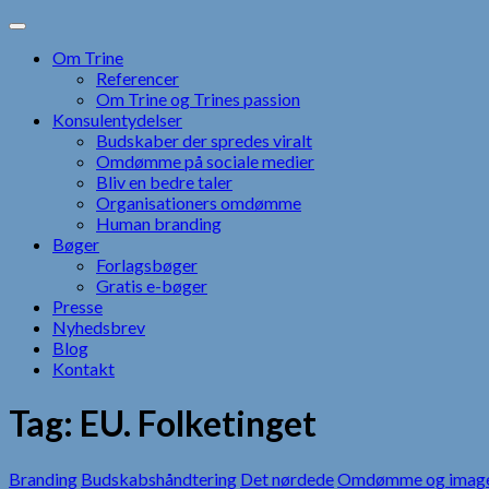
Skip
to
Om Trine
content
Referencer
Om Trine og Trines passion
Konsulentydelser
Budskaber der spredes viralt
Omdømme på sociale medier
Bliv en bedre taler
Organisationers omdømme
Human branding
Bøger
Forlagsbøger
Gratis e-bøger
Presse
Nyhedsbrev
Blog
Kontakt
Tag:
EU. Folketinget
Branding
Budskabshåndtering
Det nørdede
Omdømme og imag