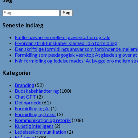
Søg
Søg
efter:
Seneste Indlæg
Fællesnævneren mellem præsentation og tale
Hvordan struktur skaber klarhed i din formidling
Den skriftlige formidlings ansvar som forbindende mellem
Formidling som pædagogisk værktøj: At glæde sig over at 
Når formidling og ledelse mødes: At bygge bro mellem str
Kategorier
Branding
(52)
Budskabshåndtering
(100)
Chat GPT
(2)
Det nørdede
(61)
Formidling og AI
(1)
Formidling og tekst
(3)
Kommunikation og retorik
(108)
Kunstig intelligens
(2)
Ledelseskommunikation
(2)
MÅ læse
(100)