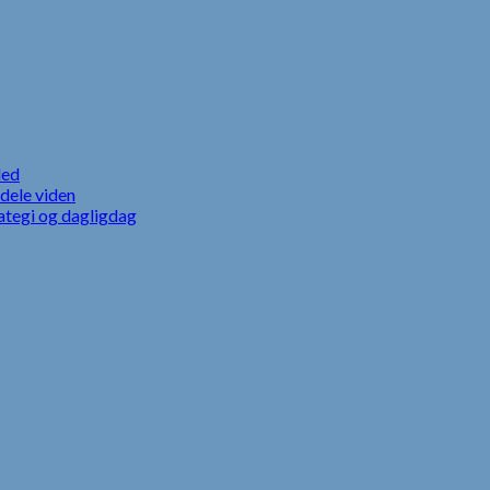
led
dele viden
ategi og dagligdag