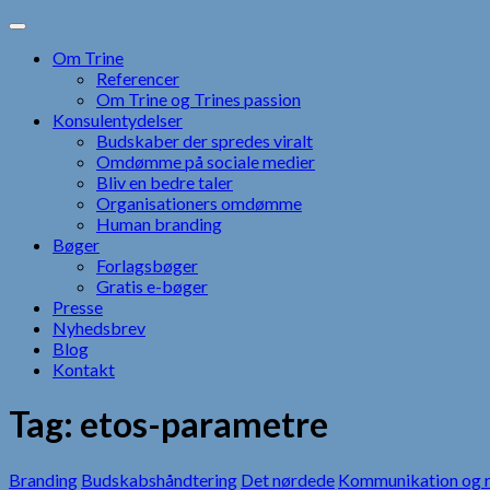
Skip
to
Om Trine
content
Referencer
Om Trine og Trines passion
Konsulentydelser
Budskaber der spredes viralt
Omdømme på sociale medier
Bliv en bedre taler
Organisationers omdømme
Human branding
Bøger
Forlagsbøger
Gratis e-bøger
Presse
Nyhedsbrev
Blog
Kontakt
Tag:
etos-parametre
Branding
Budskabshåndtering
Det nørdede
Kommunikation og r