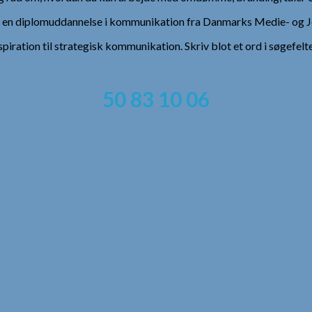
), en diplomuddannelse i kommunikation fra Danmarks Medie- og Jo
spiration til strategisk kommunikation. Skriv blot et ord i søgefelt
50 83 10 06