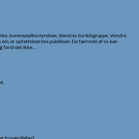
anke, kommunalbestyrelsen, Venstres byrådsgruppe, Venstre
pes om, er opfattelsen hos publikum. De færreste af os kan
g fordi det ikke…
t.
og troværdighed.