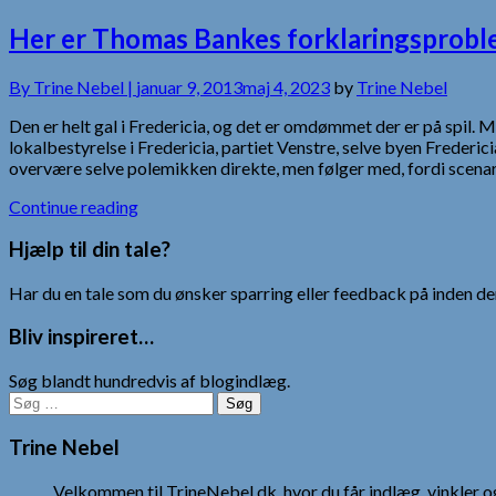
Her er Thomas Bankes forklaringsprob
By
Trine Nebel |
januar 9, 2013
maj 4, 2023
by
Trine Nebel
Den er helt gal i Fredericia, og det er omdømmet der er på sp
lokalbestyrelse i Fredericia, partiet Venstre, selve byen Frederic
overvære selve polemikken direkte, men følger med, fordi scenar
Continue reading
Hjælp til din tale?
Har du en tale som du ønsker sparring eller feedback på inden den
Bliv inspireret…
Søg blandt hundredvis af blogindlæg.
Søg
efter:
Trine Nebel
Velkommen til TrineNebel.dk, hvor du får indlæg, vinkler