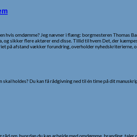
lem
il. Men hvis omdømme? Jeg nævner i flæng: borgmesteren Thomas B
ia, og sikker flere aktører end disse. Tillid til hvem Det, der kæm
iet på afstand vækker forundring, overholder nyhedskriterierne, o
 skal holdes? Du kan få rådgivning ned til én time på dit manuskrip
 og råd om, hvordan du kan arbejde med omdømme, branding, taler 