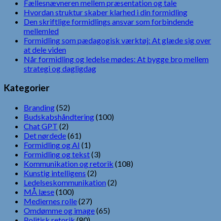
Fællesnævneren mellem præsentation og tale
Hvordan struktur skaber klarhed i din formidling
Den skriftlige formidlings ansvar som forbindende
mellemled
Formidling som pædagogisk værktøj: At glæde sig over
at dele viden
Når formidling og ledelse mødes: At bygge bro mellem
strategi og dagligdag
Kategorier
Branding
(52)
Budskabshåndtering
(100)
Chat GPT
(2)
Det nørdede
(61)
Formidling og AI
(1)
Formidling og tekst
(3)
Kommunikation og retorik
(108)
Kunstig intelligens
(2)
Ledelseskommunikation
(2)
MÅ læse
(100)
Mediernes rolle
(27)
Omdømme og image
(65)
Politisk retorik
(80)