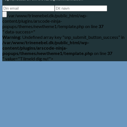
/var/www/trinenebel.dk/public_html/wp-
content/plugins/arscode-ninja-
popups/themes/newtheme1/template.php on line
37
" data-success="
Warning
: Undefined array key "snp_submit_button_success" in
/var/www/trinenebel.dk/public_html/wp-
content/plugins/arscode-ninja-
popups/themes/newtheme1/template.php
on line
37
" value="Tilmeld dig nu!">