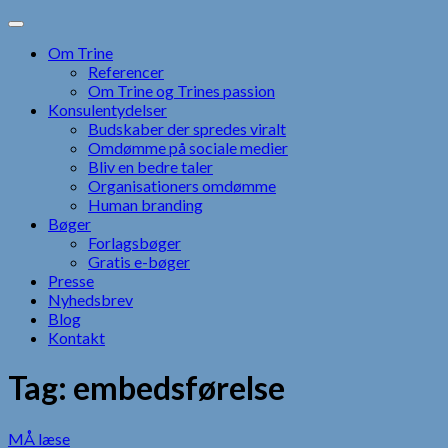
Skip
to
Om Trine
content
Referencer
Om Trine og Trines passion
Konsulentydelser
Budskaber der spredes viralt
Omdømme på sociale medier
Bliv en bedre taler
Organisationers omdømme
Human branding
Bøger
Forlagsbøger
Gratis e-bøger
Presse
Nyhedsbrev
Blog
Kontakt
Tag:
embedsførelse
MÅ læse