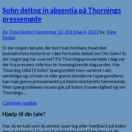
Sohn deltog in absentia på Thornings
pressemøde
By
Trine Nebel |
november 22, 2011
maj 4, 2023
by
Trine
Nebel
Er der nogen derude, der kort kan forklare, hvad den
journalistiske historie er i den fortsatte debat om Ole Sohn? Er
der noget jeg har overset? På Thorningspressemøde i dag var
der fra pressens side kun én toneangivende dagsorden. Har
Thorning tillid til Sohn? Spørgsmålet blev varieret i det
uendelige og vil man se eller gense detaljerne i spørgsmålene,
kan man gense pressemødet på Statsministeriets hjemmeside.
Men spørgsmålenes essens gik på Sohns troværdighed og om
Thornings…
Continue reading
Hjælp til din tale?
Har du en tale som du ønsker sparring eller feedback på inden
den skal holdes? Du kan få rådgivning ned til én time på dit