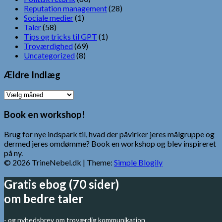
Reputation management
(28)
Sociale medier
(1)
Taler
(58)
Tips og tricks til GPT
(1)
Troværdighed
(69)
Uncategorized
(8)
Ældre Indlæg
Ældre
Indlæg
Book en workshop!
Brug for nye indspark til, hvad der påvirker jeres målgruppe og
dermed jeres omdømme? Book en workshop og blev inspireret
på ny.
© 2026 TrineNebel.dk
| Theme:
Simple Blogily
Gratis ebog (70 sider)
om bedre taler
- og nyhedsbrev om troværdig kommunikation