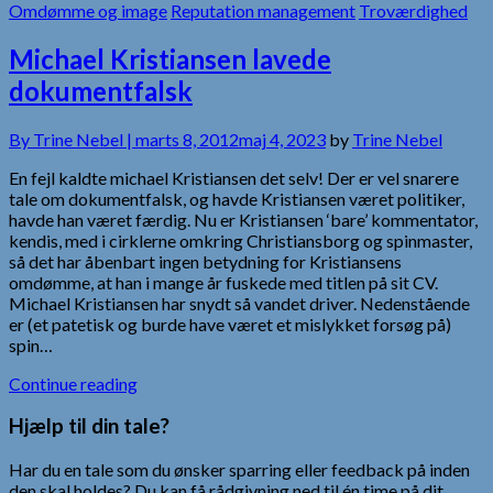
Omdømme og image
Reputation management
Troværdighed
Michael Kristiansen lavede
dokumentfalsk
By
Trine Nebel |
marts 8, 2012
maj 4, 2023
by
Trine Nebel
En fejl kaldte michael Kristiansen det selv! Der er vel snarere
tale om dokumentfalsk, og havde Kristiansen været politiker,
havde han været færdig. Nu er Kristiansen ‘bare’ kommentator,
kendis, med i cirklerne omkring Christiansborg og spinmaster,
så det har åbenbart ingen betydning for Kristiansens
omdømme, at han i mange år fuskede med titlen på sit CV.
Michael Kristiansen har snydt så vandet driver. Nedenstående
er (et patetisk og burde have været et mislykket forsøg på)
spin…
Continue reading
Hjælp til din tale?
Har du en tale som du ønsker sparring eller feedback på inden
den skal holdes? Du kan få rådgivning ned til én time på dit