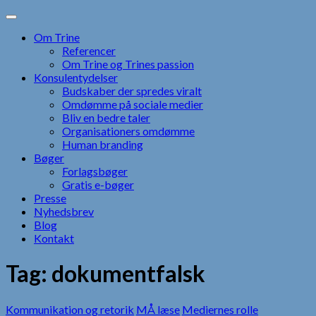
Skip
to
Om Trine
content
Referencer
Om Trine og Trines passion
Konsulentydelser
Budskaber der spredes viralt
Omdømme på sociale medier
Bliv en bedre taler
Organisationers omdømme
Human branding
Bøger
Forlagsbøger
Gratis e-bøger
Presse
Nyhedsbrev
Blog
Kontakt
Tag:
dokumentfalsk
Kommunikation og retorik
MÅ læse
Mediernes rolle