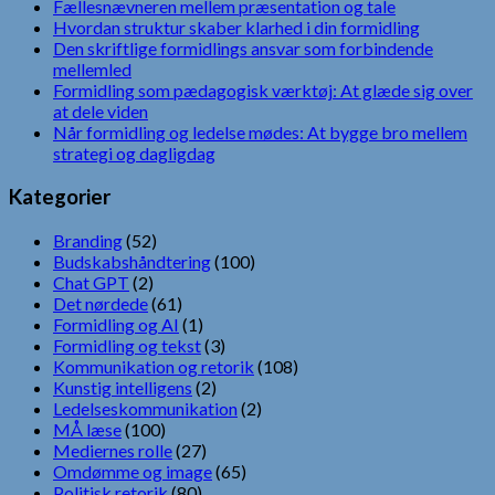
Fællesnævneren mellem præsentation og tale
Hvordan struktur skaber klarhed i din formidling
Den skriftlige formidlings ansvar som forbindende
mellemled
Formidling som pædagogisk værktøj: At glæde sig over
at dele viden
Når formidling og ledelse mødes: At bygge bro mellem
strategi og dagligdag
Kategorier
Branding
(52)
Budskabshåndtering
(100)
Chat GPT
(2)
Det nørdede
(61)
Formidling og AI
(1)
Formidling og tekst
(3)
Kommunikation og retorik
(108)
Kunstig intelligens
(2)
Ledelseskommunikation
(2)
MÅ læse
(100)
Mediernes rolle
(27)
Omdømme og image
(65)
Politisk retorik
(80)