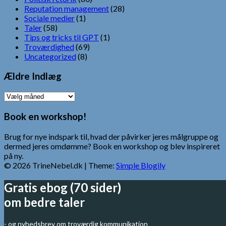
Reputation management
(28)
Sociale medier
(1)
Taler
(58)
Tips og tricks til GPT
(1)
Troværdighed
(69)
Uncategorized
(8)
Ældre Indlæg
Ældre
Indlæg
Book en workshop!
Brug for nye indspark til, hvad der påvirker jeres målgruppe og
dermed jeres omdømme? Book en workshop og blev inspireret
på ny.
© 2026 TrineNebel.dk
| Theme:
Simple Blogily
Gratis ebog (70 sider)
om bedre taler
- og nyhedsbrev om troværdig kommunikation