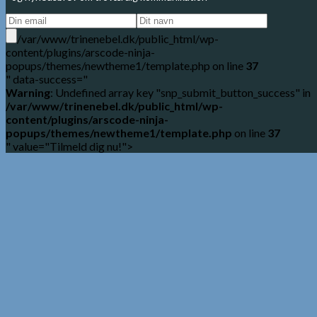
/var/www/trinenebel.dk/public_html/wp-
content/plugins/arscode-ninja-
popups/themes/newtheme1/template.php on line
37
" data-success="
Warning
: Undefined array key "snp_submit_button_success" in
/var/www/trinenebel.dk/public_html/wp-
content/plugins/arscode-ninja-
popups/themes/newtheme1/template.php
on line
37
" value="Tilmeld dig nu!">