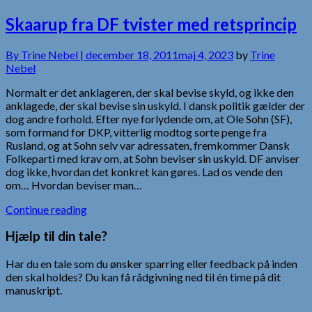
Skaarup fra DF tvister med retsprincip
By
Trine Nebel |
december 18, 2011
maj 4, 2023
by
Trine
Nebel
Normalt er det anklageren, der skal bevise skyld, og ikke den
anklagede, der skal bevise sin uskyld. I dansk politik gælder der
dog andre forhold. Efter nye forlydende om, at Ole Sohn (SF),
som formand for DKP, vitterlig modtog sorte penge fra
Rusland, og at Sohn selv var adressaten, fremkommer Dansk
Folkeparti med krav om, at Sohn beviser sin uskyld. DF anviser
dog ikke, hvordan det konkret kan gøres. Lad os vende den
om… Hvordan beviser man…
Continue reading
Hjælp til din tale?
Har du en tale som du ønsker sparring eller feedback på inden
den skal holdes? Du kan få rådgivning ned til én time på dit
manuskript.