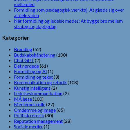
mellemled
Formidling som pædagogisk værktøj: At glæde sig over
at dele viden
Når formidling og ledelse mødes: At bygge bro mellem
strategi og dagligdag
Kategorier
Branding
(52)
Budskabshåndtering
(100)
Chat GPT
(2)
Det nørdede
(61)
Formidling og AI
(1)
Formidling og tekst
(3)
Kommunikation og retorik
(108)
Kunstig intelligens
(2)
Ledelseskommunikation
(2)
MÅ læse
(100)
Mediernes rolle
(27)
Omdømme og image
(65)
Politisk retorik
(80)
Reputation management
(28)
Sociale medier
(1)