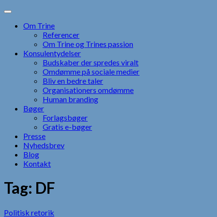
Skip
to
Om Trine
content
Referencer
Om Trine og Trines passion
Konsulentydelser
Budskaber der spredes viralt
Omdømme på sociale medier
Bliv en bedre taler
Organisationers omdømme
Human branding
Bøger
Forlagsbøger
Gratis e-bøger
Presse
Nyhedsbrev
Blog
Kontakt
Tag:
DF
Politisk retorik