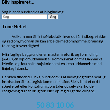
Bliv inspireret…
Søg blandt hundredvis af blogindlæg.
Søg
efter:
Trine Nebel
Velkommen til TrineNebel.dk, hvor du får indlæg, vinkler
og råd om, hvordan du kan arbejde med omdømme, branding,
taler og troværdighed.
Min faglige baggrund er en master i retorik og formidling
(AAU), en diplomuddannelse i kommunikation fra Danmarks
Medie- og Journalisthøjskole samt en læreruddannelse med
linjefag i dansk.
På siden finder du links, hundredevis af indlæg og forhåbentlig
inspiration til strategisk kommunikation. Skriv blot et ord i
søgefeltet eller kontakt mig om taler du selv skal holde,
rådgivning du har brug for, eller oplæg du gerne vil høre.
50 83 10 06