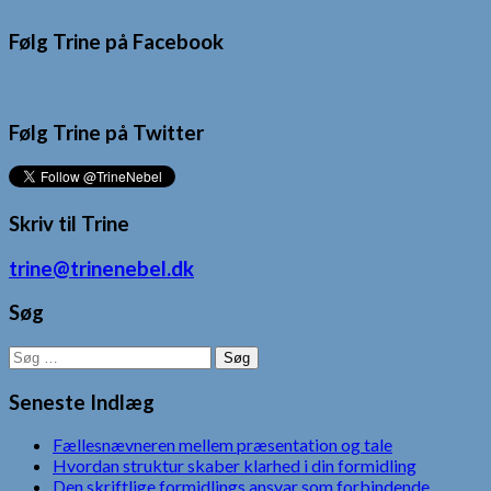
Følg Trine på Facebook
Følg Trine på Twitter
Skriv til Trine
trine@trinenebel.dk
Søg
Søg
efter:
Seneste Indlæg
Fællesnævneren mellem præsentation og tale
Hvordan struktur skaber klarhed i din formidling
Den skriftlige formidlings ansvar som forbindende