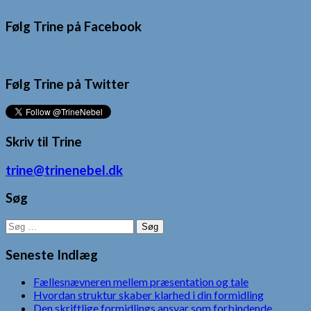
Følg Trine på Facebook
Følg Trine på Twitter
Skriv til Trine
trine@trinenebel.dk
Søg
Søg
efter:
Seneste Indlæg
Fællesnævneren mellem præsentation og tale
Hvordan struktur skaber klarhed i din formidling
Den skriftlige formidlings ansvar som forbindende