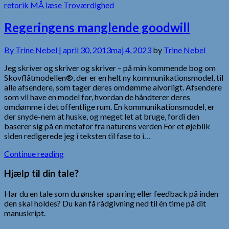
retorik
MÅ læse
Troværdighed
Regeringens manglende goodwill
By
Trine Nebel |
april 30, 2013
maj 4, 2023
by
Trine Nebel
Jeg skriver og skriver og skriver – på min kommende bog om
Skovflåtmodellen®, der er en helt ny kommunikationsmodel, til
alle afsendere, som tager deres omdømme alvorligt. Afsendere
som vil have en model for, hvordan de håndterer deres
omdømme i det offentlige rum. En kommunikationsmodel, er
der snyde-nem at huske, og meget let at bruge, fordi den
baserer sig på en metafor fra naturens verden For et øjeblik
siden redigerede jeg i teksten til fase to i…
Continue reading
Hjælp til din tale?
Har du en tale som du ønsker sparring eller feedback på inden
den skal holdes? Du kan få rådgivning ned til én time på dit
manuskript.