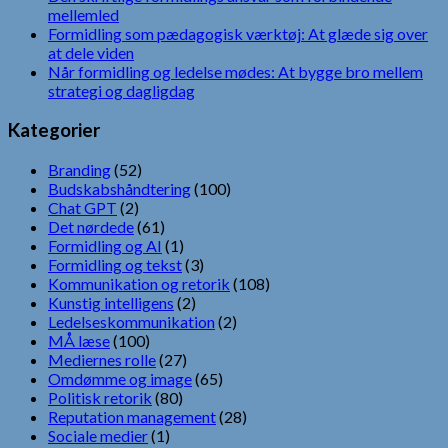
mellemled
Formidling som pædagogisk værktøj: At glæde sig over
at dele viden
Når formidling og ledelse mødes: At bygge bro mellem
strategi og dagligdag
Kategorier
Branding
(52)
Budskabshåndtering
(100)
Chat GPT
(2)
Det nørdede
(61)
Formidling og AI
(1)
Formidling og tekst
(3)
Kommunikation og retorik
(108)
Kunstig intelligens
(2)
Ledelseskommunikation
(2)
MÅ læse
(100)
Mediernes rolle
(27)
Omdømme og image
(65)
Politisk retorik
(80)
Reputation management
(28)
Sociale medier
(1)