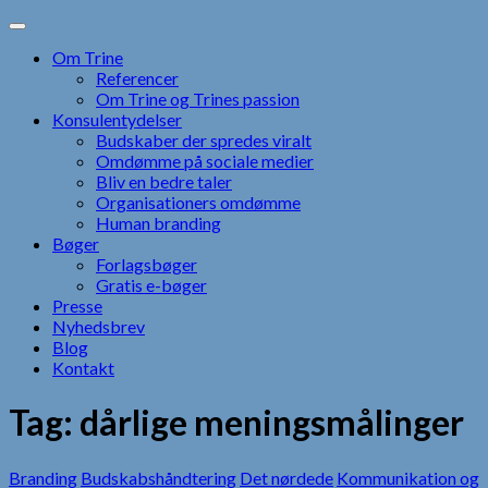
Skip
to
Om Trine
content
Referencer
Om Trine og Trines passion
Konsulentydelser
Budskaber der spredes viralt
Omdømme på sociale medier
Bliv en bedre taler
Organisationers omdømme
Human branding
Bøger
Forlagsbøger
Gratis e-bøger
Presse
Nyhedsbrev
Blog
Kontakt
Tag:
dårlige meningsmålinger
Branding
Budskabshåndtering
Det nørdede
Kommunikation og