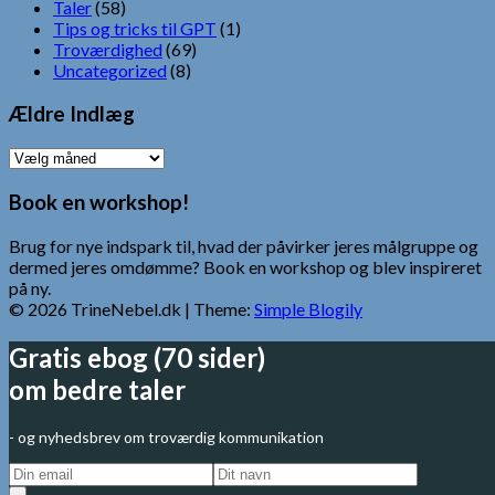
Taler
(58)
Tips og tricks til GPT
(1)
Troværdighed
(69)
Uncategorized
(8)
Ældre Indlæg
Ældre
Indlæg
Book en workshop!
Brug for nye indspark til, hvad der påvirker jeres målgruppe og
dermed jeres omdømme? Book en workshop og blev inspireret
på ny.
© 2026 TrineNebel.dk
| Theme:
Simple Blogily
Gratis ebog (70 sider)
om bedre taler
- og nyhedsbrev om troværdig kommunikation