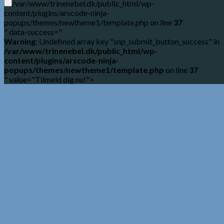
/var/www/trinenebel.dk/public_html/wp-
content/plugins/arscode-ninja-
popups/themes/newtheme1/template.php on line
37
" data-success="
Warning
: Undefined array key "snp_submit_button_success" in
/var/www/trinenebel.dk/public_html/wp-
content/plugins/arscode-ninja-
popups/themes/newtheme1/template.php
on line
37
" value="Tilmeld dig nu!">