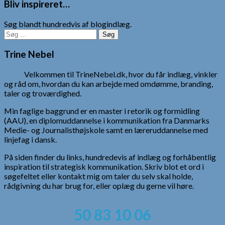
Bliv inspireret…
Søg blandt hundredvis af blogindlæg.
Søg
efter:
Trine Nebel
Velkommen til TrineNebel.dk, hvor du får indlæg, vinkler
og råd om, hvordan du kan arbejde med omdømme, branding,
taler og troværdighed.
Min faglige baggrund er en master i retorik og formidling
(AAU), en diplomuddannelse i kommunikation fra Danmarks
Medie- og Journalisthøjskole samt en læreruddannelse med
linjefag i dansk.
På siden finder du links, hundredevis af indlæg og forhåbentlig
inspiration til strategisk kommunikation. Skriv blot et ord i
søgefeltet eller kontakt mig om taler du selv skal holde,
rådgivning du har brug for, eller oplæg du gerne vil høre.
50 83 10 06