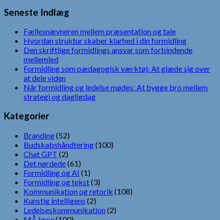
efter:
Seneste Indlæg
Fællesnævneren mellem præsentation og tale
Hvordan struktur skaber klarhed i din formidling
Den skriftlige formidlings ansvar som forbindende
mellemled
Formidling som pædagogisk værktøj: At glæde sig over
at dele viden
Når formidling og ledelse mødes: At bygge bro mellem
strategi og dagligdag
Kategorier
Branding
(52)
Budskabshåndtering
(100)
Chat GPT
(2)
Det nørdede
(61)
Formidling og AI
(1)
Formidling og tekst
(3)
Kommunikation og retorik
(108)
Kunstig intelligens
(2)
Ledelseskommunikation
(2)
MÅ læse
(100)