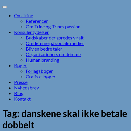
Skip
to
Om Trine
content
Referencer
Om Trine og Trines passion
Konsulentydelser
Budskaber der spredes viralt
Omdømme på sociale medier
Bliv en bedre taler
Organisationers omdømme
Human branding
Bøger
Forlagsbøger
Gratis e-bøger
Presse
Nyhedsbrev
Blog
Kontakt
Tag:
danskene skal ikke betale
dobbelt