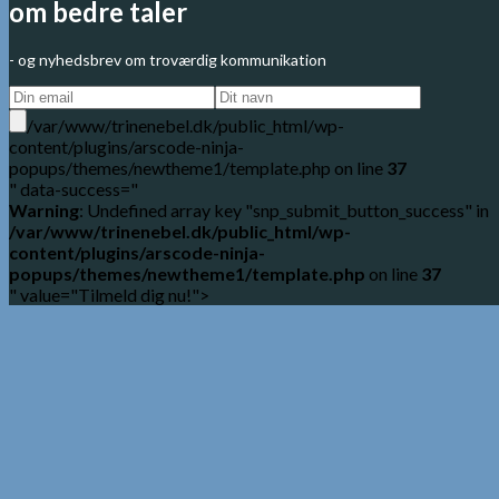
om bedre taler
- og nyhedsbrev om troværdig kommunikation
/var/www/trinenebel.dk/public_html/wp-
content/plugins/arscode-ninja-
popups/themes/newtheme1/template.php on line
37
" data-success="
Warning
: Undefined array key "snp_submit_button_success" in
/var/www/trinenebel.dk/public_html/wp-
content/plugins/arscode-ninja-
popups/themes/newtheme1/template.php
on line
37
" value="Tilmeld dig nu!">