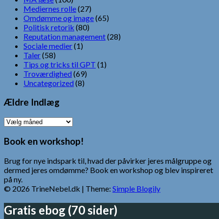
Mediernes rolle
(27)
Omdømme og image
(65)
Politisk retorik
(80)
Reputation management
(28)
Sociale medier
(1)
Taler
(58)
Tips og tricks til GPT
(1)
Troværdighed
(69)
Uncategorized
(8)
Ældre Indlæg
Ældre
Indlæg
Book en workshop!
Brug for nye indspark til, hvad der påvirker jeres målgruppe og
dermed jeres omdømme? Book en workshop og blev inspireret
på ny.
© 2026 TrineNebel.dk
| Theme:
Simple Blogily
Gratis ebog (70 sider)