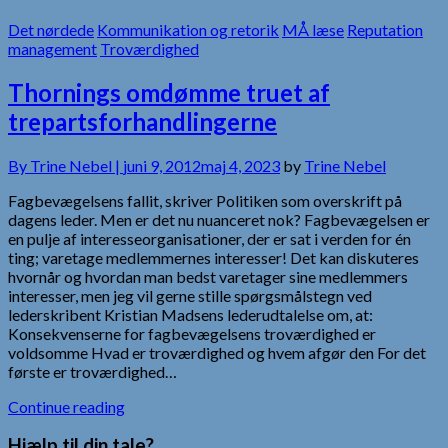
Det nørdede
Kommunikation og retorik
MÅ læse
Reputation
management
Troværdighed
Thornings omdømme truet af
trepartsforhandlingerne
By
Trine Nebel |
juni 9, 2012
maj 4, 2023
by
Trine Nebel
Fagbevægelsens fallit, skriver Politiken som overskrift på
dagens leder. Men er det nu nuanceret nok? Fagbevægelsen er
en pulje af interesseorganisationer, der er sat i verden for én
ting; varetage medlemmernes interesser! Det kan diskuteres
hvornår og hvordan man bedst varetager sine medlemmers
interesser, men jeg vil gerne stille spørgsmålstegn ved
lederskribent Kristian Madsens lederudtalelse om, at:
Konsekvenserne for fagbevægelsens troværdighed er
voldsomme Hvad er troværdighed og hvem afgør den For det
første er troværdighed…
Continue reading
Hjælp til din tale?