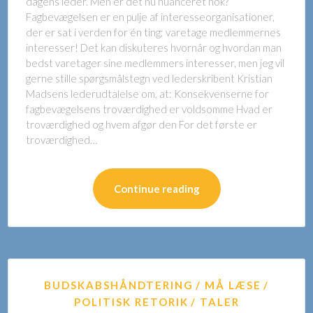
dagens leder. Men er det nu nuanceret nok?
Fagbevægelsen er en pulje af interesseorganisationer,
der er sat i verden for én ting; varetage medlemmernes
interesser! Det kan diskuteres hvornår og hvordan man
bedst varetager sine medlemmers interesser, men jeg vil
gerne stille spørgsmålstegn ved lederskribent Kristian
Madsens lederudtalelse om, at: Konsekvenserne for
fagbevægelsens troværdighed er voldsomme Hvad er
troværdighed og hvem afgør den For det første er
troværdighed…
Continue reading
BUDSKABSHÅNDTERING
MÅ LÆSE
POLITISK RETORIK
TALER