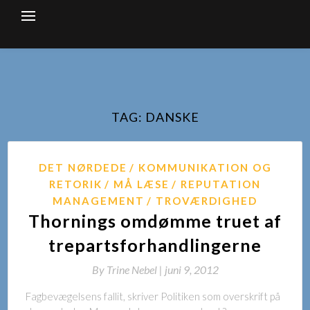
Skip
to
content
TAG:
DANSKE
DET NØRDEDE
KOMMUNIKATION OG
RETORIK
MÅ LÆSE
REPUTATION
MANAGEMENT
TROVÆRDIGHED
Thornings omdømme truet af
trepartsforhandlingerne
By
Trine Nebel |
juni 9, 2012
Fagbevægelsens fallit, skriver Politiken som overskrift på