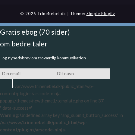
© 2026 TrineNebel.dk
| Theme:
Simple Blogily
Gratis ebog (70 sider)
om bedre taler
- og nyhedsbrev om troværdig kommunikation
/var/www/trinenebel.dk/public_html/wp-
content/plugins/arscode-ninja-
popups/themes/newtheme1/template.php on line
37
" data-success="
Warning
: Undefined array key "snp_submit_button_success" in
/var/www/trinenebel.dk/public_html/wp-
content/plugins/arscode-ninja-