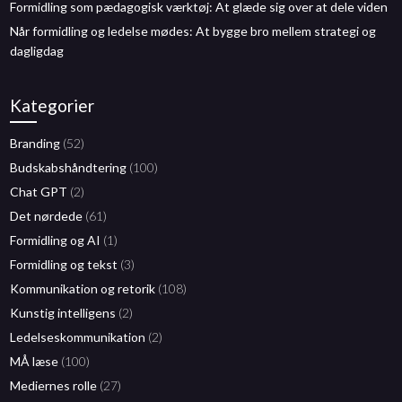
Formidling som pædagogisk værktøj: At glæde sig over at dele viden
Når formidling og ledelse mødes: At bygge bro mellem strategi og
dagligdag
Kategorier
Branding
(52)
Budskabshåndtering
(100)
Chat GPT
(2)
Det nørdede
(61)
Formidling og AI
(1)
Formidling og tekst
(3)
Kommunikation og retorik
(108)
Kunstig intelligens
(2)
Ledelseskommunikation
(2)
MÅ læse
(100)
Mediernes rolle
(27)