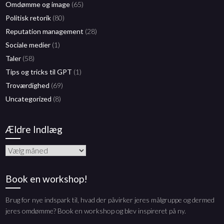
Omdømme og image
(65)
Politisk retorik
(80)
Reputation management
(28)
Sociale medier
(1)
Taler
(58)
Tips og tricks til GPT
(1)
Troværdighed
(69)
Uncategorized
(8)
Ældre Indlæg
Ældre
Indlæg
Book en workshop!
Brug for nye indspark til, hvad der påvirker jeres målgruppe og dermed
jeres omdømme? Book en workshop og blev inspireret på ny.