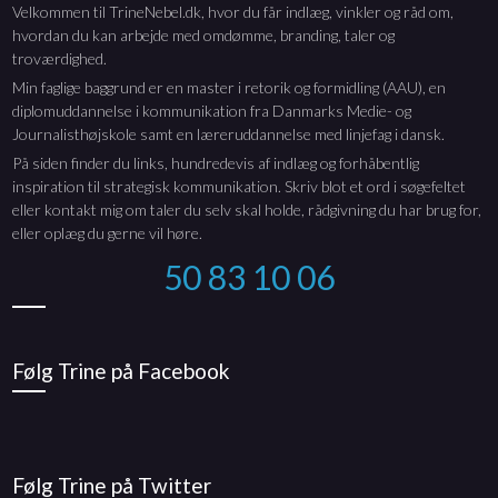
Velkommen til TrineNebel.dk, hvor du får indlæg, vinkler og råd om,
hvordan du kan arbejde med omdømme, branding, taler og
troværdighed.
Min faglige baggrund er en master i retorik og formidling (AAU), en
diplomuddannelse i kommunikation fra Danmarks Medie- og
Journalisthøjskole samt en læreruddannelse med linjefag i dansk.
På siden finder du links, hundredevis af indlæg og forhåbentlig
inspiration til strategisk kommunikation. Skriv blot et ord i søgefeltet
eller kontakt mig om taler du selv skal holde, rådgivning du har brug for,
eller oplæg du gerne vil høre.
50 83 10 06
Følg Trine på Facebook
Følg Trine på Twitter