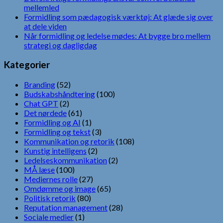
mellemled
Formidling som pædagogisk værktøj: At glæde sig over
at dele viden
Når formidling og ledelse mødes: At bygge bro mellem
strategi og dagligdag
Kategorier
Branding
(52)
Budskabshåndtering
(100)
Chat GPT
(2)
Det nørdede
(61)
Formidling og AI
(1)
Formidling og tekst
(3)
Kommunikation og retorik
(108)
Kunstig intelligens
(2)
Ledelseskommunikation
(2)
MÅ læse
(100)
Mediernes rolle
(27)
Omdømme og image
(65)
Politisk retorik
(80)
Reputation management
(28)
Sociale medier
(1)