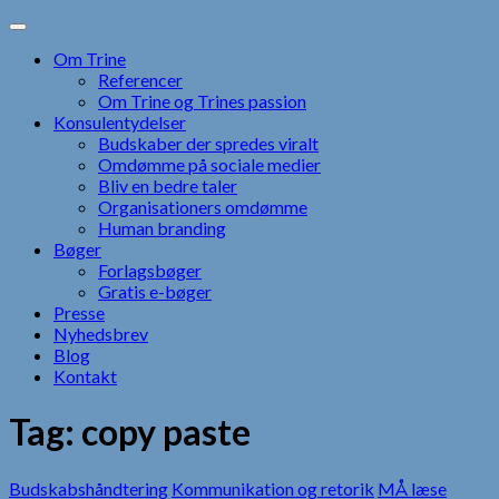
Skip
to
Om Trine
content
Referencer
Om Trine og Trines passion
Konsulentydelser
Budskaber der spredes viralt
Omdømme på sociale medier
Bliv en bedre taler
Organisationers omdømme
Human branding
Bøger
Forlagsbøger
Gratis e-bøger
Presse
Nyhedsbrev
Blog
Kontakt
Tag:
copy paste
Budskabshåndtering
Kommunikation og retorik
MÅ læse