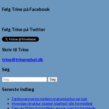
Følg Trine på Facebook
Følg Trine på Twitter
Skriv til Trine
trine@trinenebel.dk
Søg
Søg
efter:
Seneste Indlæg
Fællesnævneren mellem præsentation og tale
Hvordan struktur skaber klarhed i din formidling
Den skriftlige formidlings ansvar som forbindende