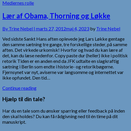
Mediernes rolle
Lær af Obama, Thorning og Løkke
By
Trine Nebel |
marts 27, 2012
maj 4, 2023
by
Trine Nebel
Ved sidste Sankt Hans aften oplevede jeg Lars Løkke gentage
den samme sætning tre gange, tre forskellige steder, på samme
aften. Det virkede urkomisk! Hvorfor og hvad du kan lære af
det, kan du læse nedenfor. Copy paste dur (heller) ikke i politisk
retorik Tiden er en anden end da JFK udtalte en slagkraftig
sætning i Berlin som endte i historie- og retorikbøgerne.
Fjernsynet var nyt, aviserne var langsomme og internettet var
ikke opfundet. Den tid…
Continue reading
Hjælp til din tale?
Har du en tale som du ønsker sparring eller feedback på inden
den skal holdes? Du kan få rådgivning ned til én time på dit
manuskript.