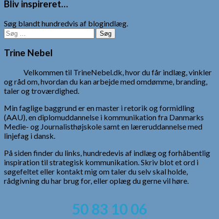
Bliv inspireret…
Søg blandt hundredvis af blogindlæg.
Søg
efter:
Trine Nebel
Velkommen til TrineNebel.dk, hvor du får indlæg, vinkler
og råd om, hvordan du kan arbejde med omdømme, branding,
taler og troværdighed.
Min faglige baggrund er en master i retorik og formidling
(AAU), en diplomuddannelse i kommunikation fra Danmarks
Medie- og Journalisthøjskole samt en læreruddannelse med
linjefag i dansk.
På siden finder du links, hundredevis af indlæg og forhåbentlig
inspiration til strategisk kommunikation. Skriv blot et ord i
søgefeltet eller kontakt mig om taler du selv skal holde,
rådgivning du har brug for, eller oplæg du gerne vil høre.
50 83 10 06