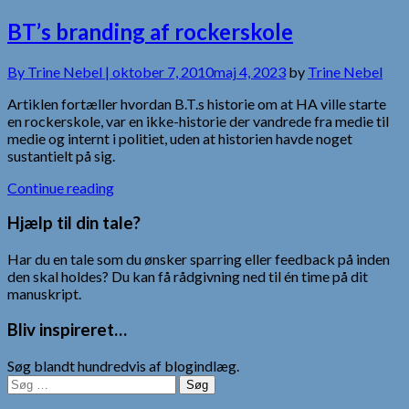
BT’s branding af rockerskole
By
Trine Nebel |
oktober 7, 2010
maj 4, 2023
by
Trine Nebel
Artiklen fortæller hvordan B.T.s historie om at HA ville starte
en rockerskole, var en ikke-historie der vandrede fra medie til
medie og internt i politiet, uden at historien havde noget
sustantielt på sig.
Continue reading
Hjælp til din tale?
Har du en tale som du ønsker sparring eller feedback på inden
den skal holdes? Du kan få rådgivning ned til én time på dit
manuskript.
Bliv inspireret…
Søg blandt hundredvis af blogindlæg.
Søg
efter: