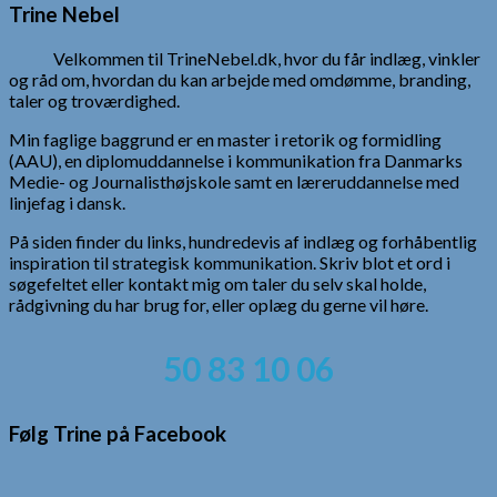
Trine Nebel
Velkommen til TrineNebel.dk, hvor du får indlæg, vinkler
og råd om, hvordan du kan arbejde med omdømme, branding,
taler og troværdighed.
Min faglige baggrund er en master i retorik og formidling
(AAU), en diplomuddannelse i kommunikation fra Danmarks
Medie- og Journalisthøjskole samt en læreruddannelse med
linjefag i dansk.
På siden finder du links, hundredevis af indlæg og forhåbentlig
inspiration til strategisk kommunikation. Skriv blot et ord i
søgefeltet eller kontakt mig om taler du selv skal holde,
rådgivning du har brug for, eller oplæg du gerne vil høre.
50 83 10 06
Følg Trine på Facebook