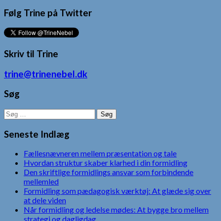
Følg Trine på Twitter
Skriv til Trine
trine@trinenebel.dk
Søg
Søg
efter:
Seneste Indlæg
Fællesnævneren mellem præsentation og tale
Hvordan struktur skaber klarhed i din formidling
Den skriftlige formidlings ansvar som forbindende
mellemled
Formidling som pædagogisk værktøj: At glæde sig over
at dele viden
Når formidling og ledelse mødes: At bygge bro mellem
strategi og dagligdag