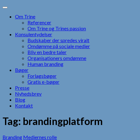
Skip
to
Om Trine
content
Referencer
Om Trine og Trines passion
Konsulentydelser
Budskaber der spredes viralt
Omdømme på sociale medier
Bliv en bedre taler
Organisationers omdømme
Human branding
Bøger
Forlagsbøger
Gratis e-bøger
Presse
Nyhedsbrev
Blog
Kontakt
Tag:
brandingplatform
Branding
Mediernes rolle