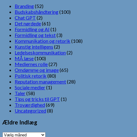
Branding
(52)
Budskabshåndtering
(100)
Chat GPT
(2)
Det nørdede
(61)
Formidling og AI
(1)
Formidling og tekst
(3)
Kommunikation og retorik
(108)
Kunstig intelligens
(2)
Ledelseskommunikation
(2)
MÅ læse
(100)
Mediernes rolle
(27)
Omdømme og image
(65)
Politisk retorik
(80)
Reputation management
(28)
Sociale medier
(1)
Taler
(58)
Tips og tricks til GPT
(1)
Troværdighed
(69)
Uncategorized
(8)
Ældre Indlæg
Ældre