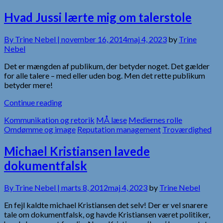
Hvad Jussi lærte mig om talerstole
By
Trine Nebel |
november 16, 2014
maj 4, 2023
by
Trine
Nebel
Det er mængden af publikum, der betyder noget. Det gælder
for alle talere – med eller uden bog. Men det rette publikum
betyder mere!
Continue reading
Kommunikation og retorik
MÅ læse
Mediernes rolle
Omdømme og image
Reputation management
Troværdighed
Michael Kristiansen lavede
dokumentfalsk
By
Trine Nebel |
marts 8, 2012
maj 4, 2023
by
Trine Nebel
En fejl kaldte michael Kristiansen det selv! Der er vel snarere
tale om dokumentfalsk, og havde Kristiansen været politiker,