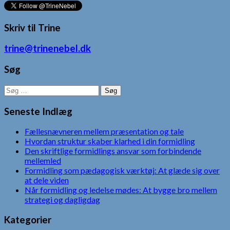
Skriv til Trine
trine@trinenebel.dk
Søg
Søg
efter:
Seneste Indlæg
Fællesnævneren mellem præsentation og tale
Hvordan struktur skaber klarhed i din formidling
Den skriftlige formidlings ansvar som forbindende
mellemled
Formidling som pædagogisk værktøj: At glæde sig over
at dele viden
Når formidling og ledelse mødes: At bygge bro mellem
strategi og dagligdag
Kategorier