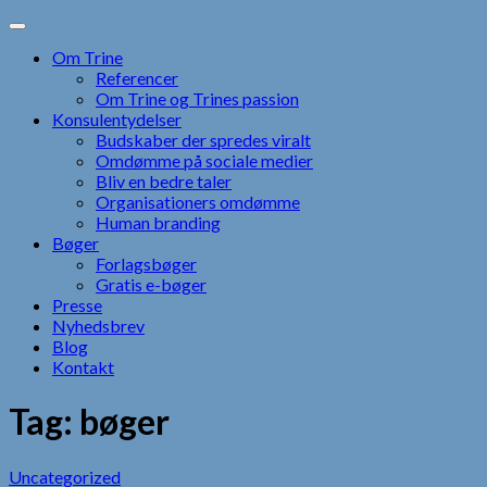
Skip
to
Om Trine
content
Referencer
Om Trine og Trines passion
Konsulentydelser
Budskaber der spredes viralt
Omdømme på sociale medier
Bliv en bedre taler
Organisationers omdømme
Human branding
Bøger
Forlagsbøger
Gratis e-bøger
Presse
Nyhedsbrev
Blog
Kontakt
Tag:
bøger
Uncategorized