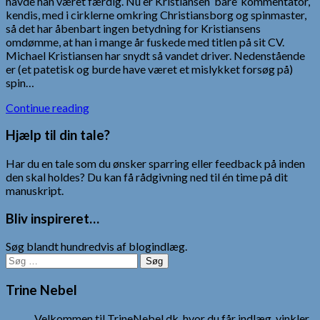
havde han været færdig. Nu er Kristiansen ‘bare’ kommentator,
kendis, med i cirklerne omkring Christiansborg og spinmaster,
så det har åbenbart ingen betydning for Kristiansens
omdømme, at han i mange år fuskede med titlen på sit CV.
Michael Kristiansen har snydt så vandet driver. Nedenstående
er (et patetisk og burde have været et mislykket forsøg på)
spin…
Continue reading
Hjælp til din tale?
Har du en tale som du ønsker sparring eller feedback på inden
den skal holdes? Du kan få rådgivning ned til én time på dit
manuskript.
Bliv inspireret…
Søg blandt hundredvis af blogindlæg.
Søg
efter:
Trine Nebel
Velkommen til TrineNebel.dk, hvor du får indlæg, vinkler