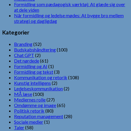
Formidling som pædagogisk værktøj: At glæde sig over
at dele viden
Når formidling og ledelse mødes: At bygge bro mellem
strategi og dagligdag
Kategorier
Branding
(52)
Budskabshåndtering
(100)
Chat GPT
(2)
Det nørdede
(61)
Formidling og AI
(1)
Formidling og tekst
(3)
Kommunikation og retorik
(108)
Kunstig intelligens
(2)
Ledelseskommunikation
(2)
MÅ læse
(100)
Mediernes rolle
(27)
Omdømme og image
(65)
Politisk retorik
(80)
Reputation management
(28)
Sociale medier
(1)
Taler
(58)