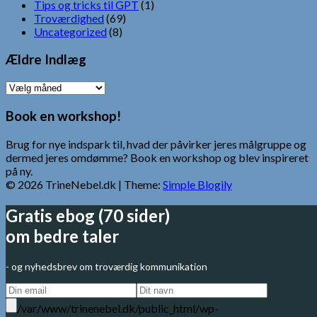
Tips og tricks til GPT
(1)
Troværdighed
(69)
Uncategorized
(8)
Ældre Indlæg
Ældre
Indlæg
Book en workshop!
Brug for nye indspark til, hvad der påvirker jeres målgruppe og
dermed jeres omdømme? Book en workshop og blev inspireret
på ny.
© 2026 TrineNebel.dk
| Theme:
Simple Blogily
Gratis ebog (70 sider)
om bedre taler
- og nyhedsbrev om troværdig kommunikation
/var/www/trinenebel.dk/public_html/wp-