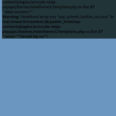
content/plugins/arscode-ninja-
popups/themes/newtheme1/template.php on line
37
" data-success="
Warning
: Undefined array key "snp_submit_button_success" in
/var/www/trinenebel.dk/public_html/wp-
content/plugins/arscode-ninja-
popups/themes/newtheme1/template.php
on line
37
" value="Tilmeld dig nu!">