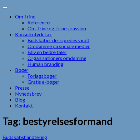
Skip
to
Om Trine
content
Referencer
Om Trine og Trines passion
Konsulentydelser
Budskaber der spredes viralt
Omdømme på sociale medier
Bliv en bedre taler
Organisationers omdømme
Human branding
Bøger
Forlagsbøger
Gratis e-bøger
Presse
Nyhedsbrev
Blog
Kontakt
Tag:
bestyrelsesformand
Budskabshåndtering