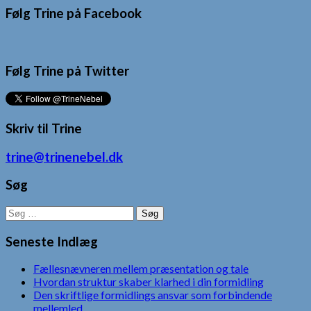
Følg Trine på Facebook
Følg Trine på Twitter
Skriv til Trine
trine@trinenebel.dk
Søg
Søg
efter:
Seneste Indlæg
Fællesnævneren mellem præsentation og tale
Hvordan struktur skaber klarhed i din formidling
Den skriftlige formidlings ansvar som forbindende
mellemled