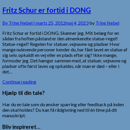
Fritz Schur er fortid i DONG
By
Trine Nebel |
marts 25, 2012
maj 4, 2023
by
Trine Nebel
Fritz Schur er fortid i DONG. Skønner jeg. Mit belæg for en
sådan fra hoften påstand er den almenkendte statue-regel!
Statue-regel? Regelen for statuer, vejnavne og pladser Hvor
mange nulevende personer kender du, har fået lavet en statue af
sig selv, opkaldt en vej eller en plads efter sig? Ikke mange,
formoder jeg. Det hænger sammen med, at statuer, vejnavne og
pladser ofte først laves og opkaldes, når man er død – eller i
det…
Continue reading
Hjælp til din tale?
Har du en tale som du ønsker sparring eller feedback på inden
den skal holdes? Du kan få rådgivning ned til én time på dit
manuskript.
Bliv inspireret…