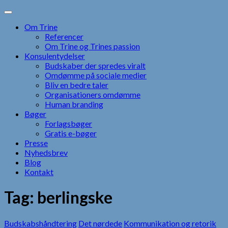
Skip
to
Om Trine
content
Referencer
Om Trine og Trines passion
Konsulentydelser
Budskaber der spredes viralt
Omdømme på sociale medier
Bliv en bedre taler
Organisationers omdømme
Human branding
Bøger
Forlagsbøger
Gratis e-bøger
Presse
Nyhedsbrev
Blog
Kontakt
Tag:
berlingske
Budskabshåndtering
Det nørdede
Kommunikation og retorik