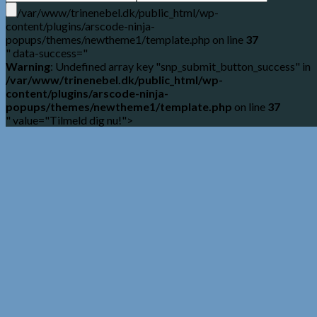
/var/www/trinenebel.dk/public_html/wp-
content/plugins/arscode-ninja-
popups/themes/newtheme1/template.php on line
37
" data-success="
Warning
: Undefined array key "snp_submit_button_success" in
/var/www/trinenebel.dk/public_html/wp-
content/plugins/arscode-ninja-
popups/themes/newtheme1/template.php
on line
37
" value="Tilmeld dig nu!">