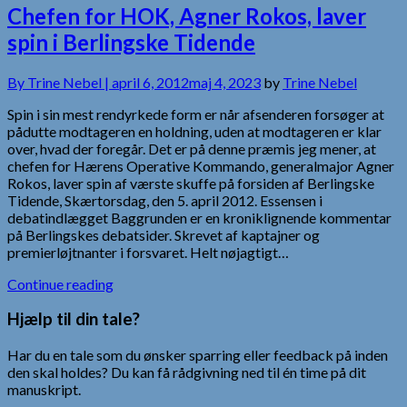
Chefen for HOK, Agner Rokos, laver
spin i Berlingske Tidende
By
Trine Nebel |
april 6, 2012
maj 4, 2023
by
Trine Nebel
Spin i sin mest rendyrkede form er når afsenderen forsøger at
pådutte modtageren en holdning, uden at modtageren er klar
over, hvad der foregår. Det er på denne præmis jeg mener, at
chefen for Hærens Operative Kommando, generalmajor Agner
Rokos, laver spin af værste skuffe på forsiden af Berlingske
Tidende, Skærtorsdag, den 5. april 2012. Essensen i
debatindlægget Baggrunden er en kroniklignende kommentar
på Berlingskes debatsider. Skrevet af kaptajner og
premierløjtnanter i forsvaret. Helt nøjagtigt…
Continue reading
Hjælp til din tale?
Har du en tale som du ønsker sparring eller feedback på inden
den skal holdes? Du kan få rådgivning ned til én time på dit
manuskript.