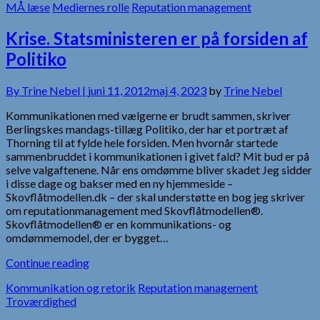
MÅ læse
Mediernes rolle
Reputation management
Krise. Statsministeren er på forsiden af
Politiko
By
Trine Nebel |
juni 11, 2012
maj 4, 2023
by
Trine Nebel
Kommunikationen med vælgerne er brudt sammen, skriver
Berlingskes mandags-tillæg Politiko, der har et portræt af
Thorning til at fylde hele forsiden. Men hvornår startede
sammenbruddet i kommunikationen i givet fald? Mit bud er på
selve valgaftenene. Når ens omdømme bliver skadet Jeg sidder
i disse dage og bakser med en ny hjemmeside –
Skovflåtmodellen.dk – der skal understøtte en bog jeg skriver
om reputationmanagement med Skovflåtmodellen®.
Skovflåtmodellen® er en kommunikations- og
omdømmemodel, der er bygget…
Continue reading
Kommunikation og retorik
Reputation management
Troværdighed