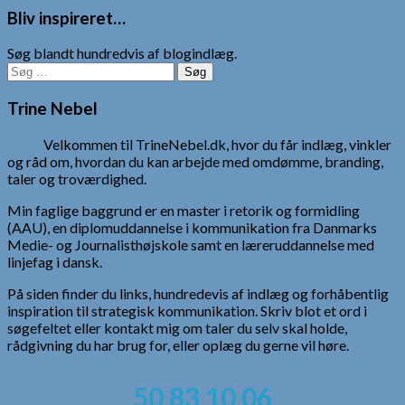
Bliv inspireret…
Søg blandt hundredvis af blogindlæg.
Søg
efter:
Trine Nebel
Velkommen til TrineNebel.dk, hvor du får indlæg, vinkler
og råd om, hvordan du kan arbejde med omdømme, branding,
taler og troværdighed.
Min faglige baggrund er en master i retorik og formidling
(AAU), en diplomuddannelse i kommunikation fra Danmarks
Medie- og Journalisthøjskole samt en læreruddannelse med
linjefag i dansk.
På siden finder du links, hundredevis af indlæg og forhåbentlig
inspiration til strategisk kommunikation. Skriv blot et ord i
søgefeltet eller kontakt mig om taler du selv skal holde,
rådgivning du har brug for, eller oplæg du gerne vil høre.
50 83 10 06