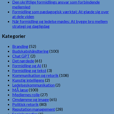
Den skriftlige formidlings ansvar som forbindende
mellemled
Formidling som pædagogisk værktøj: At glæde sig over
at dele viden
Når formidling og ledelse mødes: At bygge bro mellem
strategi og dagligdag
Kategorier
Branding
(52)
Budskabshåndtering
(100)
Chat GPT
(2)
Det nørdede
(61)
Formidling og AI
(1)
Formidling og tekst
(3)
Kommunikation og retorik
(108)
Kunstig intelligens
(2)
Ledelseskommunikation
(2)
MÅ læse
(100)
Mediernes rolle
(27)
Omdømme og image
(65)
Politisk retorik
(80)
Reputation management
(28)
Sociale medier
(1)