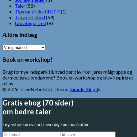
Taler
(58)
Tips og tricks til GPT
(1)
Troværdighed
(69)
Uncategorized
(8)
Ældre Indlæg
Ældre
Indlæg
Book en workshop!
Brug for nye indspark til, hvad der påvirker jeres målgruppe og
dermed jeres omdømme? Book en workshop og blev inspireret
på ny.
© 2026 TrineNebel.dk
| Theme:
Simple Blogily
Gratis ebog (70 sider)
om bedre taler
- og nyhedsbrev om troværdig kommunikation