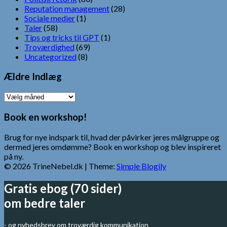
Reputation management
(28)
Sociale medier
(1)
Taler
(58)
Tips og tricks til GPT
(1)
Troværdighed
(69)
Uncategorized
(8)
Ældre Indlæg
Ældre
Indlæg
Book en workshop!
Brug for nye indspark til, hvad der påvirker jeres målgruppe og
dermed jeres omdømme? Book en workshop og blev inspireret
på ny.
© 2026 TrineNebel.dk
| Theme:
Simple Blogily
Gratis ebog (70 sider)
om bedre taler
- og nyhedsbrev om troværdig kommunikation