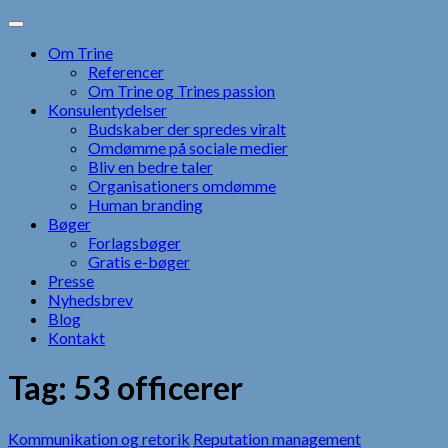
Skip
to
Om Trine
content
Referencer
Om Trine og Trines passion
Konsulentydelser
Budskaber der spredes viralt
Omdømme på sociale medier
Bliv en bedre taler
Organisationers omdømme
Human branding
Bøger
Forlagsbøger
Gratis e-bøger
Presse
Nyhedsbrev
Blog
Kontakt
Tag:
53 officerer
Kommunikation og retorik
Reputation management