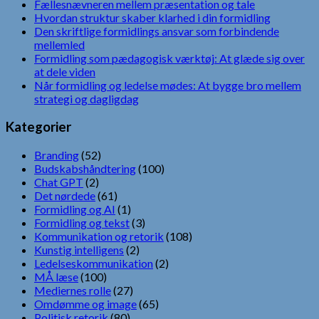
Fællesnævneren mellem præsentation og tale
Hvordan struktur skaber klarhed i din formidling
Den skriftlige formidlings ansvar som forbindende
mellemled
Formidling som pædagogisk værktøj: At glæde sig over
at dele viden
Når formidling og ledelse mødes: At bygge bro mellem
strategi og dagligdag
Kategorier
Branding
(52)
Budskabshåndtering
(100)
Chat GPT
(2)
Det nørdede
(61)
Formidling og AI
(1)
Formidling og tekst
(3)
Kommunikation og retorik
(108)
Kunstig intelligens
(2)
Ledelseskommunikation
(2)
MÅ læse
(100)
Mediernes rolle
(27)
Omdømme og image
(65)
Politisk retorik
(80)