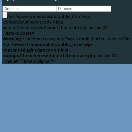
/var/www/trinenebel.dk/public_html/wp-
content/plugins/arscode-ninja-
popups/themes/newtheme1/template.php on line
37
" data-success="
Warning
: Undefined array key "snp_submit_button_success" in
/var/www/trinenebel.dk/public_html/wp-
content/plugins/arscode-ninja-
popups/themes/newtheme1/template.php
on line
37
" value="Tilmeld dig nu!">