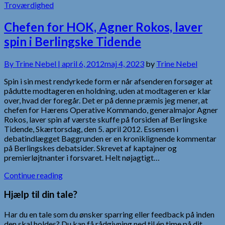
Troværdighed
Chefen for HOK, Agner Rokos, laver
spin i Berlingske Tidende
By
Trine Nebel |
april 6, 2012
maj 4, 2023
by
Trine Nebel
Spin i sin mest rendyrkede form er når afsenderen forsøger at
pådutte modtageren en holdning, uden at modtageren er klar
over, hvad der foregår. Det er på denne præmis jeg mener, at
chefen for Hærens Operative Kommando, generalmajor Agner
Rokos, laver spin af værste skuffe på forsiden af Berlingske
Tidende, Skærtorsdag, den 5. april 2012. Essensen i
debatindlægget Baggrunden er en kroniklignende kommentar
på Berlingskes debatsider. Skrevet af kaptajner og
premierløjtnanter i forsvaret. Helt nøjagtigt…
Continue reading
Hjælp til din tale?
Har du en tale som du ønsker sparring eller feedback på inden
den skal holdes? Du kan få rådgivning ned til én time på dit