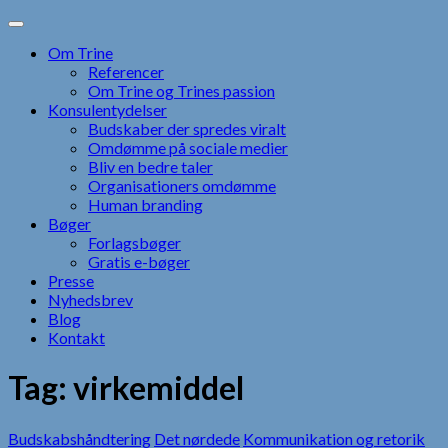
Skip
to
Om Trine
content
Referencer
Om Trine og Trines passion
Konsulentydelser
Budskaber der spredes viralt
Omdømme på sociale medier
Bliv en bedre taler
Organisationers omdømme
Human branding
Bøger
Forlagsbøger
Gratis e-bøger
Presse
Nyhedsbrev
Blog
Kontakt
Tag:
virkemiddel
Budskabshåndtering
Det nørdede
Kommunikation og retorik