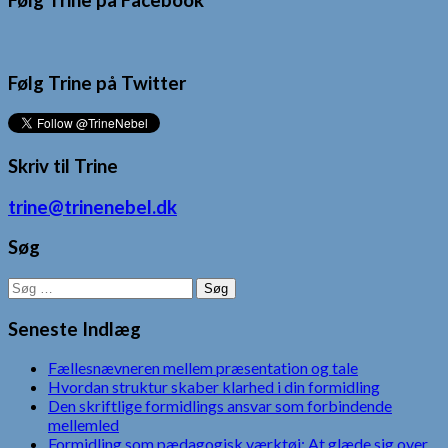
Følg Trine på Facebook
Følg Trine på Twitter
Skriv til Trine
trine@trinenebel.dk
Søg
Søg
efter:
Seneste Indlæg
Fællesnævneren mellem præsentation og tale
Hvordan struktur skaber klarhed i din formidling
Den skriftlige formidlings ansvar som forbindende
mellemled
Formidling som pædagogisk værktøj: At glæde sig over