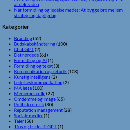
at dele viden
Når formidling og ledelse mødes: At bygge bro mellem
strategi og dagligdag
Kategorier
Branding
(52)
Budskabshåndtering
(100)
Chat GPT
(2)
Det nørdede
(61)
Formidling og AI
(1)
Formidling og tekst
(3)
Kommunikation og retorik
(108)
Kunstig intelligens
(2)
Ledelseskommunikation
(2)
MÅ læse
(100)
Mediernes rolle
(27)
Omdømme og image
(65)
Politisk retorik
(80)
Reputation management
(28)
Sociale medier
(1)
Taler
(58)
Tips og tricks til GPT
(1)