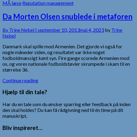
MÅ læse
Reputation management
Da Morten Olsen snublede i metaforen
By
Trine Nebel |
september 10, 2013
maj 4, 2023
by
Trine
Nebel
Danmark skal spille mod Armenien. Det gjorde vi også for
nogle måneder siden, og resultatet var ikke noget
fodboldmæssigt kønt syn. Fire gange scorede Armenien mod
os, og vores nationale fodboldstøvler skrumpede i skam til en
størrelse 36.
Continue reading
Hjælp til din tale?
Har du en tale som du ønsker sparring eller feedback på inden
den skal holdes? Du kan få rådgivning ned til én time på dit
manuskript.
Bliv inspireret…