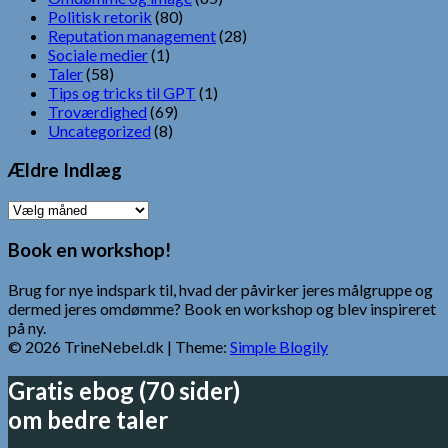
Politisk retorik
(80)
Reputation management
(28)
Sociale medier
(1)
Taler
(58)
Tips og tricks til GPT
(1)
Troværdighed
(69)
Uncategorized
(8)
Ældre Indlæg
Ældre
Indlæg
Book en workshop!
Brug for nye indspark til, hvad der påvirker jeres målgruppe og
dermed jeres omdømme? Book en workshop og blev inspireret
på ny.
© 2026 TrineNebel.dk
| Theme:
Simple Blogily
Gratis ebog (70 sider)
om bedre taler