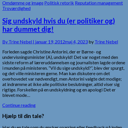
Omdømme og image
Politisk retorik
Reputation management
Troværdighed
Sig undskyld hvis du (er politiker og)
har dummet dig!
By
Trine Nebel |
januar 19, 2012
maj 4, 2023
by
Trine Nebel
Forleden sagde Christine Antorini, der er Børne- og
undervisningsminister (A), undskyld! Det var noget med den
sidste reform af læreruddannelsen og journalisten lagde ordene
i munden på ministeren. “Vil du sige undskyld?”, blev der spurgt,
og det ville ministeren gerne. Man kan diskutere om det
overhovedet var nødvendigt, men Antorini valgte det modige;
at indrømme at ikke alle politiske beslutninger, altid viser sig
rigtige. Forskellen på en undskyldning og en apologi Det er
blevet mode…
Continue reading
Hjælp til din tale?
Har du en tale som du ønsker sparring eller feedback på inden