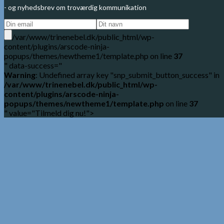
- og nyhedsbrev om troværdig kommunikation
/var/www/trinenebel.dk/public_html/wp-
content/plugins/arscode-ninja-
popups/themes/newtheme1/template.php on line
37
" data-success="
Warning
: Undefined array key "snp_submit_button_success" in
/var/www/trinenebel.dk/public_html/wp-
content/plugins/arscode-ninja-
popups/themes/newtheme1/template.php
on line
37
" value="Tilmeld dig nu!">