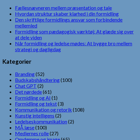
Fællesnævneren mellem præsentation og tale
Hvordan struktur skaber klarhed i din formidling
Den skriftlige formidlings ansvar som forbindende
mellemled
Formidling som pædagogisk værktøj: At glæde sig over
at dele viden
Når formidling og ledelse mødes: At bygge bro mellem
strategi og dagligdag
Kategorier
Branding
(52)
Budskabshåndtering
(100)
Chat GPT
(2)
Det nørdede
(61)
Formidling og AI
(1)
Formidling og tekst
(3)
Kommunikation og retorik
(108)
Kunstig intelligens
(2)
Ledelseskommunikation
(2)
MÅ læse
(100)
Mediernes rolle
(27)
Omdømme og image
(65)