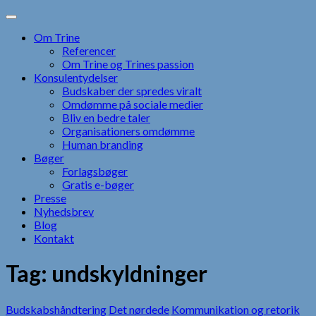
Skip
to
Om Trine
content
Referencer
Om Trine og Trines passion
Konsulentydelser
Budskaber der spredes viralt
Omdømme på sociale medier
Bliv en bedre taler
Organisationers omdømme
Human branding
Bøger
Forlagsbøger
Gratis e-bøger
Presse
Nyhedsbrev
Blog
Kontakt
Tag:
undskyldninger
Budskabshåndtering
Det nørdede
Kommunikation og retorik