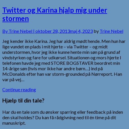
Twitter og Karina hjalp mig under
stormen
By
Trine Nebel |
oktober 28, 2013
maj 4, 2023
by
Trine Nebel
Jeg kender ikke Karina. Jeg har aldrig mødt hende. Men hun har
lige vundet en plads i mit hjerte – via Twitter – og midt
understormen, hvor jeg ikke kunne hente min søn på grund af
vindstyrken og fare for udkørsel. Situationen og mors hjerte I
telefonen havde jeg med STORE BOGSTAVER beordret min
14-årige søn (hvis mor ikke har andre børn…) ind på
McDonalds efter han var storm-grounded på Nørreport. Han
var på vej…
Continue reading
Hjælp til din tale?
Har du en tale som du ønsker sparring eller feedback på inden
den skal holdes? Du kan få rådgivning ned til én time på dit
manuskript.