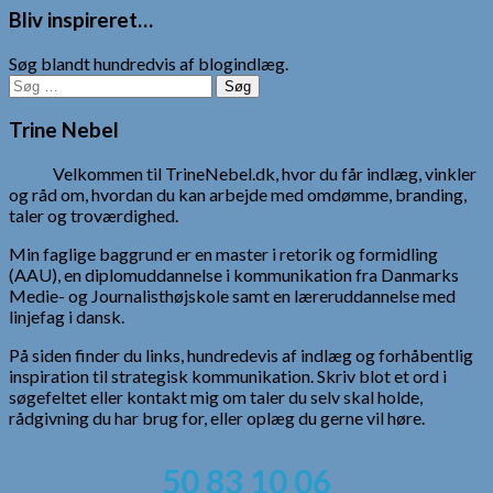
Bliv inspireret…
Søg blandt hundredvis af blogindlæg.
Søg
efter:
Trine Nebel
Velkommen til TrineNebel.dk, hvor du får indlæg, vinkler
og råd om, hvordan du kan arbejde med omdømme, branding,
taler og troværdighed.
Min faglige baggrund er en master i retorik og formidling
(AAU), en diplomuddannelse i kommunikation fra Danmarks
Medie- og Journalisthøjskole samt en læreruddannelse med
linjefag i dansk.
På siden finder du links, hundredevis af indlæg og forhåbentlig
inspiration til strategisk kommunikation. Skriv blot et ord i
søgefeltet eller kontakt mig om taler du selv skal holde,
rådgivning du har brug for, eller oplæg du gerne vil høre.
50 83 10 06