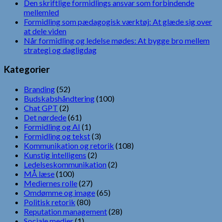
Den skriftlige formidlings ansvar som forbindende
mellemled
Formidling som pædagogisk værktøj: At glæde sig over
at dele viden
Når formidling og ledelse mødes: At bygge bro mellem
strategi og dagligdag
Kategorier
Branding
(52)
Budskabshåndtering
(100)
Chat GPT
(2)
Det nørdede
(61)
Formidling og AI
(1)
Formidling og tekst
(3)
Kommunikation og retorik
(108)
Kunstig intelligens
(2)
Ledelseskommunikation
(2)
MÅ læse
(100)
Mediernes rolle
(27)
Omdømme og image
(65)
Politisk retorik
(80)
Reputation management
(28)
Sociale medier
(1)