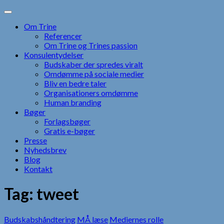
Skip
to
Om Trine
content
Referencer
Om Trine og Trines passion
Konsulentydelser
Budskaber der spredes viralt
Omdømme på sociale medier
Bliv en bedre taler
Organisationers omdømme
Human branding
Bøger
Forlagsbøger
Gratis e-bøger
Presse
Nyhedsbrev
Blog
Kontakt
Tag:
tweet
Budskabshåndtering
MÅ læse
Mediernes rolle