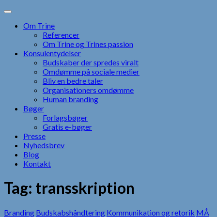
Skip
to
Om Trine
content
Referencer
Om Trine og Trines passion
Konsulentydelser
Budskaber der spredes viralt
Omdømme på sociale medier
Bliv en bedre taler
Organisationers omdømme
Human branding
Bøger
Forlagsbøger
Gratis e-bøger
Presse
Nyhedsbrev
Blog
Kontakt
Tag:
transskription
Branding
Budskabshåndtering
Kommunikation og retorik
MÅ