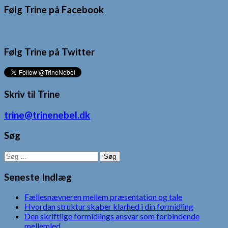
Følg Trine på Facebook
Følg Trine på Twitter
Skriv til Trine
trine@trinenebel.dk
Søg
Søg
efter:
Seneste Indlæg
Fællesnævneren mellem præsentation og tale
Hvordan struktur skaber klarhed i din formidling
Den skriftlige formidlings ansvar som forbindende
mellemled