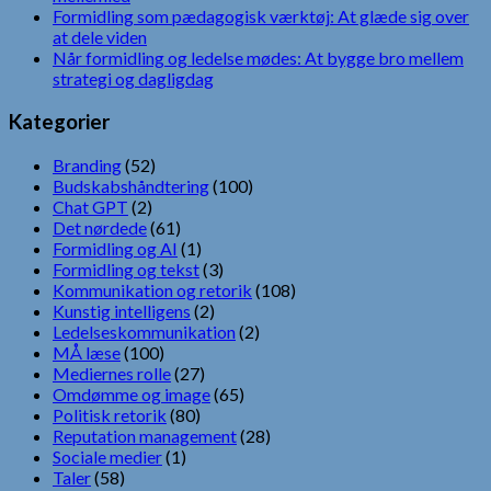
Formidling som pædagogisk værktøj: At glæde sig over
at dele viden
Når formidling og ledelse mødes: At bygge bro mellem
strategi og dagligdag
Kategorier
Branding
(52)
Budskabshåndtering
(100)
Chat GPT
(2)
Det nørdede
(61)
Formidling og AI
(1)
Formidling og tekst
(3)
Kommunikation og retorik
(108)
Kunstig intelligens
(2)
Ledelseskommunikation
(2)
MÅ læse
(100)
Mediernes rolle
(27)
Omdømme og image
(65)
Politisk retorik
(80)
Reputation management
(28)
Sociale medier
(1)
Taler
(58)