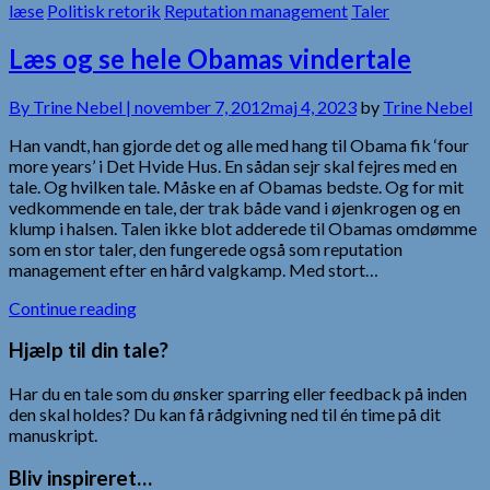
læse
Politisk retorik
Reputation management
Taler
Læs og se hele Obamas vindertale
By
Trine Nebel |
november 7, 2012
maj 4, 2023
by
Trine Nebel
Han vandt, han gjorde det og alle med hang til Obama fik ‘four
more years’ i Det Hvide Hus. En sådan sejr skal fejres med en
tale. Og hvilken tale. Måske en af Obamas bedste. Og for mit
vedkommende en tale, der trak både vand i øjenkrogen og en
klump i halsen. Talen ikke blot adderede til Obamas omdømme
som en stor taler, den fungerede også som reputation
management efter en hård valgkamp. Med stort…
Continue reading
Hjælp til din tale?
Har du en tale som du ønsker sparring eller feedback på inden
den skal holdes? Du kan få rådgivning ned til én time på dit
manuskript.
Bliv inspireret…