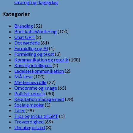
strategi og dagligdag
Kategorier
Branding
(52)
Budskabshåndtering
(100)
Chat GPT
(2)
Det nørdede
(61)
Formidling og AI
(1)
Formidling og tekst
(3)
Kommunikation og retorik
(108)
Kunstig intelligens
(2)
Ledelseskommunikation
(2)
MÅ læse
(100)
Mediernes rolle
(27)
Omdømme og image
(65)
Politisk retorik
(80)
Reputation management
(28)
Sociale medier
(1)
Taler
(58)
Tips og tricks til GPT
(1)
Troværdighed
(69)
Uncategorized
(8)