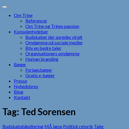
Skip
to
Om Trine
content
Referencer
Om Trine og Trines passion
Konsulentydelser
Budskaber der spredes viralt
Omdømme på sociale medier
Bliv en bedre taler
Organisationers omdømme
Human branding
Bøger
Forlagsbøger
Gratis e-bøger
Presse
Nyhedsbrev
Blog
Kontakt
Tag:
Ted Sorensen
Budskabshåndtering
MÅ læse
Politisk retorik
Taler