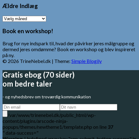
Ældre Indlæg
Ældre
Indlæg
Book en workshop!
Brug for nye indspark til, hvad der påvirker jeres målgruppe og
dermed jeres omdømme? Book en workshop og blev inspireret
på ny.
© 2026 TrineNebel.dk
| Theme:
Simple Blogily
Gratis ebog (70 sider)
om bedre taler
- og nyhedsbrev om troværdig kommunikation
/var/www/trinenebel.dk/public_html/wp-
content/plugins/arscode-ninja-
popups/themes/newtheme1/template.php on line
37
" data-success="
Warning
: Undefined array key "snp_submit_button_success" in