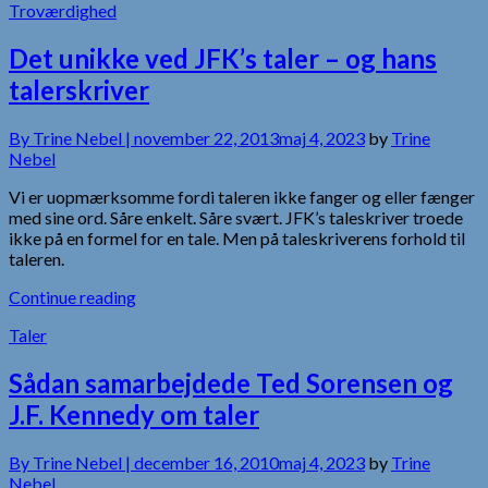
Troværdighed
Det unikke ved JFK’s taler – og hans
talerskriver
By
Trine Nebel |
november 22, 2013
maj 4, 2023
by
Trine
Nebel
Vi er uopmærksomme fordi taleren ikke fanger og eller fænger
med sine ord. Såre enkelt. Såre svært. JFK’s taleskriver troede
ikke på en formel for en tale. Men på taleskriverens forhold til
taleren.
Continue reading
Taler
Sådan samarbejdede Ted Sorensen og
J.F. Kennedy om taler
By
Trine Nebel |
december 16, 2010
maj 4, 2023
by
Trine
Nebel