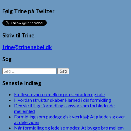
Følg Trine på Twitter
Skriv til Trine
trine@trinenebel.dk
Søg
Søg
efter:
Seneste Indlæg
Fællesnævneren mellem præsentation og tale
Hvordan struktur skaber klarhed i din formidling
Den skriftlige formidlings ansvar som forbindende
mellemled
Formidling som pædagogisk værktøj: At glæde sig over
at dele viden
Når formidling og ledelse mødes: At bygge bro mellem