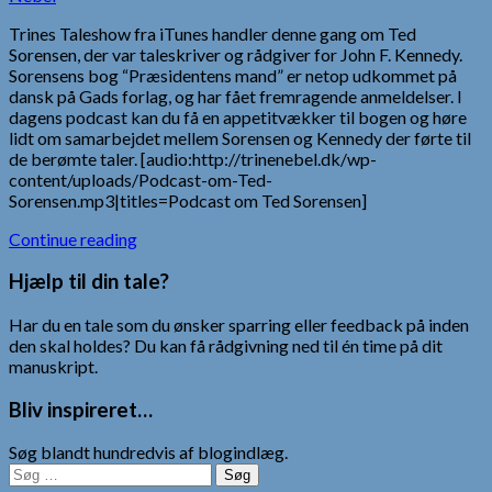
Trines Taleshow fra iTunes handler denne gang om Ted
Sorensen, der var taleskriver og rådgiver for John F. Kennedy.
Sorensens bog “Præsidentens mand” er netop udkommet på
dansk på Gads forlag, og har fået fremragende anmeldelser. I
dagens podcast kan du få en appetitvækker til bogen og høre
lidt om samarbejdet mellem Sorensen og Kennedy der førte til
de berømte taler. [audio:http://trinenebel.dk/wp-
content/uploads/Podcast-om-Ted-
Sorensen.mp3|titles=Podcast om Ted Sorensen]
Continue reading
Hjælp til din tale?
Har du en tale som du ønsker sparring eller feedback på inden
den skal holdes? Du kan få rådgivning ned til én time på dit
manuskript.
Bliv inspireret…
Søg blandt hundredvis af blogindlæg.
Søg