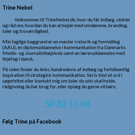
efter:
Trine Nebel
Velkommen til TrineNebel.dk, hvor du får indlæg, vinkler
og råd om, hvordan du kan arbejde med omdømme, branding,
taler og troværdighed.
Min faglige baggrund er en master i retorik og formidling
(AAU), en diplomuddannelse i kommunikation fra Danmarks
Medie- og Journalisthøjskole samt en læreruddannelse med
linjefag i dansk.
På siden finder du links, hundredevis af indlæg og forhåbentlig
inspiration til strategisk kommunikation. Skriv blot et ord i
søgefeltet eller kontakt mig om taler du selv skal holde,
rådgivning du har brug for, eller oplæg du gerne vil høre.
50 83 10 06
Følg Trine på Facebook