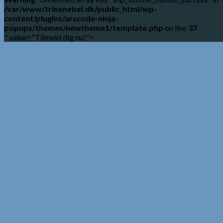
/var/www/trinenebel.dk/public_html/wp-
content/plugins/arscode-ninja-
popups/themes/newtheme1/template.php
on line
37
" value="Tilmeld dig nu!">